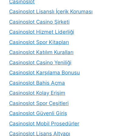
Casinoslot
Casinoslot Lisanslı İçerik Koruması
Casinoslot Casino Şirketi
Casinoslot Hizmet Liderliği
Casinoslot Spor Kitapları
Casinoslot Katılım Kuralları
Casinoslot Casino Yeniliği
Casinoslot Karşılama Bonusu
Casinoslot Bahis Açma
Casinoslot Kolay Erişim
Casinoslot Spor Çeşitleri
Casinoslot Güvenli Giriş
Casinoslot Mobil Prosedürler
Casinoslot Lisans Altyapı