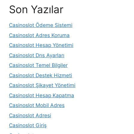
Son Yazılar
Casinoslot Ödeme Sistemi
Casinoslot Adres Koruma
Casinoslot Hesap Yönetimi
Casinoslot Dns Ayarları
Casinoslot Temel Bilgiler
Casinoslot Destek Hizmeti
Casinoslot Şikayet Yönetimi
Casinoslot Hesap Kapatma
Casinoslot Mobil Adres
Casinoslot Adresi
Casinoslot Giriş