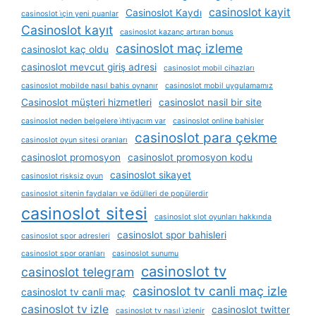
casinoslot kayit
Casinoslot Kaydı
casinoslot i̇çin yeni puanlar
Casinoslot kayıt
casinoslot kazanç artıran bonus
casinoslot maç izleme
casinoslot kaç oldu
casinoslot mevcut giriş adresi
casinoslot mobil cihazları
casinoslot mobilde nasıl bahis oynanır
casinoslot mobil uygulamamız
Casinoslot müşteri hizmetleri
casinoslot nasil bir site
casinoslot neden belgelere i̇htiyacım var
casinoslot online bahisler
casinoslot para çekme
casinoslot oyun sitesi oranları
casinoslot promosyon
casinoslot promosyon kodu
casinoslot sikayet
casinoslot risksiz oyun
casinoslot sitenin faydaları ve ödülleri de popülerdir
casinoslot sitesi
casinoslot slot oyunları hakkında
casinoslot spor bahisleri
casinoslot spor adresleri
casinoslot spor oranları
casinoslot sunumu
casinoslot tv
casinoslot telegram
casinoslot tv canli maç izle
casinoslot tv canli maç
casinoslot tv izle
casinoslot twitter
casinoslot tv nasıl i̇zlenir