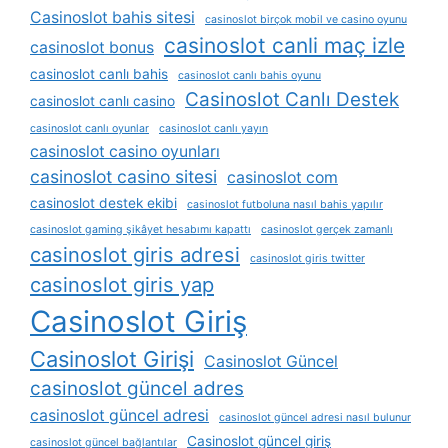
Casinoslot bahis sitesi
casinoslot birçok mobil ve casino oyunu
casinoslot canli maç izle
casinoslot bonus
casinoslot canlı bahis
casinoslot canlı bahis oyunu
Casinoslot Canlı Destek
casinoslot canlı casino
casinoslot canlı oyunlar
casinoslot canlı yayın
casinoslot casino oyunları
casinoslot casino sitesi
casinoslot com
casinoslot destek ekibi
casinoslot futboluna nasıl bahis yapılır
casinoslot gaming şikâyet hesabımı kapattı
casinoslot gerçek zamanlı
casinoslot giris adresi
casinoslot giris twitter
casinoslot giris yap
Casinoslot Giriş
Casinoslot Girişi
Casinoslot Güncel
casinoslot güncel adres
casinoslot güncel adresi
casinoslot güncel adresi nasıl bulunur
Casinoslot güncel giriş
casinoslot güncel bağlantılar