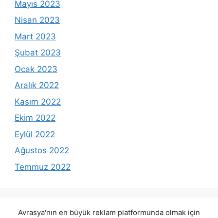
Mayıs 2023
Nisan 2023
Mart 2023
Şubat 2023
Ocak 2023
Aralık 2022
Kasım 2022
Ekim 2022
Eylül 2022
Ağustos 2022
Temmuz 2022
Avrasya'nın en büyük reklam platformunda olmak için