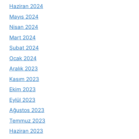
Haziran 2024
Mayıs 2024
Nisan 2024
Mart 2024
Şubat 2024
Ocak 2024
Aralık 2023
Kasım 2023
Ekim 2023
Eylül 2023
Ağustos 2023
Temmuz 2023
Haziran 2023