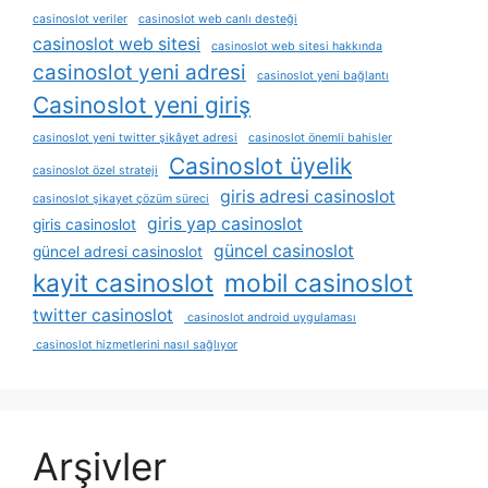
casinoslot veriler
casinoslot web canlı desteği
casinoslot web sitesi
casinoslot web sitesi hakkında
casinoslot yeni adresi
casinoslot yeni bağlantı
Casinoslot yeni giriş
casinoslot yeni twitter şikâyet adresi
casinoslot önemli bahisler
Casinoslot üyelik
casinoslot özel strateji
giris adresi casinoslot
casinoslot şikayet çözüm süreci
giris yap casinoslot
giris casinoslot
güncel casinoslot
güncel adresi casinoslot
kayit casinoslot
mobil casinoslot
twitter casinoslot
casinoslot android uygulaması
casinoslot hizmetlerini nasıl sağlıyor
Arşivler