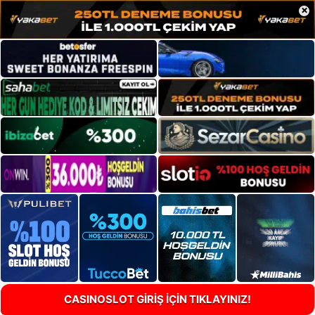
×
CASINOSLOT GİRİŞ İÇİN TIKLAYINIZ!