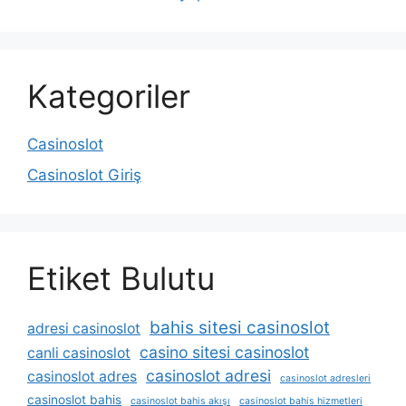
Kategoriler
Casinoslot
Casinoslot Giriş
Etiket Bulutu
bahis sitesi casinoslot
adresi casinoslot
casino sitesi casinoslot
canli casinoslot
casinoslot adresi
casinoslot adres
casinoslot adresleri
casinoslot bahis
casinoslot bahis akışı
casinoslot bahis hizmetleri