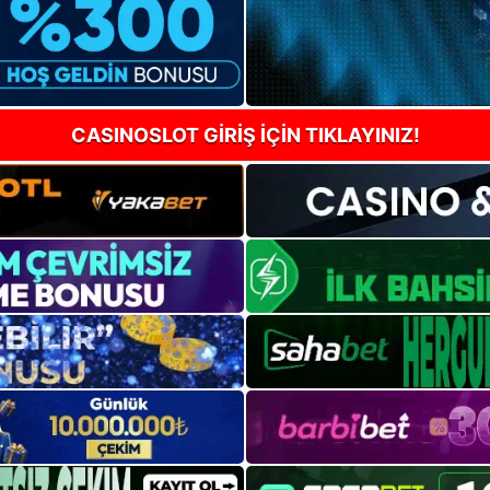
CASINOSLOT GİRİŞ İÇİN TIKLAYINIZ!