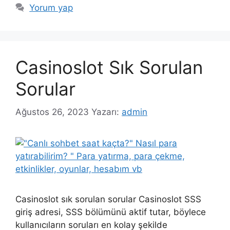
Yorum yap
Casinoslot Sık Sorulan
Sorular
Ağustos 26, 2023
Yazarı:
admin
Casinoslot sık sorulan sorular Casinoslot SSS
giriş adresi, SSS bölümünü aktif tutar, böylece
kullanıcıların soruları en kolay şekilde