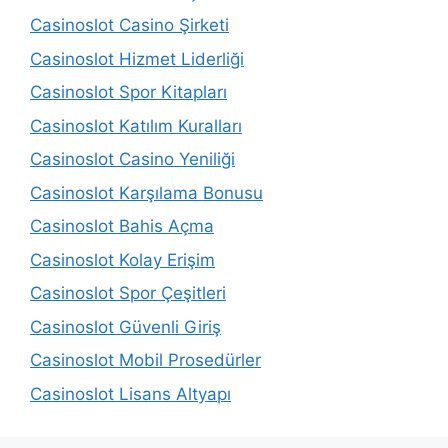
Casinoslot Casino Şirketi
Casinoslot Hizmet Liderliği
Casinoslot Spor Kitapları
Casinoslot Katılım Kuralları
Casinoslot Casino Yeniliği
Casinoslot Karşılama Bonusu
Casinoslot Bahis Açma
Casinoslot Kolay Erişim
Casinoslot Spor Çeşitleri
Casinoslot Güvenli Giriş
Casinoslot Mobil Prosedürler
Casinoslot Lisans Altyapı