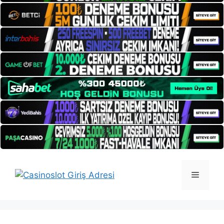
İçeriğe
atla
Menü