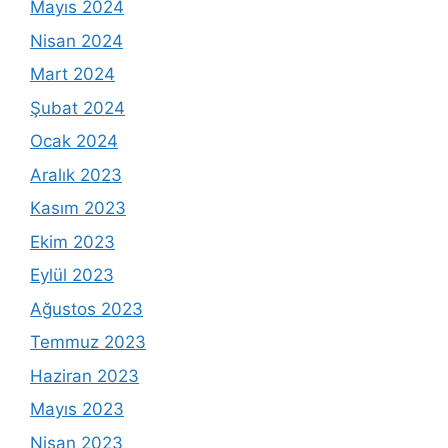
Mayıs 2024
Nisan 2024
Mart 2024
Şubat 2024
Ocak 2024
Aralık 2023
Kasım 2023
Ekim 2023
Eylül 2023
Ağustos 2023
Temmuz 2023
Haziran 2023
Mayıs 2023
Nisan 2023