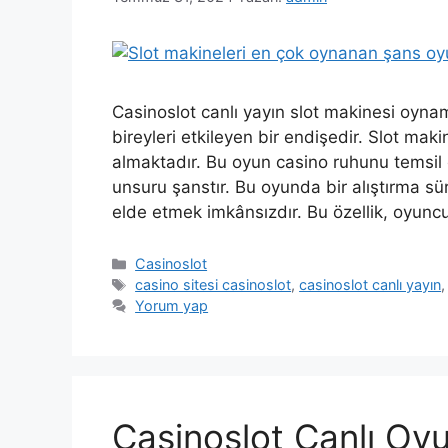
Casinoslot canlı yayın slot makinesi oyna
bireyleri etkileyen bir endişedir. Slot ma
almaktadır. Bu oyun casino ruhunu temsil
unsuru şanstır. Bu oyunda bir alıştırma 
elde etmek imkânsızdır. Bu özellik, oyunc
Kategoriler
Casinoslot
Etiketler
casino sitesi casinoslot
,
casinoslot canlı yayın
Yorum yap
Casinoslot Canlı Oyu