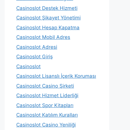
Casinoslot Destek Hizmeti
Casinoslot Şikayet Yönetimi
Casinoslot Hesap Kapatma
Casinoslot Mobil Adres
Casinoslot Adresi
Casinoslot Giriş
Casinoslot
Casinoslot Lisanslı İçerik Koruması
Casinoslot Casino Şirketi
Casinoslot Hizmet Liderliği
Casinoslot Spor Kitapları
Casinoslot Katılım Kuralları
Casinoslot Casino Yeniliği