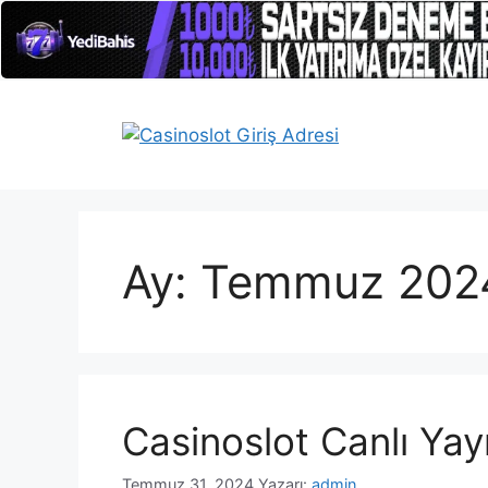
İçeriğe
atla
Ay:
Temmuz 202
Casinoslot Canlı Yay
Temmuz 31, 2024
Yazarı:
admin