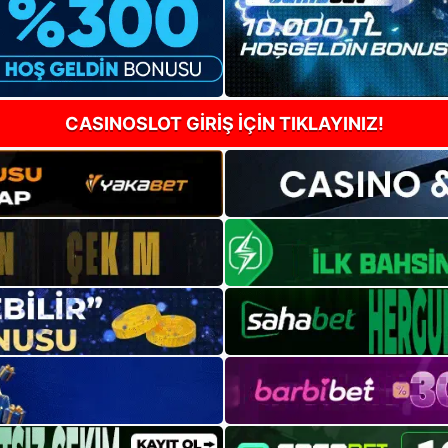
CASINOSLOT GİRİŞ İÇİN TIKLAYINIZ!