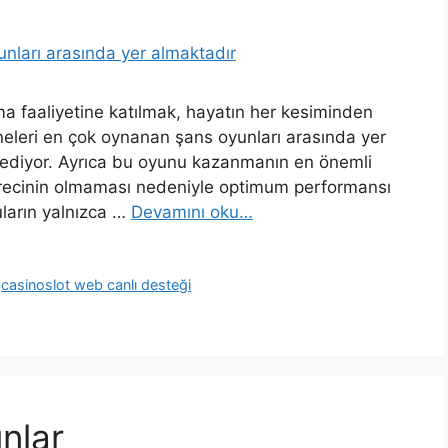
ma faaliyetine katılmak, hayatın her kesiminden
kineleri en çok oynanan şans oyunları arasında yer
 ediyor. Ayrıca bu oyunu kazanmanın en önemli
sürecinin olmaması nedeniyle optimum performansı
uların yalnızca …
Devamını oku…
,
casinoslot web canlı desteği
nlar