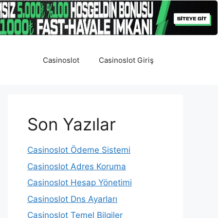
Casinoslot
Casinoslot Giriş
Son Yazılar
Casinoslot Ödeme Sistemi
Casinoslot Adres Koruma
Casinoslot Hesap Yönetimi
Casinoslot Dns Ayarları
Casinoslot Temel Bilgiler