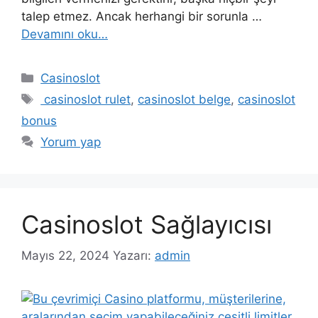
talep etmez. Ancak herhangi bir sorunla …
Devamını oku…
Kategoriler
Casinoslot
Etiketler
casinoslot rulet
,
casinoslot belge
,
casinoslot
bonus
Yorum yap
Casinoslot Sağlayıcısı
Mayıs 22, 2024
Yazarı:
admin