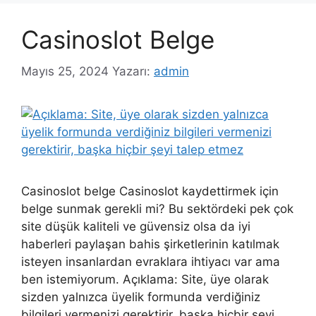
Casinoslot Belge
Mayıs 25, 2024
Yazarı:
admin
Casinoslot belge Casinoslot kaydettirmek için
belge sunmak gerekli mi? Bu sektördeki pek çok
site düşük kaliteli ve güvensiz olsa da iyi
haberleri paylaşan bahis şirketlerinin katılmak
isteyen insanlardan evraklara ihtiyacı var ama
ben istemiyorum. Açıklama: Site, üye olarak
sizden yalnızca üyelik formunda verdiğiniz
bilgileri vermenizi gerektirir, başka hiçbir şeyi