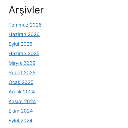
Arşivler
Temmuz 2026
Haziran 2026
Eylül 2025
Haziran 2025
Mayıs 2025
Şubat 2025
Ocak 2025
Aralık 2024
Kasım 2024
Ekim 2024
Eylül 2024