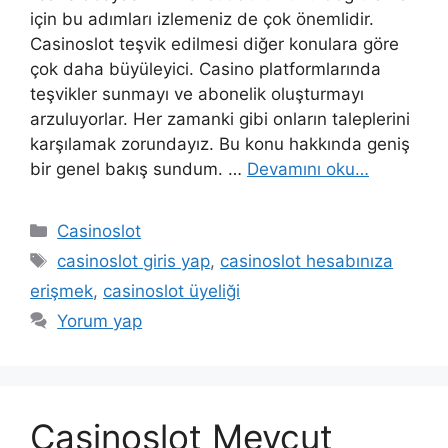
için bu adımları izlemeniz de çok önemlidir.
Casinoslot teşvik edilmesi diğer konulara göre
çok daha büyüleyici. Casino platformlarında
teşvikler sunmayı ve abonelik oluşturmayı
arzuluyorlar. Her zamanki gibi onların taleplerini
karşılamak zorundayız. Bu konu hakkında geniş
bir genel bakış sundum. …
Devamını oku…
Kategoriler
Casinoslot
Etiketler
casinoslot giris yap
,
casinoslot hesabınıza
erişmek
,
casinoslot üyeliği
Yorum yap
Casinoslot Mevcut