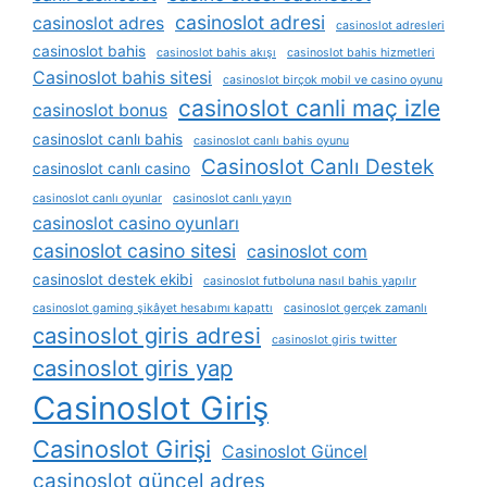
casinoslot adresi
casinoslot adres
casinoslot adresleri
casinoslot bahis
casinoslot bahis akışı
casinoslot bahis hizmetleri
Casinoslot bahis sitesi
casinoslot birçok mobil ve casino oyunu
casinoslot canli maç izle
casinoslot bonus
casinoslot canlı bahis
casinoslot canlı bahis oyunu
Casinoslot Canlı Destek
casinoslot canlı casino
casinoslot canlı oyunlar
casinoslot canlı yayın
casinoslot casino oyunları
casinoslot casino sitesi
casinoslot com
casinoslot destek ekibi
casinoslot futboluna nasıl bahis yapılır
casinoslot gaming şikâyet hesabımı kapattı
casinoslot gerçek zamanlı
casinoslot giris adresi
casinoslot giris twitter
casinoslot giris yap
Casinoslot Giriş
Casinoslot Girişi
Casinoslot Güncel
casinoslot güncel adres