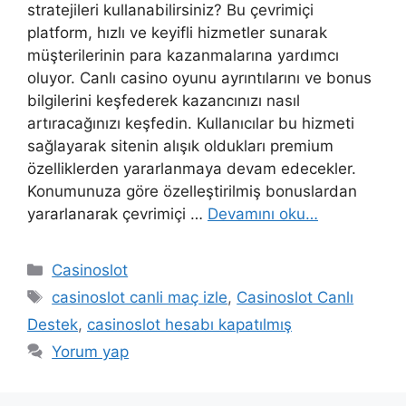
stratejileri kullanabilirsiniz? Bu çevrimiçi
platform, hızlı ve keyifli hizmetler sunarak
müşterilerinin para kazanmalarına yardımcı
oluyor. Canlı casino oyunu ayrıntılarını ve bonus
bilgilerini keşfederek kazancınızı nasıl
artıracağınızı keşfedin. Kullanıcılar bu hizmeti
sağlayarak sitenin alışık oldukları premium
özelliklerden yararlanmaya devam edecekler.
Konumunuza göre özelleştirilmiş bonuslardan
yararlanarak çevrimiçi …
Devamını oku…
Kategoriler
Casinoslot
Etiketler
casinoslot canli maç izle
,
Casinoslot Canlı
Destek
,
casinoslot hesabı kapatılmış
Yorum yap