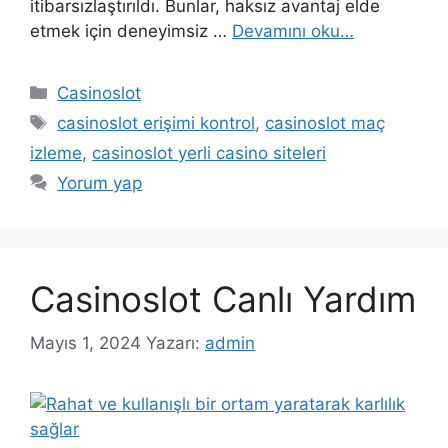
itibarsızlaştırıldı. Bunlar, haksız avantaj elde
etmek için deneyimsiz …
Devamını oku…
Kategoriler
Casinoslot
Etiketler
casinoslot erişimi kontrol
,
casinoslot maç
izleme
,
casinoslot yerli casino siteleri
Yorum yap
Casinoslot Canlı Yardım
Mayıs 1, 2024
Yazarı:
admin