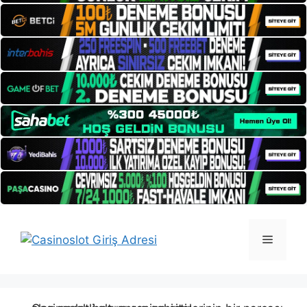
İçeriğe
atla
Menü