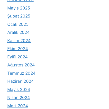
Mayıs 2025
Şubat 2025
Ocak 2025
Aralık 2024
Kasım 2024
Ekim 2024
Eylül 2024
Ağustos 2024
Temmuz 2024
Haziran 2024
Mayıs 2024
Nisan 2024
Mart 2024