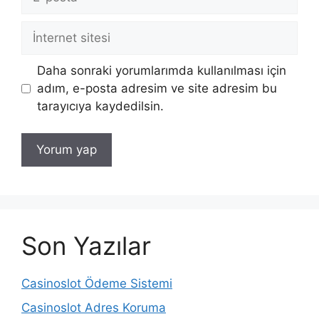
posta
İnternet
sitesi
Daha sonraki yorumlarımda kullanılması için
adım, e-posta adresim ve site adresim bu
tarayıcıya kaydedilsin.
Son Yazılar
Casinoslot Ödeme Sistemi
Casinoslot Adres Koruma