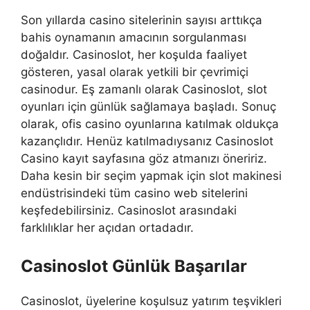
Son yıllarda casino sitelerinin sayısı arttıkça
bahis oynamanın amacının sorgulanması
doğaldır. Casinoslot, her koşulda faaliyet
gösteren, yasal olarak yetkili bir çevrimiçi
casinodur. Eş zamanlı olarak Casinoslot, slot
oyunları için günlük sağlamaya başladı. Sonuç
olarak, ofis casino oyunlarına katılmak oldukça
kazançlıdır. Henüz katılmadıysanız Casinoslot
Casino kayıt sayfasına göz atmanızı öneririz.
Daha kesin bir seçim yapmak için slot makinesi
endüstrisindeki tüm casino web sitelerini
keşfedebilirsiniz. Casinoslot arasındaki
farklılıklar her açıdan ortadadır.
Casinoslot Günlük Başarılar
Casinoslot, üyelerine koşulsuz yatırım teşvikleri