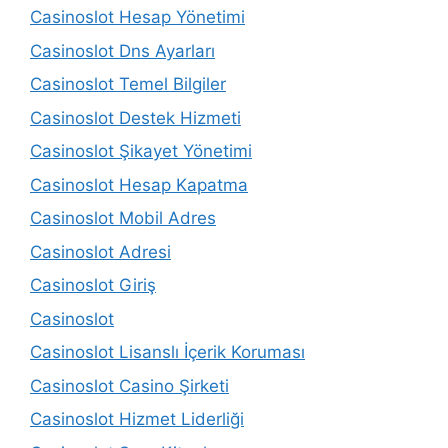
Casinoslot Hesap Yönetimi
Casinoslot Dns Ayarları
Casinoslot Temel Bilgiler
Casinoslot Destek Hizmeti
Casinoslot Şikayet Yönetimi
Casinoslot Hesap Kapatma
Casinoslot Mobil Adres
Casinoslot Adresi
Casinoslot Giriş
Casinoslot
Casinoslot Lisanslı İçerik Koruması
Casinoslot Casino Şirketi
Casinoslot Hizmet Liderliği