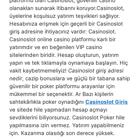
platformu olan Casinoslot, güvenilir casino
olanakları sunarak itibarını koruyor.Casinoslot,
üyelerine koşulsuz yatırım teşvikleri sağlıyor.
Hesabınıza erişmek için geçerli bir Casinoslot
giriş adresine ihtiyacınız vardır: Casinoslot.
Casinoslot online casino platformu karlı bir
yatırımdır ve en beğenilen VIP casino
sitelerinden biridir. Hesap oluşturun, yatırım
yapın ve tek tıklamayla oynamaya başlayın. Hiç
vakit kaybetmemeliyiz!
Casinoslot giriş adresi
nedir
, cazip bonuslara ve güçlü bir tabana sahip
güvenilir bir poker platformu arayanlar için
mükemmel bir seçenektir. Ar Bazı kişilerin
sahtekârlıkla poker oynadığını
Casinoslot Giriş
ve sitede hile yapmadan hesap açmayı
sevdiklerini biliyorsunuz. Casinoslot Poker hile
yapılmasına izin vermez. Yatırım yapabilmeniz
için. Kazanma olasılığı son derece yüksek.