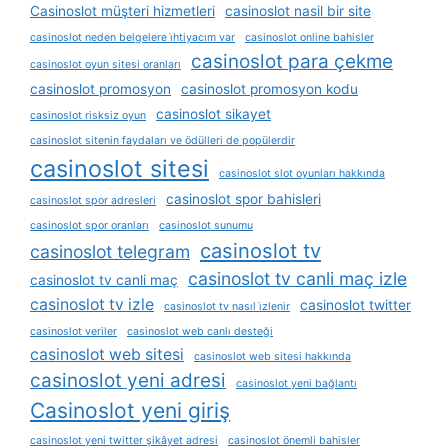
Casinoslot müşteri hizmetleri
casinoslot nasil bir site
casinoslot neden belgelere i̇htiyacım var
casinoslot online bahisler
casinoslot para çekme
casinoslot oyun sitesi oranları
casinoslot promosyon
casinoslot promosyon kodu
casinoslot sikayet
casinoslot risksiz oyun
casinoslot sitenin faydaları ve ödülleri de popülerdir
casinoslot sitesi
casinoslot slot oyunları hakkında
casinoslot spor bahisleri
casinoslot spor adresleri
casinoslot spor oranları
casinoslot sunumu
casinoslot tv
casinoslot telegram
casinoslot tv canli maç izle
casinoslot tv canli maç
casinoslot tv izle
casinoslot twitter
casinoslot tv nasıl i̇zlenir
casinoslot veriler
casinoslot web canlı desteği
casinoslot web sitesi
casinoslot web sitesi hakkında
casinoslot yeni adresi
casinoslot yeni bağlantı
Casinoslot yeni giriş
casinoslot yeni twitter şikâyet adresi
casinoslot önemli bahisler