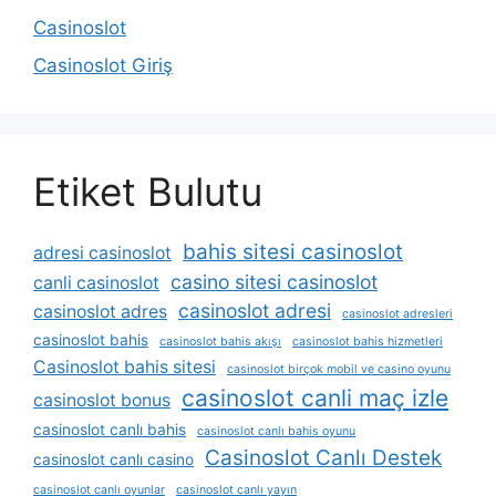
Casinoslot
Casinoslot Giriş
Etiket Bulutu
bahis sitesi casinoslot
adresi casinoslot
casino sitesi casinoslot
canli casinoslot
casinoslot adresi
casinoslot adres
casinoslot adresleri
casinoslot bahis
casinoslot bahis akışı
casinoslot bahis hizmetleri
Casinoslot bahis sitesi
casinoslot birçok mobil ve casino oyunu
casinoslot canli maç izle
casinoslot bonus
casinoslot canlı bahis
casinoslot canlı bahis oyunu
Casinoslot Canlı Destek
casinoslot canlı casino
casinoslot canlı oyunlar
casinoslot canlı yayın