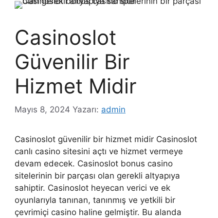
Casinoslot
Güvenilir Bir
Hizmet Midir
Mayıs 8, 2024
Yazarı:
admin
Casinoslot güvenilir bir hizmet midir Casinoslot
canlı casino sitesini açtı ve hizmet vermeye
devam edecek. Casinoslot bonus casino
sitelerinin bir parçası olan gerekli altyapıya
sahiptir. Casinoslot heyecan verici ve ek
oyunlarıyla tanınan, tanınmış ve yetkili bir
çevrimiçi casino haline gelmiştir. Bu alanda