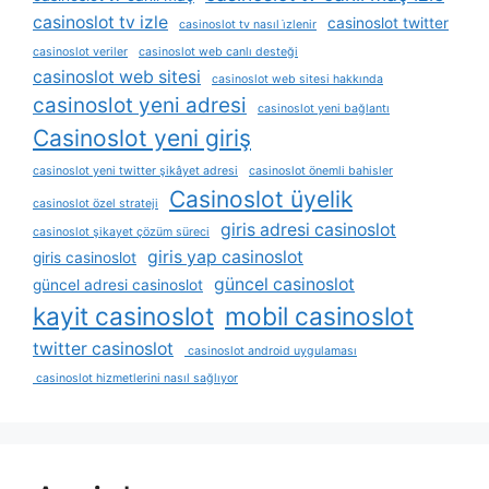
casinoslot tv izle
casinoslot twitter
casinoslot tv nasıl i̇zlenir
casinoslot veriler
casinoslot web canlı desteği
casinoslot web sitesi
casinoslot web sitesi hakkında
casinoslot yeni adresi
casinoslot yeni bağlantı
Casinoslot yeni giriş
casinoslot yeni twitter şikâyet adresi
casinoslot önemli bahisler
Casinoslot üyelik
casinoslot özel strateji
giris adresi casinoslot
casinoslot şikayet çözüm süreci
giris yap casinoslot
giris casinoslot
güncel casinoslot
güncel adresi casinoslot
kayit casinoslot
mobil casinoslot
twitter casinoslot
casinoslot android uygulaması
casinoslot hizmetlerini nasıl sağlıyor