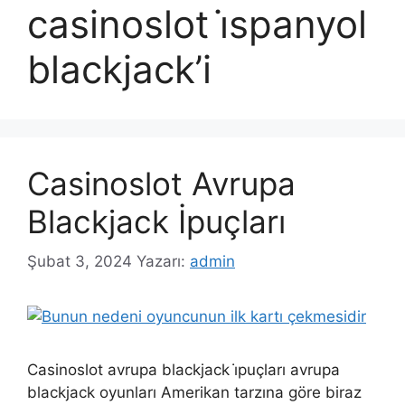
casinoslot i̇spanyol
blackjack’i
Casinoslot Avrupa
Blackjack İpuçları
Şubat 3, 2024
Yazarı:
admin
Casinoslot avrupa blackjack i̇puçları avrupa
blackjack oyunları Amerikan tarzına göre biraz