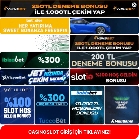
×
CASINOSLOT GİRİŞ İÇİN TIKLAYINIZ!