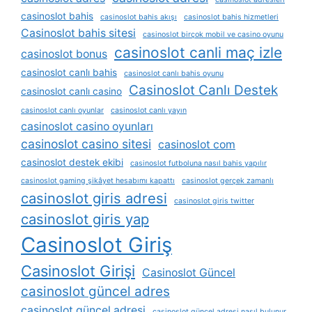
casinoslot bahis
casinoslot bahis akışı
casinoslot bahis hizmetleri
Casinoslot bahis sitesi
casinoslot birçok mobil ve casino oyunu
casinoslot canli maç izle
casinoslot bonus
casinoslot canlı bahis
casinoslot canlı bahis oyunu
Casinoslot Canlı Destek
casinoslot canlı casino
casinoslot canlı oyunlar
casinoslot canlı yayın
casinoslot casino oyunları
casinoslot casino sitesi
casinoslot com
casinoslot destek ekibi
casinoslot futboluna nasıl bahis yapılır
casinoslot gaming şikâyet hesabımı kapattı
casinoslot gerçek zamanlı
casinoslot giris adresi
casinoslot giris twitter
casinoslot giris yap
Casinoslot Giriş
Casinoslot Girişi
Casinoslot Güncel
casinoslot güncel adres
casinoslot güncel adresi
casinoslot güncel adresi nasıl bulunur