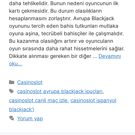
daha tehlikelidir. Bunun nedeni oyuncunun ilk
kartı çekmesidir. Bu durum olasılıkların
hesaplanmasını zorlaştırır. Avrupa Blackjack
oyununu tercih eden bahis tutkunları mutlaka
oyuna aşina, tecrübeli bahisçiler ile çalışmalıdır.
Bu kazanma olasılığını artırır ve oyuncuların
oyun sırasında daha rahat hissetmelerini sağlar.
Dikkate alınması gereken bir diğer …
Devamını
oku…
Kategoriler
Casinoslot
Etiketler
casinoslot avrupa blackjack i̇puçları
,
casinoslot canli maç izle
,
casinoslot i̇spanyol
blackjack'i
Yorum yap