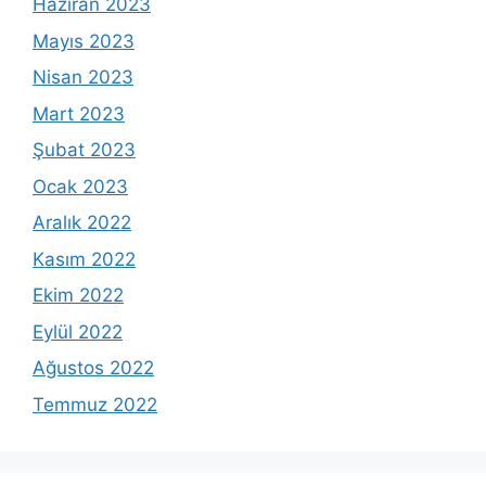
Haziran 2023
Mayıs 2023
Nisan 2023
Mart 2023
Şubat 2023
Ocak 2023
Aralık 2022
Kasım 2022
Ekim 2022
Eylül 2022
Ağustos 2022
Temmuz 2022