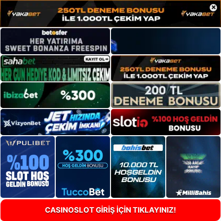
×
CASINOSLOT GİRİŞ İÇİN TIKLAYINIZ!