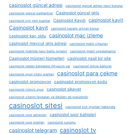
casinoslot güncel adresi
casinoslot güncel adresi nasıl bulunur
Casinoslot güncel giriş
casinoslot güncel bağlantılar
casinoslot kayit
Casinoslot Kaydı
casinoslot i̇çin yeni puanlar
Casinoslot kayıt
casinoslot kazanç artıran bonus
casinoslot maç izleme
casinoslot kaç oldu
casinoslot mevcut giriş adresi
casinoslot mobil cihazları
casinoslot mobilde nasıl bahis oynanır
casinoslot mobil uygulamamız
Casinoslot müşteri hizmetleri
casinoslot nasil bir site
casinoslot neden belgelere i̇htiyacım var
casinoslot online bahisler
casinoslot para çekme
casinoslot oyun sitesi oranları
casinoslot promosyon
casinoslot promosyon kodu
casinoslot sikayet
casinoslot risksiz oyun
casinoslot sitenin faydaları ve ödülleri de popülerdir
casinoslot sitesi
casinoslot slot oyunları hakkında
casinoslot spor bahisleri
casinoslot spor adresleri
casinoslot spor oranları
casinoslot sunumu
casinoslot tv
casinoslot telegram