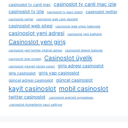
casinoslot tv canli maç izle
casinoslot tv canli maç
casinoslot tv izle
casinoslot twitter
casinoslot tv nasıl i̇zlenir
casinoslot veriler
casinoslot web canlı desteği
casinoslot web sitesi
casinoslot web sitesi hakkında
casinoslot yeni adresi
casinoslot yeni bağlantı
Casinoslot yeni giriş
casinoslot yeni twitter şikâyet adresi
casinoslot önemli bahisler
Casinoslot üyelik
casinoslot özel strateji
giris adresi casinoslot
casinoslot şikayet çözüm süreci
giris yap casinoslot
giris casinoslot
güncel casinoslot
güncel adresi casinoslot
kayit casinoslot
mobil casinoslot
twitter casinoslot
casinoslot android uygulaması
casinoslot hizmetlerini nasıl sağlıyor