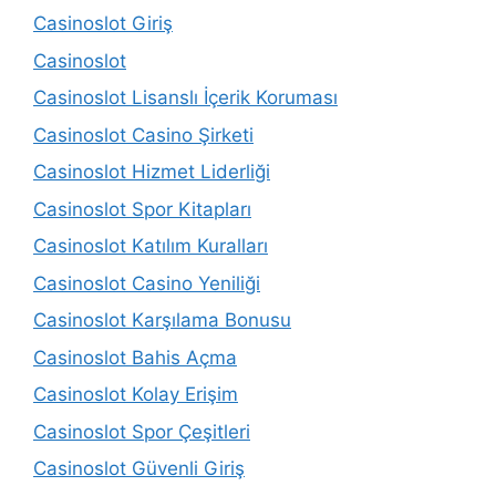
Casinoslot Giriş
Casinoslot
Casinoslot Lisanslı İçerik Koruması
Casinoslot Casino Şirketi
Casinoslot Hizmet Liderliği
Casinoslot Spor Kitapları
Casinoslot Katılım Kuralları
Casinoslot Casino Yeniliği
Casinoslot Karşılama Bonusu
Casinoslot Bahis Açma
Casinoslot Kolay Erişim
Casinoslot Spor Çeşitleri
Casinoslot Güvenli Giriş