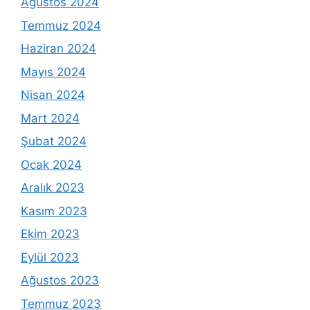
Ağustos 2024
Temmuz 2024
Haziran 2024
Mayıs 2024
Nisan 2024
Mart 2024
Şubat 2024
Ocak 2024
Aralık 2023
Kasım 2023
Ekim 2023
Eylül 2023
Ağustos 2023
Temmuz 2023