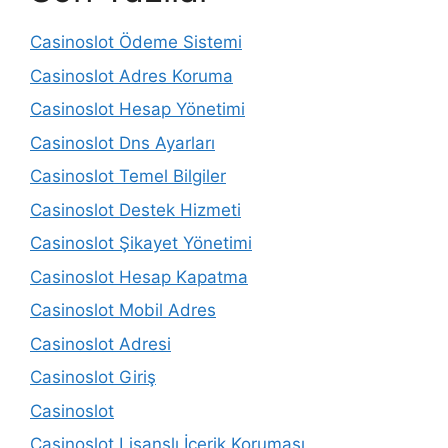
Casinoslot Ödeme Sistemi
Casinoslot Adres Koruma
Casinoslot Hesap Yönetimi
Casinoslot Dns Ayarları
Casinoslot Temel Bilgiler
Casinoslot Destek Hizmeti
Casinoslot Şikayet Yönetimi
Casinoslot Hesap Kapatma
Casinoslot Mobil Adres
Casinoslot Adresi
Casinoslot Giriş
Casinoslot
Casinoslot Lisanslı İçerik Koruması