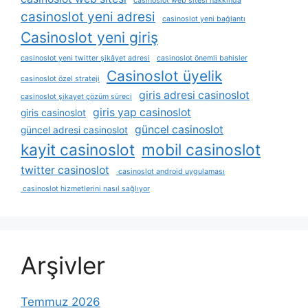
casinoslot web sitesi hakkında
casinoslot yeni adresi
casinoslot yeni bağlantı
Casinoslot yeni giriş
casinoslot yeni twitter şikâyet adresi
casinoslot önemli bahisler
Casinoslot üyelik
casinoslot özel strateji
giris adresi casinoslot
casinoslot şikayet çözüm süreci
giris yap casinoslot
giris casinoslot
güncel casinoslot
güncel adresi casinoslot
kayit casinoslot
mobil casinoslot
twitter casinoslot
casinoslot android uygulaması
casinoslot hizmetlerini nasıl sağlıyor
Arşivler
Temmuz 2026