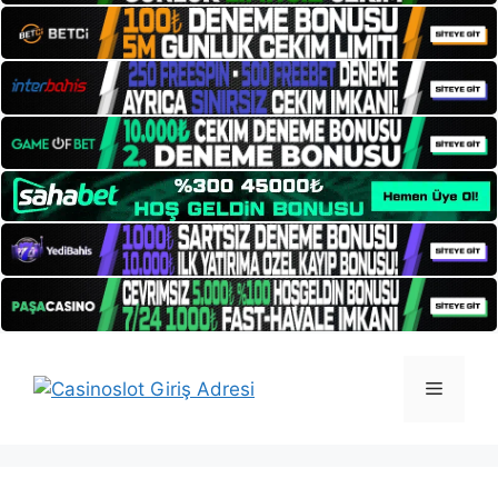
İçeriğe
atla
Menü