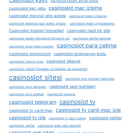
Casinoslot kayıt
casinoslot kazanç artıran bonus
casinoslot maç izleme
casinoslot kaç oldu
casinoslot mevcut giriş adresi
casinoslot mobil cihazları
casinoslot mobilde nasıl bahis oynanır
casinoslot mobil uygulamamız
Casinoslot müşteri hizmetleri
casinoslot nasil bir site
casinoslot neden belgelere i̇htiyacım var
casinoslot online bahisler
casinoslot para çekme
casinoslot oyun sitesi oranları
casinoslot promosyon
casinoslot promosyon kodu
casinoslot sikayet
casinoslot risksiz oyun
casinoslot sitenin faydaları ve ödülleri de popülerdir
casinoslot sitesi
casinoslot slot oyunları hakkında
casinoslot spor bahisleri
casinoslot spor adresleri
casinoslot spor oranları
casinoslot sunumu
casinoslot tv
casinoslot telegram
casinoslot tv canli maç izle
casinoslot tv canli maç
casinoslot tv izle
casinoslot twitter
casinoslot tv nasıl i̇zlenir
casinoslot veriler
casinoslot web canlı desteği
casinoslot web sitesi