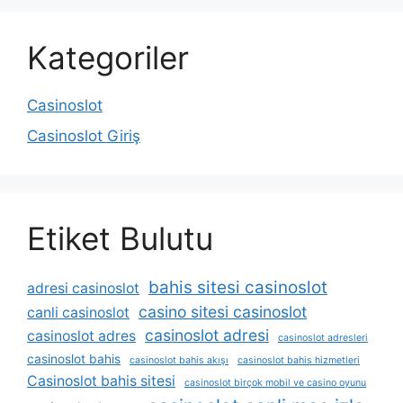
Kategoriler
Casinoslot
Casinoslot Giriş
Etiket Bulutu
bahis sitesi casinoslot
adresi casinoslot
casino sitesi casinoslot
canli casinoslot
casinoslot adresi
casinoslot adres
casinoslot adresleri
casinoslot bahis
casinoslot bahis akışı
casinoslot bahis hizmetleri
Casinoslot bahis sitesi
casinoslot birçok mobil ve casino oyunu