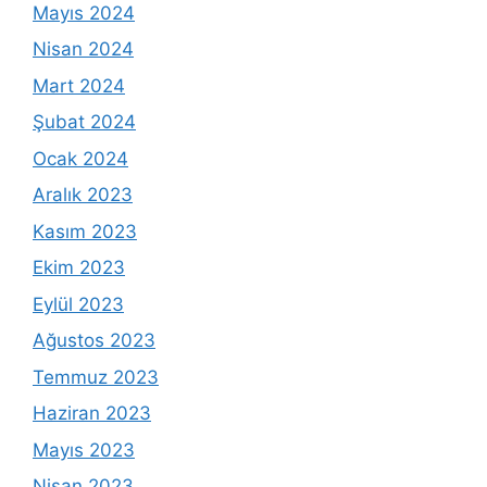
Mayıs 2024
Nisan 2024
Mart 2024
Şubat 2024
Ocak 2024
Aralık 2023
Kasım 2023
Ekim 2023
Eylül 2023
Ağustos 2023
Temmuz 2023
Haziran 2023
Mayıs 2023
Nisan 2023