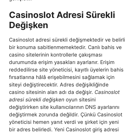
Casinoslot Adresi Sürekli
Değişken
Casinoslot adresi sürekli değişmektedir ve belirli
bir konuma sabitlenmemektedir. Canlı bahis ve
casino sitelerinin kontrollerle çakışması
durumunda erişim yasakları ayarlanır. Erişim
reddedilirse site yöneticisi, kayıtlı üyelerin bahis
fırsatlarına hâlâ erişebilmesini sağlamak için
siteyi değiştirecektir. Adres değişikliğinde
casino sitesinin alan adı da değişir.
Casinoslot
adresi sürekli değişken
oyun sitesini
değiştirirken site kullanıcılarının DNS ayarlarını
değiştirmek zorunda değildir. Çünkü Casinoslot
yöneticisi hemen yanıt verdi ve şirket için yeni
bir adres belirledi. Yeni Casinoslot giriş adresi