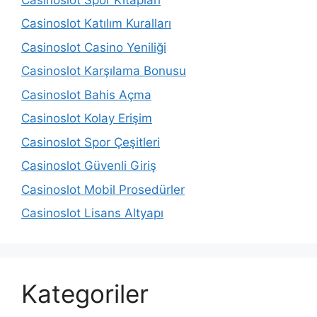
Casinoslot Katılım Kuralları
Casinoslot Casino Yeniliği
Casinoslot Karşılama Bonusu
Casinoslot Bahis Açma
Casinoslot Kolay Erişim
Casinoslot Spor Çeşitleri
Casinoslot Güvenli Giriş
Casinoslot Mobil Prosedürler
Casinoslot Lisans Altyapı
Kategoriler