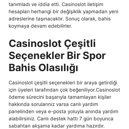
tanımladı ve iddia etti. Casinoslot iletişim
hesapları herhangi bir değişiklik yapmadan yeni
adreslerine taşınacaktır. Sonuç olarak, bahis
koymaya devam edebilirler.
Casinoslot Çeşitli
Seçenekler Bir Spor
Bahis Olasılığı
Casinoslot çeşitli seçenekleri bir araya getirdiği
için üyeleri tarafından çok beğeniliyor.Casinoslot
ödeme sürecini başarıyla tamamlayan kişiler
hakkında sorularınız varsa canlı yardım
panelinden veya e-posta yoluyla anında yardım
alabilirsiniz. Canlı destek hattı 7 gün boyunca
sabahtan akşama kadar yardıma hazırdır.