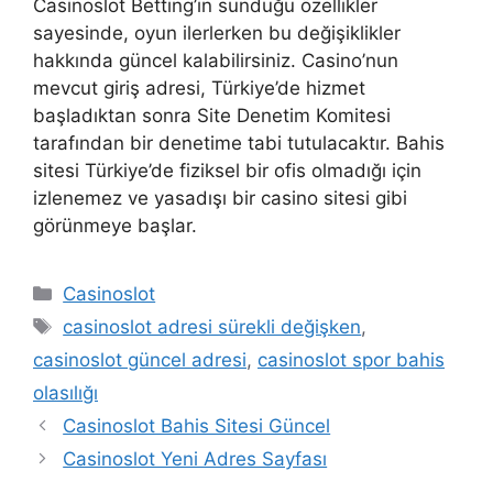
Casinoslot Betting’in sunduğu özellikler
sayesinde, oyun ilerlerken bu değişiklikler
hakkında güncel kalabilirsiniz. Casino’nun
mevcut giriş adresi, Türkiye’de hizmet
başladıktan sonra Site Denetim Komitesi
tarafından bir denetime tabi tutulacaktır. Bahis
sitesi Türkiye’de fiziksel bir ofis olmadığı için
izlenemez ve yasadışı bir casino sitesi gibi
görünmeye başlar.
Kategoriler
Casinoslot
Etiketler
casinoslot adresi sürekli değişken
,
casinoslot güncel adresi
,
casinoslot spor bahis
olasılığı
Yazı
Casinoslot Bahis Sitesi Güncel
dolaşımı
Casinoslot Yeni Adres Sayfası