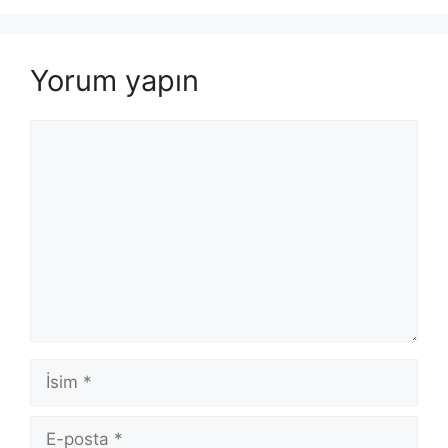
Yorum yapın
Yorum
İsim
E-