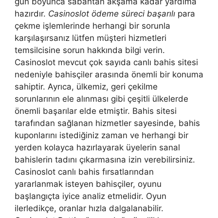
gün boyunca sabahtan akşama kadar yardıma
hazırdır.
Casinoslot ödeme süreci başarılı
para
çekme işlemlerinde herhangi bir sorunla
karşılaşırsanız lütfen müşteri hizmetleri
temsilcisine sorun hakkında bilgi verin.
Casinoslot mevcut çok sayıda canlı bahis sitesi
nedeniyle bahisçiler arasında önemli bir konuma
sahiptir. Ayrıca, ülkemiz, geri çekilme
sorunlarının ele alınması gibi çeşitli ülkelerde
önemli başarılar elde etmiştir. Bahis sitesi
tarafından sağlanan hizmetler sayesinde, bahis
kuponlarını istediğiniz zaman ve herhangi bir
yerden kolayca hazırlayarak üyelerin sanal
bahislerin tadını çıkarmasına izin verebilirsiniz.
Casinoslot canlı bahis fırsatlarından
yararlanmak isteyen bahisçiler, oyunu
başlangıçta iyice analiz etmelidir. Oyun
ilerledikçe, oranlar hızla dalgalanabilir.