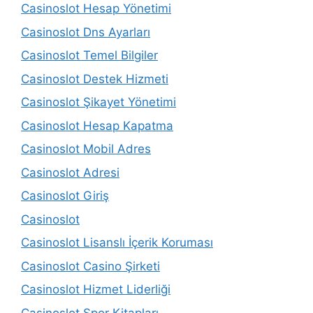
Casinoslot Hesap Yönetimi
Casinoslot Dns Ayarları
Casinoslot Temel Bilgiler
Casinoslot Destek Hizmeti
Casinoslot Şikayet Yönetimi
Casinoslot Hesap Kapatma
Casinoslot Mobil Adres
Casinoslot Adresi
Casinoslot Giriş
Casinoslot
Casinoslot Lisanslı İçerik Koruması
Casinoslot Casino Şirketi
Casinoslot Hizmet Liderliği
Casinoslot Spor Kitapları