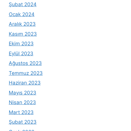
Şubat 2024
Ocak 2024
Aralık 2023
Kasım 2023
Ekim 2023
Eylül 2023
Ağustos 2023
Temmuz 2023
Haziran 2023
Mayıs 2023
Nisan 2023
Mart 2023
Şubat 2023