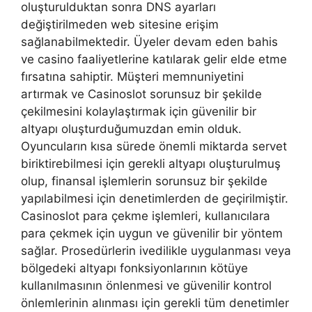
oluşturulduktan sonra DNS ayarları
değiştirilmeden web sitesine erişim
sağlanabilmektedir. Üyeler devam eden bahis
ve casino faaliyetlerine katılarak gelir elde etme
fırsatına sahiptir. Müşteri memnuniyetini
artırmak ve Casinoslot sorunsuz bir şekilde
çekilmesini kolaylaştırmak için güvenilir bir
altyapı oluşturduğumuzdan emin olduk.
Oyuncuların kısa sürede önemli miktarda servet
biriktirebilmesi için gerekli altyapı oluşturulmuş
olup, finansal işlemlerin sorunsuz bir şekilde
yapılabilmesi için denetimlerden de geçirilmiştir.
Casinoslot para çekme işlemleri, kullanıcılara
para çekmek için uygun ve güvenilir bir yöntem
sağlar. Prosedürlerin ivedilikle uygulanması veya
bölgedeki altyapı fonksiyonlarının kötüye
kullanılmasının önlenmesi ve güvenilir kontrol
önlemlerinin alınması için gerekli tüm denetimler