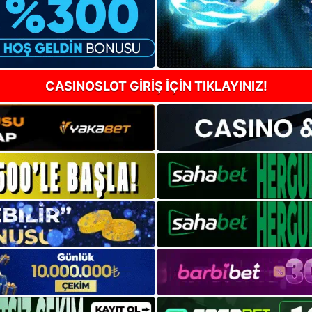
CASINOSLOT GİRİŞ İÇİN TIKLAYINIZ!