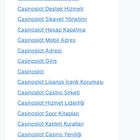
Casinoslot Destek Hizmeti
Casinoslot Şikayet Yönetimi
Casinoslot Hesap Kapatma
Casinoslot Mobil Adres
Casinoslot Adresi
Casinoslot Giriş
Casinoslot
Casinoslot Lisanslı İçerik Koruması
Casinoslot Casino Şirketi
Casinoslot Hizmet Liderliği
Casinoslot Spor Kitapları
Casinoslot Katılım Kuralları
Casinoslot Casino Yeniliği