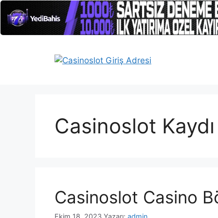
İçeriğe
atla
Casinoslot Kaydı
Casinoslot Casino 
Ekim 18, 2023
Yazarı:
admin