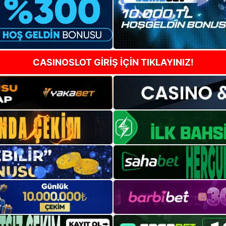
CASINOSLOT GİRİŞ İÇİN TIKLAYINIZ!