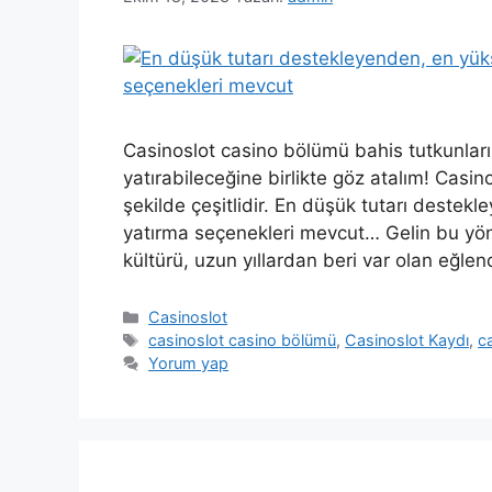
Casinoslot casino bölümü bahis tutkunları
yatırabileceğine birlikte göz atalım! Cas
şekilde çeşitlidir. En düşük tutarı destek
yatırma seçenekleri mevcut… Gelin bu yön
kültürü, uzun yıllardan beri var olan eğle
Kategoriler
Casinoslot
Etiketler
casinoslot casino bölümü
,
Casinoslot Kaydı
,
c
Yorum yap