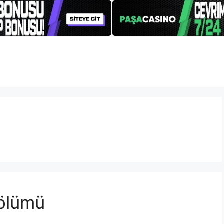
Bölümü