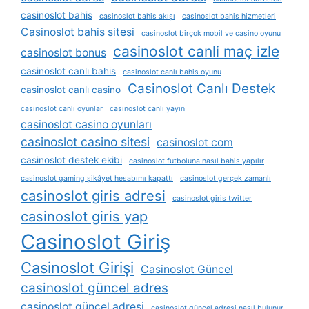
casinoslot bahis
casinoslot bahis akışı
casinoslot bahis hizmetleri
Casinoslot bahis sitesi
casinoslot birçok mobil ve casino oyunu
casinoslot canli maç izle
casinoslot bonus
casinoslot canlı bahis
casinoslot canlı bahis oyunu
Casinoslot Canlı Destek
casinoslot canlı casino
casinoslot canlı oyunlar
casinoslot canlı yayın
casinoslot casino oyunları
casinoslot casino sitesi
casinoslot com
casinoslot destek ekibi
casinoslot futboluna nasıl bahis yapılır
casinoslot gaming şikâyet hesabımı kapattı
casinoslot gerçek zamanlı
casinoslot giris adresi
casinoslot giris twitter
casinoslot giris yap
Casinoslot Giriş
Casinoslot Girişi
Casinoslot Güncel
casinoslot güncel adres
casinoslot güncel adresi
casinoslot güncel adresi nasıl bulunur