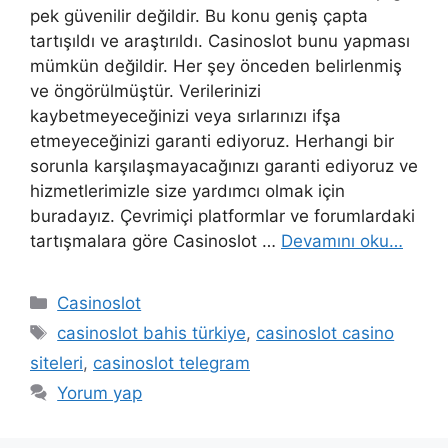
pek güvenilir değildir. Bu konu geniş çapta
tartışıldı ve araştırıldı. Casinoslot bunu yapması
mümkün değildir. Her şey önceden belirlenmiş
ve öngörülmüştür. Verilerinizi
kaybetmeyeceğinizi veya sırlarınızı ifşa
etmeyeceğinizi garanti ediyoruz. Herhangi bir
sorunla karşılaşmayacağınızı garanti ediyoruz ve
hizmetlerimizle size yardımcı olmak için
buradayız. Çevrimiçi platformlar ve forumlardaki
tartışmalara göre Casinoslot …
Devamını oku…
Kategoriler
Casinoslot
Etiketler
casinoslot bahis türkiye
,
casinoslot casino
siteleri
,
casinoslot telegram
Yorum yap