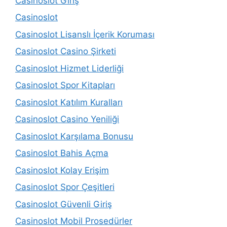
Casinoslot Giriş
Casinoslot
Casinoslot Lisanslı İçerik Koruması
Casinoslot Casino Şirketi
Casinoslot Hizmet Liderliği
Casinoslot Spor Kitapları
Casinoslot Katılım Kuralları
Casinoslot Casino Yeniliği
Casinoslot Karşılama Bonusu
Casinoslot Bahis Açma
Casinoslot Kolay Erişim
Casinoslot Spor Çeşitleri
Casinoslot Güvenli Giriş
Casinoslot Mobil Prosedürler