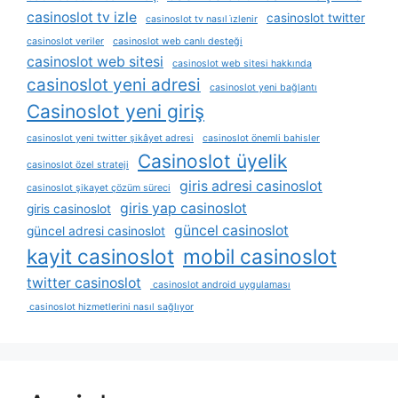
casinoslot tv izle
casinoslot twitter
casinoslot tv nasıl i̇zlenir
casinoslot veriler
casinoslot web canlı desteği
casinoslot web sitesi
casinoslot web sitesi hakkında
casinoslot yeni adresi
casinoslot yeni bağlantı
Casinoslot yeni giriş
casinoslot yeni twitter şikâyet adresi
casinoslot önemli bahisler
Casinoslot üyelik
casinoslot özel strateji
giris adresi casinoslot
casinoslot şikayet çözüm süreci
giris yap casinoslot
giris casinoslot
güncel casinoslot
güncel adresi casinoslot
kayit casinoslot
mobil casinoslot
twitter casinoslot
casinoslot android uygulaması
casinoslot hizmetlerini nasıl sağlıyor