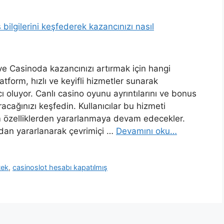
e Casinoda kazancınızı artırmak için hangi
platform, hızlı ve keyifli hizmetler sunarak
 oluyor. Canlı casino oyunu ayrıntılarını ve bonus
ıracağınızı keşfedin. Kullanıcılar bu hizmeti
um özelliklerden yararlanmaya devam edecekler.
dan yararlanarak çevrimiçi …
Devamını oku…
tek
,
casinoslot hesabı kapatılmış