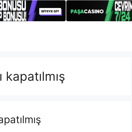
ı kapatılmış
apatılmış