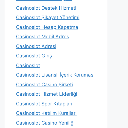
Casinoslot Destek Hizmeti
Casinoslot Şikayet Yönetimi
Casinoslot Hesap Kapatma
Casinoslot Mobil Adres
Casinoslot Adresi
Casinoslot Giriş
Casinoslot
Casinoslot Lisanslı İçerik Koruması
Casinoslot Casino Şirketi
Casinoslot Hizmet Liderliği
Casinoslot Spor Kitapları
Casinoslot Katılım Kuralları
Casinoslot Casino Yeniliği