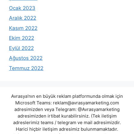
Ocak 2023
Aralık 2022
Kasım 2022
Ekim 2022
Eylül 2022
Ağustos 2022
Temmuz 2022
Avrasya'nın en büyük reklam platformunda olmak için
Microsoft Teams:
reklam@avrasyamarketing.com
adresimizden veya Telegram: @Avrasyamarketing
adresimizden irtibat kurabilirsiniz. (Tek iletişim
adreslerimiz teams / telegram ve mail adresimizdir.
Harici hiçbir iletişim adresimiz bulunmamaktadır.