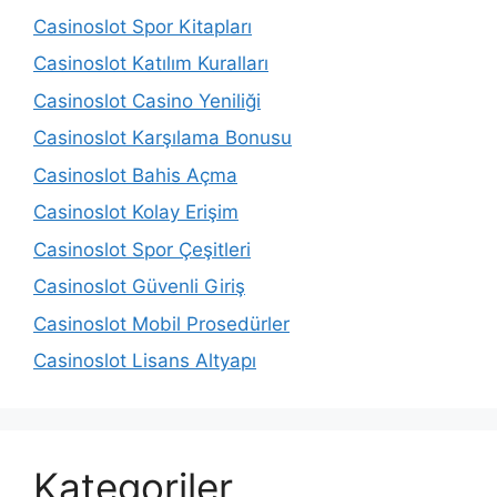
Casinoslot Spor Kitapları
Casinoslot Katılım Kuralları
Casinoslot Casino Yeniliği
Casinoslot Karşılama Bonusu
Casinoslot Bahis Açma
Casinoslot Kolay Erişim
Casinoslot Spor Çeşitleri
Casinoslot Güvenli Giriş
Casinoslot Mobil Prosedürler
Casinoslot Lisans Altyapı
Kategoriler