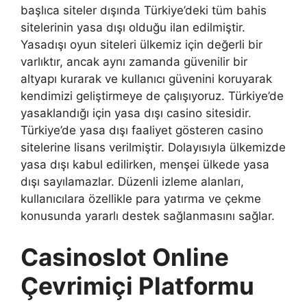
başlıca siteler dışında Türkiye’deki tüm bahis
sitelerinin yasa dışı olduğu ilan edilmiştir.
Yasadışı oyun siteleri ülkemiz için değerli bir
varlıktır, ancak aynı zamanda güvenilir bir
altyapı kurarak ve kullanıcı güvenini koruyarak
kendimizi geliştirmeye de çalışıyoruz. Türkiye’de
yasaklandığı için yasa dışı casino sitesidir.
Türkiye’de yasa dışı faaliyet gösteren casino
sitelerine lisans verilmiştir. Dolayısıyla ülkemizde
yasa dışı kabul edilirken, menşei ülkede yasa
dışı sayılamazlar. Düzenli izleme alanları,
kullanıcılara özellikle para yatırma ve çekme
konusunda yararlı destek sağlanmasını sağlar.
Casinoslot Online
Çevrimiçi Platformu