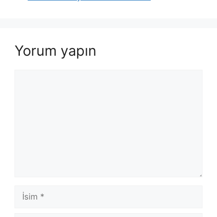
Yorum yapın
Yorum
İsim