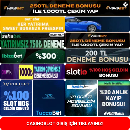
×
CASINOSLOT GİRİŞ İÇİN TIKLAYINIZ!