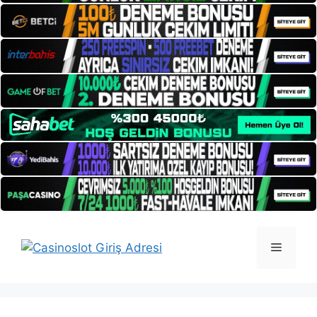
İçeriğe
atla
Menü