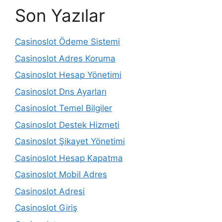
Son Yazılar
Casinoslot Ödeme Sistemi
Casinoslot Adres Koruma
Casinoslot Hesap Yönetimi
Casinoslot Dns Ayarları
Casinoslot Temel Bilgiler
Casinoslot Destek Hizmeti
Casinoslot Şikayet Yönetimi
Casinoslot Hesap Kapatma
Casinoslot Mobil Adres
Casinoslot Adresi
Casinoslot Giriş