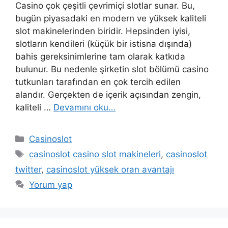
Casino çok çeşitli çevrimiçi slotlar sunar. Bu,
bugün piyasadaki en modern ve yüksek kaliteli
slot makinelerinden biridir. Hepsinden iyisi,
slotların kendileri (küçük bir istisna dışında)
bahis gereksinimlerine tam olarak katkıda
bulunur. Bu nedenle şirketin slot bölümü casino
tutkunları tarafından en çok tercih edilen
alandır. Gerçekten de içerik açısından zengin,
kaliteli …
Devamını oku…
Kategoriler
Casinoslot
Etiketler
casinoslot casino slot makineleri
,
casinoslot
twitter
,
casinoslot yüksek oran avantajı
Yorum yap