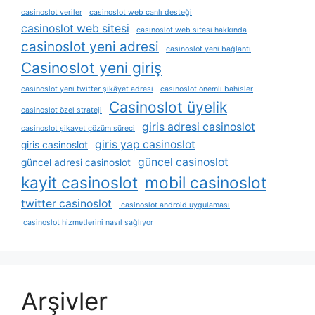
casinoslot veriler
casinoslot web canlı desteği
casinoslot web sitesi
casinoslot web sitesi hakkında
casinoslot yeni adresi
casinoslot yeni bağlantı
Casinoslot yeni giriş
casinoslot yeni twitter şikâyet adresi
casinoslot önemli bahisler
Casinoslot üyelik
casinoslot özel strateji
giris adresi casinoslot
casinoslot şikayet çözüm süreci
giris yap casinoslot
giris casinoslot
güncel casinoslot
güncel adresi casinoslot
kayit casinoslot
mobil casinoslot
twitter casinoslot
casinoslot android uygulaması
casinoslot hizmetlerini nasıl sağlıyor
Arşivler