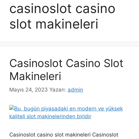
casinoslot casino
slot makineleri
Casinoslot Casino Slot
Makineleri
Mayıs 24, 2023
Yazarı:
admin
Casinoslot casino slot makineleri Casinoslot