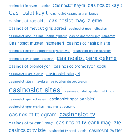
casinoslot kayit
Casinoslot Kaydı
casinoslot i̇çin yeni puanlar
Casinoslot kayıt
casinoslot kazanç artıran bonus
casinoslot maç izleme
casinoslot kaç oldu
casinoslot mevcut giriş adresi
casinoslot mobil cihazları
casinoslot mobilde nasıl bahis oynanır
casinoslot mobil uygulamamız
Casinoslot müşteri hizmetleri
casinoslot nasil bir site
casinoslot neden belgelere i̇htiyacım var
casinoslot online bahisler
casinoslot para çekme
casinoslot oyun sitesi oranları
casinoslot promosyon
casinoslot promosyon kodu
casinoslot sikayet
casinoslot risksiz oyun
casinoslot sitenin faydaları ve ödülleri de popülerdir
casinoslot sitesi
casinoslot slot oyunları hakkında
casinoslot spor bahisleri
casinoslot spor adresleri
casinoslot spor oranları
casinoslot sunumu
casinoslot tv
casinoslot telegram
casinoslot tv canli maç izle
casinoslot tv canli maç
casinoslot tv izle
casinoslot twitter
casinoslot tv nasıl i̇zlenir