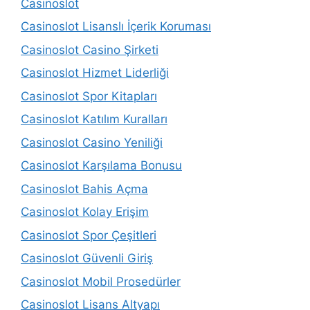
Casinoslot
Casinoslot Lisanslı İçerik Koruması
Casinoslot Casino Şirketi
Casinoslot Hizmet Liderliği
Casinoslot Spor Kitapları
Casinoslot Katılım Kuralları
Casinoslot Casino Yeniliği
Casinoslot Karşılama Bonusu
Casinoslot Bahis Açma
Casinoslot Kolay Erişim
Casinoslot Spor Çeşitleri
Casinoslot Güvenli Giriş
Casinoslot Mobil Prosedürler
Casinoslot Lisans Altyapı