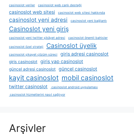
casinoslot veriler
casinoslot web canlı desteği
casinoslot web sitesi
casinoslot web sitesi hakkında
casinoslot yeni adresi
casinoslot yeni bağlantı
Casinoslot yeni giriş
casinoslot yeni twitter şikâyet adresi
casinoslot önemli bahisler
Casinoslot üyelik
casinoslot özel strateji
giris adresi casinoslot
casinoslot şikayet çözüm süreci
giris yap casinoslot
giris casinoslot
güncel casinoslot
güncel adresi casinoslot
kayit casinoslot
mobil casinoslot
twitter casinoslot
casinoslot android uygulaması
casinoslot hizmetlerini nasıl sağlıyor
Arşivler