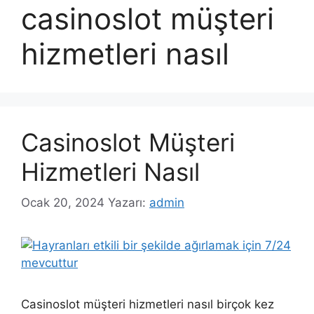
casinoslot müşteri
hizmetleri nasıl
Casinoslot Müşteri
Hizmetleri Nasıl
Ocak 20, 2024
Yazarı:
admin
Casinoslot müşteri hizmetleri nasıl birçok kez