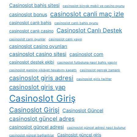
Casinoslot bahis sitesi
casinoslot birçok mobil ve casino oyunu
casinoslot canli maç izle
casinoslot bonus
casinoslot canlı bahis
casinoslot canlı bahis oyunu
Casinoslot Canlı Destek
casinoslot canlı casino
casinoslot canlı oyunlar
casinoslot canlı yayın
casinoslot casino oyunları
casinoslot casino sitesi
casinoslot com
casinoslot destek ekibi
casinoslot futboluna nasıl bahis yapılır
casinoslot gaming şikâyet hesabımı kapattı
casinoslot gerçek zamanlı
casinoslot giris adresi
casinoslot giris twitter
casinoslot giris yap
Casinoslot Giriş
Casinoslot Girişi
Casinoslot Güncel
casinoslot güncel adres
casinoslot güncel adresi
casinoslot güncel adresi nasıl bulunur
Casinoslot güncel giriş
casinoslot güncel bağlantılar