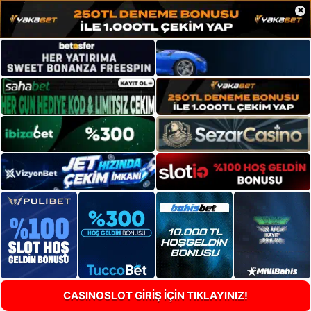
×
CASINOSLOT GİRİŞ İÇİN TIKLAYINIZ!