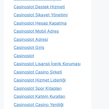
Casinoslot Destek Hizmeti
Casinoslot Şikayet Yönetimi
Casinoslot Hesap Kapatma
Casinoslot Mobil Adres
Casinoslot Adresi
Casinoslot Giriş
Casinoslot
Casinoslot Lisanslı İçerik Koruması
Casinoslot Casino Şirketi
Casinoslot Hizmet Liderliği
Casinoslot Spor Kitapları
Casinoslot Katılım Kuralları
Casinoslot Casino Yeniliği