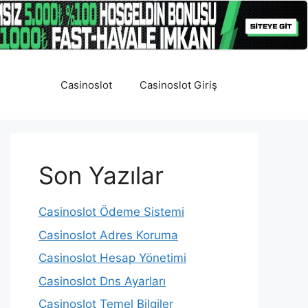
Casinoslot
Casinoslot Giriş
Son Yazılar
Casinoslot Ödeme Sistemi
Casinoslot Adres Koruma
Casinoslot Hesap Yönetimi
Casinoslot Dns Ayarları
Casinoslot Temel Bilgiler