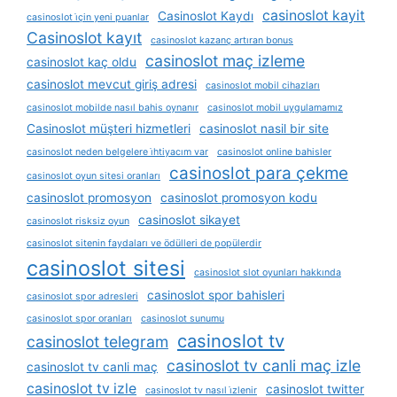
casinoslot kayit
Casinoslot Kaydı
casinoslot i̇çin yeni puanlar
Casinoslot kayıt
casinoslot kazanç artıran bonus
casinoslot maç izleme
casinoslot kaç oldu
casinoslot mevcut giriş adresi
casinoslot mobil cihazları
casinoslot mobilde nasıl bahis oynanır
casinoslot mobil uygulamamız
Casinoslot müşteri hizmetleri
casinoslot nasil bir site
casinoslot neden belgelere i̇htiyacım var
casinoslot online bahisler
casinoslot para çekme
casinoslot oyun sitesi oranları
casinoslot promosyon
casinoslot promosyon kodu
casinoslot sikayet
casinoslot risksiz oyun
casinoslot sitenin faydaları ve ödülleri de popülerdir
casinoslot sitesi
casinoslot slot oyunları hakkında
casinoslot spor bahisleri
casinoslot spor adresleri
casinoslot spor oranları
casinoslot sunumu
casinoslot tv
casinoslot telegram
casinoslot tv canli maç izle
casinoslot tv canli maç
casinoslot tv izle
casinoslot twitter
casinoslot tv nasıl i̇zlenir