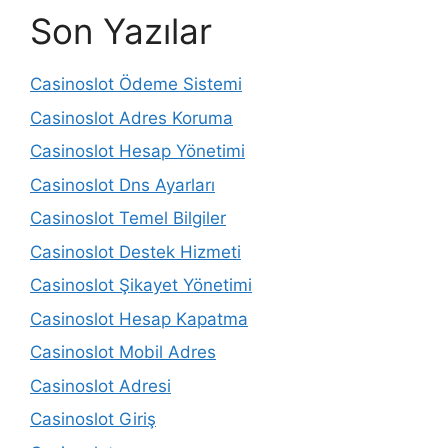
Son Yazılar
Casinoslot Ödeme Sistemi
Casinoslot Adres Koruma
Casinoslot Hesap Yönetimi
Casinoslot Dns Ayarları
Casinoslot Temel Bilgiler
Casinoslot Destek Hizmeti
Casinoslot Şikayet Yönetimi
Casinoslot Hesap Kapatma
Casinoslot Mobil Adres
Casinoslot Adresi
Casinoslot Giriş