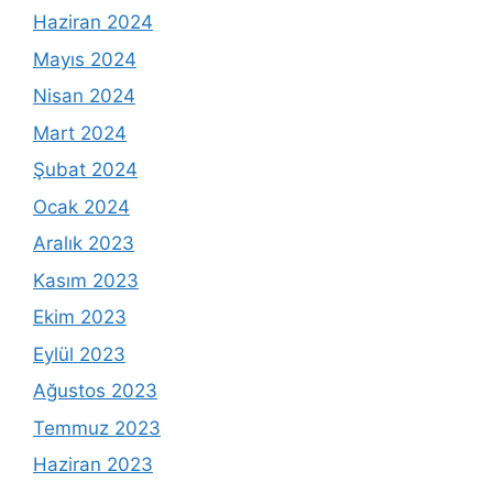
Haziran 2024
Mayıs 2024
Nisan 2024
Mart 2024
Şubat 2024
Ocak 2024
Aralık 2023
Kasım 2023
Ekim 2023
Eylül 2023
Ağustos 2023
Temmuz 2023
Haziran 2023