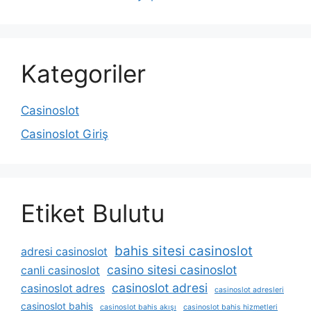
Kategoriler
Casinoslot
Casinoslot Giriş
Etiket Bulutu
bahis sitesi casinoslot
adresi casinoslot
casino sitesi casinoslot
canli casinoslot
casinoslot adresi
casinoslot adres
casinoslot adresleri
casinoslot bahis
casinoslot bahis akışı
casinoslot bahis hizmetleri