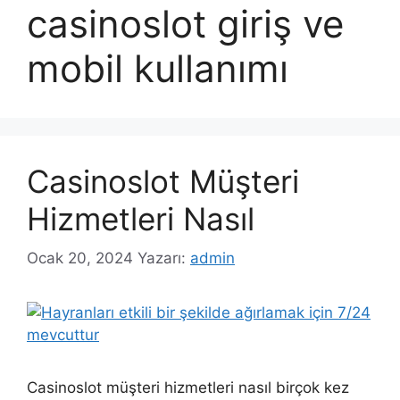
casinoslot giriş ve
mobil kullanımı
Casinoslot Müşteri
Hizmetleri Nasıl
Ocak 20, 2024
Yazarı:
admin
Casinoslot müşteri hizmetleri nasıl birçok kez