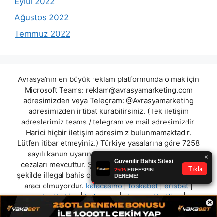
Eylül 2022
Ağustos 2022
Temmuz 2022
Avrasya'nın en büyük reklam platformunda olmak için
Microsoft Teams:
reklam@avrasyamarketing.com
adresimizden veya Telegram: @Avrasyamarketing
adresimizden irtibat kurabilirsiniz. (Tek iletişim
adreslerimiz teams / telegram ve mail adresimizdir.
Harici hiçbir iletişim adresimiz bulunmamaktadır.
Lütfen itibar etmeyiniz.) Türkiye yasalarına göre 7258
sayılı kanun uyarınca yasa dışı bahis oynamanın
cezaları mevcuttur. Şu an bulunduğunuz site hiç bir
şekilde illegal bahis oyunları oynatmıyor ve oynamaya
aracı olmuyordur.
kafacasino
|
toskabet
|
erisbet
|
maksatbahiss
|
betoonga
|
shamrockbetting
|
×
hilarionbet
|
albet
"