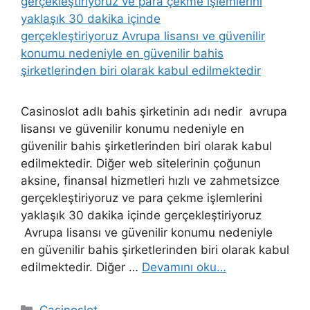
Casinoslot adlı bahis şirketinin adı nedir avrupa
lisansı ve güvenilir konumu nedeniyle en
güvenilir bahis şirketlerinden biri olarak kabul
edilmektedir. Diğer web sitelerinin çoğunun
aksine, finansal hizmetleri hızlı ve zahmetsizce
gerçekleştiriyoruz ve para çekme işlemlerini
yaklaşık 30 dakika içinde gerçekleştiriyoruz
Avrupa lisansı ve güvenilir konumu nedeniyle
en güvenilir bahis şirketlerinden biri olarak kabul
edilmektedir. Diğer …
Devamını oku…
Kategoriler