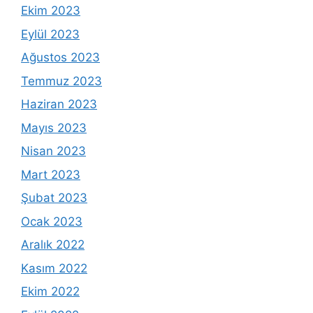
Ekim 2023
Eylül 2023
Ağustos 2023
Temmuz 2023
Haziran 2023
Mayıs 2023
Nisan 2023
Mart 2023
Şubat 2023
Ocak 2023
Aralık 2022
Kasım 2022
Ekim 2022