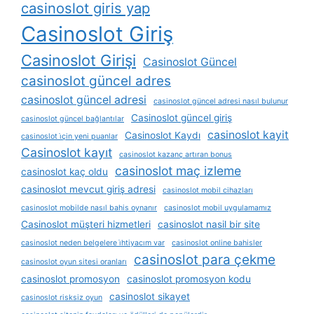
casinoslot giris yap
Casinoslot Giriş
Casinoslot Girişi
Casinoslot Güncel
casinoslot güncel adres
casinoslot güncel adresi
casinoslot güncel adresi nasıl bulunur
Casinoslot güncel giriş
casinoslot güncel bağlantılar
casinoslot kayit
Casinoslot Kaydı
casinoslot i̇çin yeni puanlar
Casinoslot kayıt
casinoslot kazanç artıran bonus
casinoslot maç izleme
casinoslot kaç oldu
casinoslot mevcut giriş adresi
casinoslot mobil cihazları
casinoslot mobilde nasıl bahis oynanır
casinoslot mobil uygulamamız
Casinoslot müşteri hizmetleri
casinoslot nasil bir site
casinoslot neden belgelere i̇htiyacım var
casinoslot online bahisler
casinoslot para çekme
casinoslot oyun sitesi oranları
casinoslot promosyon
casinoslot promosyon kodu
casinoslot sikayet
casinoslot risksiz oyun