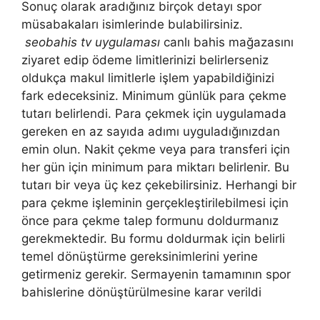
Sonuç olarak aradığınız birçok detayı spor
müsabakaları isimlerinde bulabilirsiniz.
seobahis tv uygulaması
canlı bahis mağazasını
ziyaret edip ödeme limitlerinizi belirlerseniz
oldukça makul limitlerle işlem yapabildiğinizi
fark edeceksiniz. Minimum günlük para çekme
tutarı belirlendi. Para çekmek için uygulamada
gereken en az sayıda adımı uyguladığınızdan
emin olun. Nakit çekme veya para transferi için
her gün için minimum para miktarı belirlenir. Bu
tutarı bir veya üç kez çekebilirsiniz. Herhangi bir
para çekme işleminin gerçekleştirilebilmesi için
önce para çekme talep formunu doldurmanız
gerekmektedir. Bu formu doldurmak için belirli
temel dönüştürme gereksinimlerini yerine
getirmeniz gerekir. Sermayenin tamamının spor
bahislerine dönüştürülmesine karar verildi