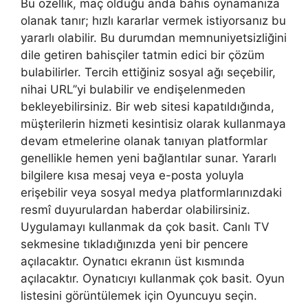
Bu özellik, maç olduğu anda bahis oynamanıza
olanak tanır; hızlı kararlar vermek istiyorsanız bu
yararlı olabilir. Bu durumdan memnuniyetsizliğini
dile getiren bahisçiler tatmin edici bir çözüm
bulabilirler. Tercih ettiğiniz sosyal ağı seçebilir,
nihai URL’’yi bulabilir ve endişelenmeden
bekleyebilirsiniz. Bir web sitesi kapatıldığında,
müşterilerin hizmeti kesintisiz olarak kullanmaya
devam etmelerine olanak tanıyan platformlar
genellikle hemen yeni bağlantılar sunar. Yararlı
bilgilere kısa mesaj veya e-posta yoluyla
erişebilir veya sosyal medya platformlarınızdaki
resmî duyurulardan haberdar olabilirsiniz.
Uygulamayı kullanmak da çok basit. Canlı TV
sekmesine tıkladığınızda yeni bir pencere
açılacaktır. Oynatıcı ekranın üst kısmında
açılacaktır. Oynatıcıyı kullanmak çok basit. Oyun
listesini görüntülemek için Oyuncuyu seçin.