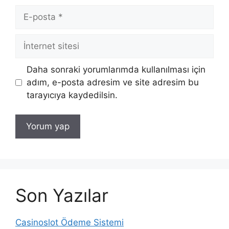
E-
posta
İnternet
sitesi
Daha sonraki yorumlarımda kullanılması için
adım, e-posta adresim ve site adresim bu
tarayıcıya kaydedilsin.
Son Yazılar
Casinoslot Ödeme Sistemi