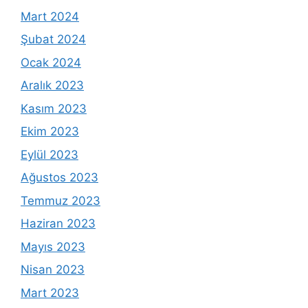
Mart 2024
Şubat 2024
Ocak 2024
Aralık 2023
Kasım 2023
Ekim 2023
Eylül 2023
Ağustos 2023
Temmuz 2023
Haziran 2023
Mayıs 2023
Nisan 2023
Mart 2023