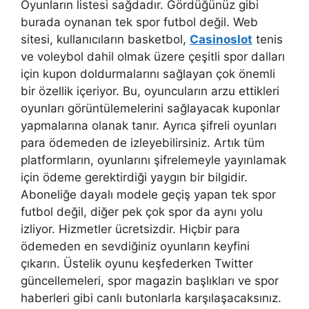
Oyunların listesi sağdadır. Gördüğünüz gibi
burada oynanan tek spor futbol değil. Web
sitesi, kullanıcıların basketbol,
Casinoslot
​​tenis
ve voleybol dahil olmak üzere çeşitli spor dalları
için kupon doldurmalarını sağlayan çok önemli
bir özellik içeriyor. Bu, oyuncuların arzu ettikleri
oyunları görüntülemelerini sağlayacak kuponlar
yapmalarına olanak tanır. Ayrıca şifreli oyunları
para ödemeden de izleyebilirsiniz. Artık tüm
platformların, oyunlarını şifrelemeyle yayınlamak
için ödeme gerektirdiği yaygın bir bilgidir.
Aboneliğe dayalı modele geçiş yapan tek spor
futbol değil, diğer pek çok spor da aynı yolu
izliyor. Hizmetler ücretsizdir. Hiçbir para
ödemeden en sevdiğiniz oyunların keyfini
çıkarın. Üstelik oyunu keşfederken Twitter
güncellemeleri, spor magazin başlıkları ve spor
haberleri gibi canlı butonlarla karşılaşacaksınız.