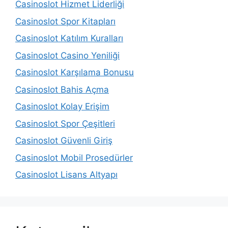
Casinoslot Hizmet Liderliği
Casinoslot Spor Kitapları
Casinoslot Katılım Kuralları
Casinoslot Casino Yeniliği
Casinoslot Karşılama Bonusu
Casinoslot Bahis Açma
Casinoslot Kolay Erişim
Casinoslot Spor Çeşitleri
Casinoslot Güvenli Giriş
Casinoslot Mobil Prosedürler
Casinoslot Lisans Altyapı