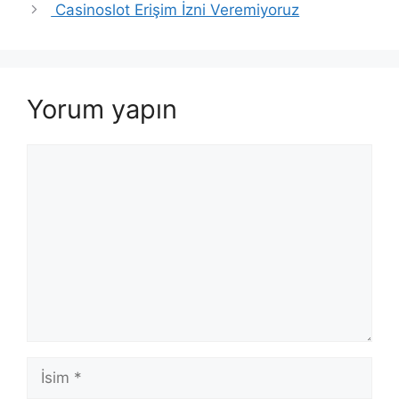
dolaşımı
Casinoslot Erişim İzni Veremiyoruz
Yorum yapın
Yorum
İsim