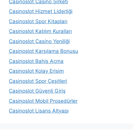
Casinoslot Casino Şirketi
Casinoslot Hizmet Liderliği
Casinoslot Spor Kitapları
Casinoslot Katılım Kuralları
Casinoslot Casino Yeniliği
Casinoslot Karşılama Bonusu
Casinoslot Bahis Açma
Casinoslot Kolay Erişim
Casinoslot Spor Çeşitleri
Casinoslot Güvenli Giriş
Casinoslot Mobil Prosedürler
Casinoslot Lisans Altyapı