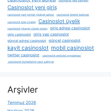
casinoslot yeni bağlantı
Casinoslot yeni giriş
casinoslot yeni twitter şikâyet adresi
casinoslot önemli bahisler
Casinoslot üyelik
casinoslot özel strateji
giris adresi casinoslot
casinoslot şikayet çözüm süreci
giris yap casinoslot
giris casinoslot
güncel casinoslot
güncel adresi casinoslot
kayit casinoslot
mobil casinoslot
twitter casinoslot
casinoslot android uygulaması
casinoslot hizmetlerini nasıl sağlıyor
Arşivler
Temmuz 2026
Haziran 2026