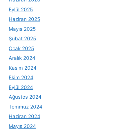
Eylül 2025
Haziran 2025
Mayıs 2025
Şubat 2025
Ocak 2025
Aralık 2024
Kasım 2024
Ekim 2024
Eylül 2024
Ağustos 2024
Temmuz 2024
Haziran 2024
Mayıs 2024