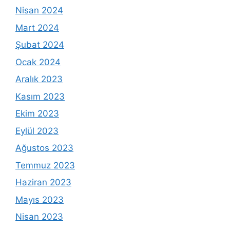
Nisan 2024
Mart 2024
Şubat 2024
Ocak 2024
Aralık 2023
Kasım 2023
Ekim 2023
Eylül 2023
Ağustos 2023
Temmuz 2023
Haziran 2023
Mayıs 2023
Nisan 2023