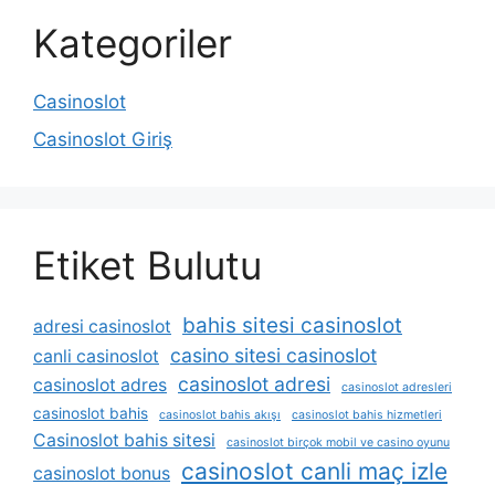
Kategoriler
Casinoslot
Casinoslot Giriş
Etiket Bulutu
bahis sitesi casinoslot
adresi casinoslot
casino sitesi casinoslot
canli casinoslot
casinoslot adresi
casinoslot adres
casinoslot adresleri
casinoslot bahis
casinoslot bahis akışı
casinoslot bahis hizmetleri
Casinoslot bahis sitesi
casinoslot birçok mobil ve casino oyunu
casinoslot canli maç izle
casinoslot bonus