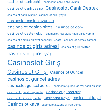
casinoslot canlı bahis
casinoslot canlı bahis oyunu
Casinoslot Canlı Destek
casinoslot canlı casino
casinoslot canlı oyunlar
casinoslot canlı yayın
casinoslot casino oyunları
casinoslot casino sitesi
casinoslot com
casinoslot destek ekibi
casinoslot futboluna nasıl bahis yapılır
casinoslot gaming şikâyet hesabımı kapattı
casinoslot gerçek zamanlı
casinoslot giris adresi
casinoslot giris twitter
casinoslot giris yap
Casinoslot Giriş
Casinoslot Girişi
Casinoslot Güncel
casinoslot güncel adres
casinoslot güncel adresi
casinoslot güncel adresi nasıl bulunur
Casinoslot güncel giriş
casinoslot güncel bağlantılar
casinoslot kayit
Casinoslot Kaydı
casinoslot i̇çin yeni puanlar
Casinoslot kayıt
casinoslot kazanç artıran bonus