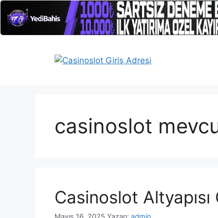
İçeriğe
atla
casinoslot mevcu
Casinoslot Altyapısı 
Mayıs 16, 2025
Yazarı:
admin