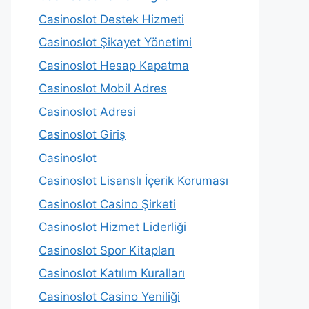
Casinoslot Destek Hizmeti
Casinoslot Şikayet Yönetimi
Casinoslot Hesap Kapatma
Casinoslot Mobil Adres
Casinoslot Adresi
Casinoslot Giriş
Casinoslot
Casinoslot Lisanslı İçerik Koruması
Casinoslot Casino Şirketi
Casinoslot Hizmet Liderliği
Casinoslot Spor Kitapları
Casinoslot Katılım Kuralları
Casinoslot Casino Yeniliği