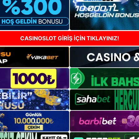
CASINOSLOT GİRİŞ İÇİN TIKLAYINIZ!