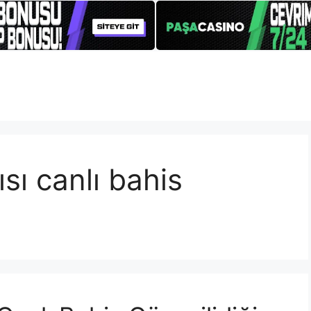
ısı canlı bahis