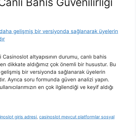
Canlı Bahis Güvenilirliği
ği Casinoslot altyapısının durumu, canlı bahis
ken dikkate aldığımız çok önemli bir husustur. Bu
a gelişmiş bir versiyonda sağlanarak üyelerin
ır. Ayrıca soru formunda güven analizi yapın.
nıcılarımızın en çok ilgilendiği ve keyif aldığı
inoslot giris adresi
,
casinoslot mevcut platformlar sosyal