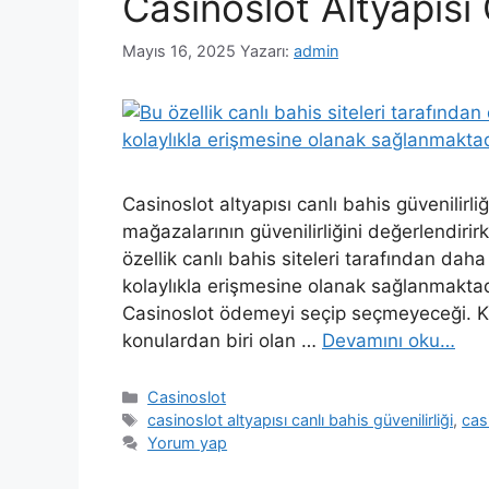
Casinoslot Altyapısı 
Mayıs 16, 2025
Yazarı:
admin
Casinoslot altyapısı canlı bahis güvenilirli
mağazalarının güvenilirliğini değerlendirir
özellik canlı bahis siteleri tarafından dah
kolaylıkla erişmesine olanak sağlanmaktad
Casinoslot ödemeyi seçip seçmeyeceği. Kulla
konulardan biri olan …
Devamını oku…
Kategoriler
Casinoslot
Etiketler
casinoslot altyapısı canlı bahis güvenilirliği
,
cas
Yorum yap