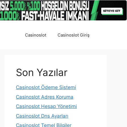
Casinoslot
Casinoslot Giriş
Son Yazılar
Casinoslot Ödeme Sistemi
Casinoslot Adres Koruma
Casinoslot Hesap Yönetimi
Casinoslot Dns Ayarları
Casinoslot Temel Bilgiler