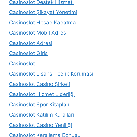
Casinoslot Destek Hizmeti
Casinoslot Şikayet Yönetimi
Casinoslot Hesap Kapatma
Casinoslot Mobil Adres
Casinoslot Adresi
Casinoslot Giriş
Casinoslot
Casinoslot Lisanslı İçerik Koruması
Casinoslot Casino Şirketi
Casinoslot Hizmet Liderliği
Casinoslot Spor Kitapları
Casinoslot Katılım Kuralları
Casinoslot Casino Yeniliği
Casinoslot Karşılama Bonusu