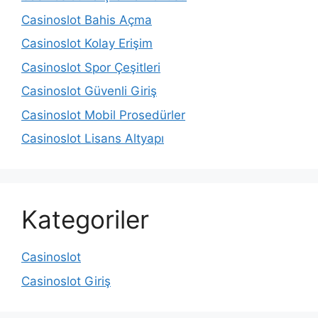
Casinoslot Bahis Açma
Casinoslot Kolay Erişim
Casinoslot Spor Çeşitleri
Casinoslot Güvenli Giriş
Casinoslot Mobil Prosedürler
Casinoslot Lisans Altyapı
Kategoriler
Casinoslot
Casinoslot Giriş