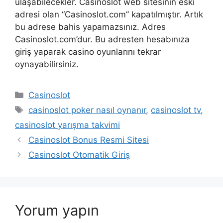
ulaşabilecekler. Casinoslot web sitesinin eski
adresi olan “Casinoslot.com” kapatılmıştır. Artık
bu adrese bahis yapamazsınız. Adres
Casinoslot.com’dur. Bu adresten hesabınıza
giriş yaparak casino oyunlarını tekrar
oynayabilirsiniz.
Kategoriler
Casinoslot
Etiketler
casinoslot poker nasıl oynanır
,
casinoslot tv
,
casinoslot yarışma takvimi
Yazı
Casinoslot Bonus Resmi Sitesi
dolaşımı
Casinoslot Otomatik Giriş
Yorum yapın