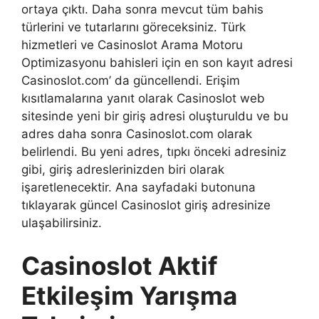
ortaya çıktı. Daha sonra mevcut tüm bahis
türlerini ve tutarlarını göreceksiniz. Türk
hizmetleri ve Casinoslot Arama Motoru
Optimizasyonu bahisleri için en son kayıt adresi
Casinoslot.com’ da güncellendi. Erişim
kısıtlamalarına yanıt olarak Casinoslot web
sitesinde yeni bir giriş adresi oluşturuldu ve bu
adres daha sonra Casinoslot.com olarak
belirlendi. Bu yeni adres, tıpkı önceki adresiniz
gibi, giriş adreslerinizden biri olarak
işaretlenecektir. Ana sayfadaki butonuna
tıklayarak güncel Casinoslot giriş adresinize
ulaşabilirsiniz.
Casinoslot Aktif
Etkileşim Yarışma