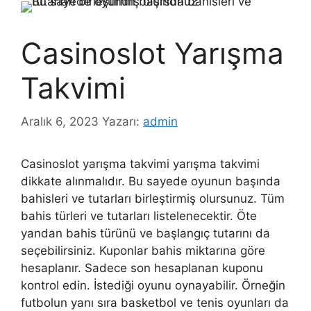
Casinoslot Yarışma
Takvimi
Aralık 6, 2023
Yazarı:
admin
Casinoslot yarışma takvimi yarışma takvimi
dikkate alınmalıdır. Bu sayede oyunun başında
bahisleri ve tutarları birleştirmiş olursunuz. Tüm
bahis türleri ve tutarları listelenecektir. Öte
yandan bahis türünü ve başlangıç ​​tutarını da
seçebilirsiniz. Kuponlar bahis miktarına göre
hesaplanır. Sadece son hesaplanan kuponu
kontrol edin. İstediği oyunu oynayabilir. Örneğin
futbolun yanı sıra basketbol ve tenis oyunları da