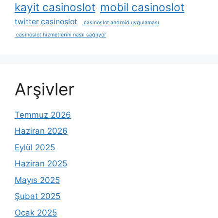
kayit casinoslot
mobil casinoslot
twitter casinoslot
casinoslot android uygulaması
casinoslot hizmetlerini nasıl sağlıyor
Arşivler
Temmuz 2026
Haziran 2026
Eylül 2025
Haziran 2025
Mayıs 2025
Şubat 2025
Ocak 2025