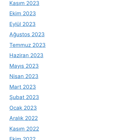
Kasım 2023
Ekim 2023
Eylül 2023
Ağustos 2023
Temmuz 2023
Haziran 2023
Mayıs 2023
Nisan 2023
Mart 2023
Şubat 2023
Ocak 2023
Aralık 2022
Kasım 2022
Ekim 2022