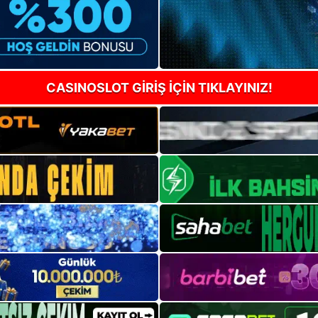
CASINOSLOT GİRİŞ İÇİN TIKLAYINIZ!