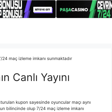
ın Canlı Yayını
uşturulan kupon sayesinde oyuncular maçı aynı
nun bilincinde olup 7/24 maç izleme imkanı