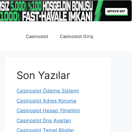
Casinoslot
Casinoslot Giriş
Son Yazılar
Casinoslot Ödeme Sistemi
Casinoslot Adres Koruma
Casinoslot Hesap Yönetimi
Casinoslot Dns Ayarları
Casinoslot Temel Bilgiler