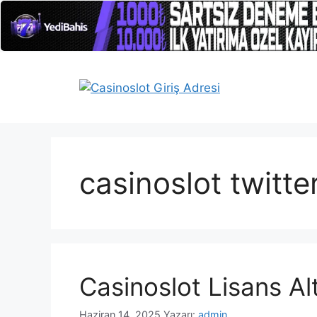
İçeriğe
atla
casinoslot twitte
Casinoslot Lisans Al
Haziran 14, 2025
Yazarı:
admin