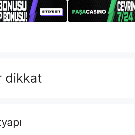
r dikkat
tyapı