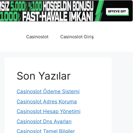
Casinoslot
Casinoslot Giriş
Son Yazılar
Casinoslot Ödeme Sistemi
Casinoslot Adres Koruma
Casinoslot Hesap Yönetimi
Casinoslot Dns Ayarları
Casinoslot Temel Bilgiler