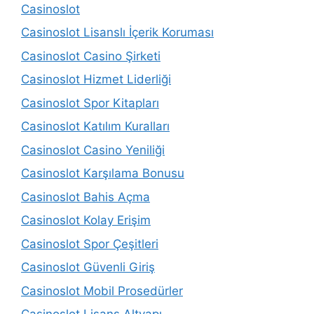
Casinoslot
Casinoslot Lisanslı İçerik Koruması
Casinoslot Casino Şirketi
Casinoslot Hizmet Liderliği
Casinoslot Spor Kitapları
Casinoslot Katılım Kuralları
Casinoslot Casino Yeniliği
Casinoslot Karşılama Bonusu
Casinoslot Bahis Açma
Casinoslot Kolay Erişim
Casinoslot Spor Çeşitleri
Casinoslot Güvenli Giriş
Casinoslot Mobil Prosedürler