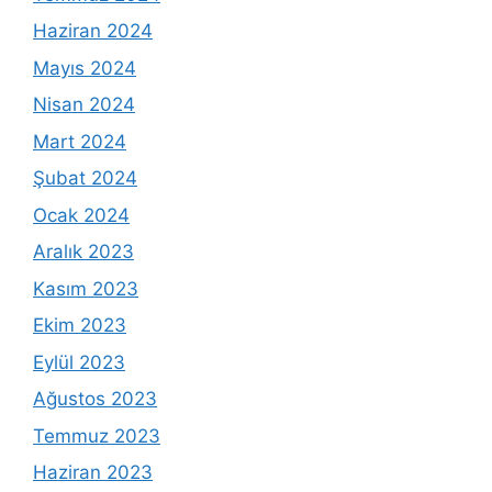
Haziran 2024
Mayıs 2024
Nisan 2024
Mart 2024
Şubat 2024
Ocak 2024
Aralık 2023
Kasım 2023
Ekim 2023
Eylül 2023
Ağustos 2023
Temmuz 2023
Haziran 2023