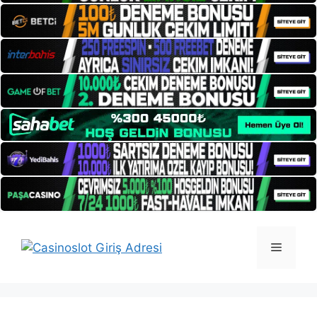
İçeriğe
atla
Menü