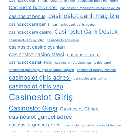
casinoslot bahis
casinoslot bahis akışı
casinoslot bahis hizmetleri
Casinoslot bahis sitesi
casinoslot birçok mobil ve casino oyunu
casinoslot canli maç izle
casinoslot bonus
casinoslot canlı bahis
casinoslot canlı bahis oyunu
Casinoslot Canlı Destek
casinoslot canlı casino
casinoslot canlı oyunlar
casinoslot canlı yayın
casinoslot casino oyunları
casinoslot casino sitesi
casinoslot com
casinoslot destek ekibi
casinoslot futboluna nasıl bahis yapılır
casinoslot gaming şikâyet hesabımı kapattı
casinoslot gerçek zamanlı
casinoslot giris adresi
casinoslot giris twitter
casinoslot giris yap
Casinoslot Giriş
Casinoslot Girişi
Casinoslot Güncel
casinoslot güncel adres
casinoslot güncel adresi
casinoslot güncel adresi nasıl bulunur