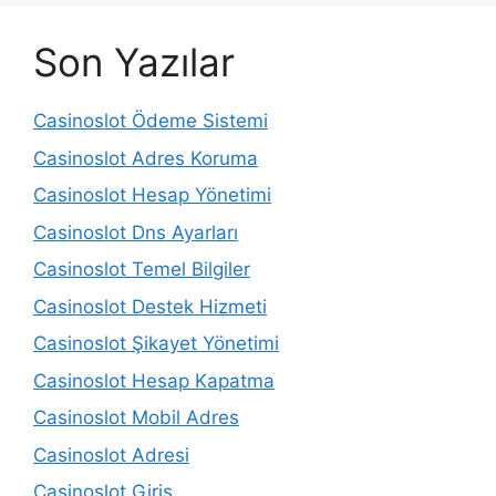
Son Yazılar
Casinoslot Ödeme Sistemi
Casinoslot Adres Koruma
Casinoslot Hesap Yönetimi
Casinoslot Dns Ayarları
Casinoslot Temel Bilgiler
Casinoslot Destek Hizmeti
Casinoslot Şikayet Yönetimi
Casinoslot Hesap Kapatma
Casinoslot Mobil Adres
Casinoslot Adresi
Casinoslot Giriş