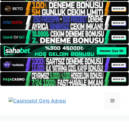
İçeriğe
atla
Menü