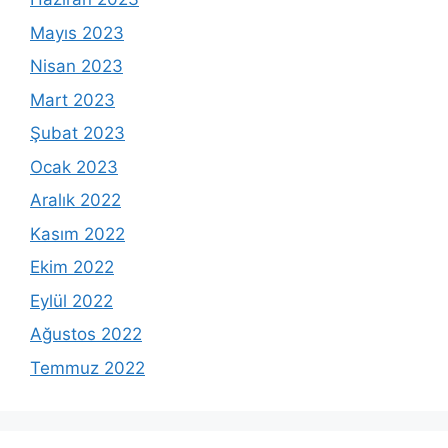
Mayıs 2023
Nisan 2023
Mart 2023
Şubat 2023
Ocak 2023
Aralık 2022
Kasım 2022
Ekim 2022
Eylül 2022
Ağustos 2022
Temmuz 2022