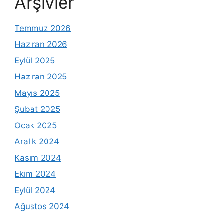
Arşivler
Temmuz 2026
Haziran 2026
Eylül 2025
Haziran 2025
Mayıs 2025
Şubat 2025
Ocak 2025
Aralık 2024
Kasım 2024
Ekim 2024
Eylül 2024
Ağustos 2024