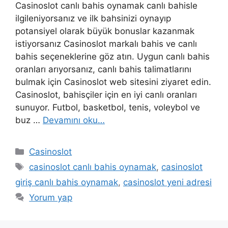
Casinoslot canlı bahis oynamak canlı bahisle
ilgileniyorsanız ve ilk bahsinizi oynayıp
potansiyel olarak büyük bonuslar kazanmak
istiyorsanız Casinoslot markalı bahis ve canlı
bahis seçeneklerine göz atın. Uygun canlı bahis
oranları arıyorsanız, canlı bahis talimatlarını
bulmak için Casinoslot web sitesini ziyaret edin.
Casinoslot, bahisçiler için en iyi canlı oranları
sunuyor. Futbol, ​​basketbol, ​​tenis, voleybol ve
buz …
Devamını oku…
Kategoriler
Casinoslot
Etiketler
casinoslot canlı bahis oynamak
,
casinoslot
giriş canlı bahis oynamak
,
casinoslot yeni adresi
Yorum yap