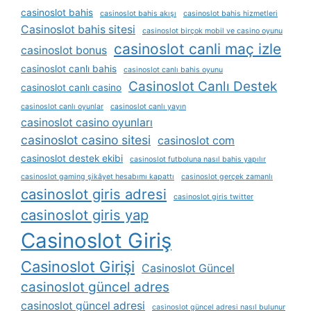
casinoslot bahis
casinoslot bahis akışı
casinoslot bahis hizmetleri
Casinoslot bahis sitesi
casinoslot birçok mobil ve casino oyunu
casinoslot canli maç izle
casinoslot bonus
casinoslot canlı bahis
casinoslot canlı bahis oyunu
Casinoslot Canlı Destek
casinoslot canlı casino
casinoslot canlı oyunlar
casinoslot canlı yayın
casinoslot casino oyunları
casinoslot casino sitesi
casinoslot com
casinoslot destek ekibi
casinoslot futboluna nasıl bahis yapılır
casinoslot gaming şikâyet hesabımı kapattı
casinoslot gerçek zamanlı
casinoslot giris adresi
casinoslot giris twitter
casinoslot giris yap
Casinoslot Giriş
Casinoslot Girişi
Casinoslot Güncel
casinoslot güncel adres
casinoslot güncel adresi
casinoslot güncel adresi nasıl bulunur