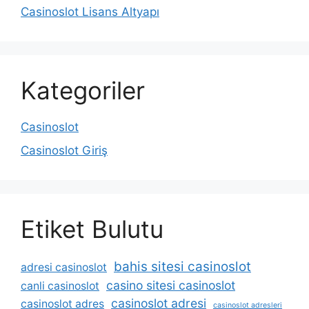
Casinoslot Lisans Altyapı
Kategoriler
Casinoslot
Casinoslot Giriş
Etiket Bulutu
bahis sitesi casinoslot
adresi casinoslot
casino sitesi casinoslot
canli casinoslot
casinoslot adresi
casinoslot adres
casinoslot adresleri