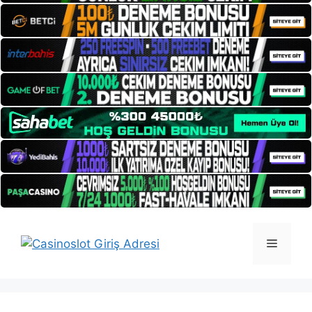
İçeriğe
atla
Menü