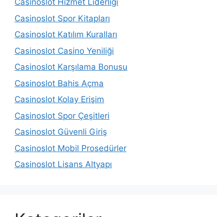
Casinoslot Hizmet Liderliği
Casinoslot Spor Kitapları
Casinoslot Katılım Kuralları
Casinoslot Casino Yeniliği
Casinoslot Karşılama Bonusu
Casinoslot Bahis Açma
Casinoslot Kolay Erişim
Casinoslot Spor Çeşitleri
Casinoslot Güvenli Giriş
Casinoslot Mobil Prosedürler
Casinoslot Lisans Altyapı