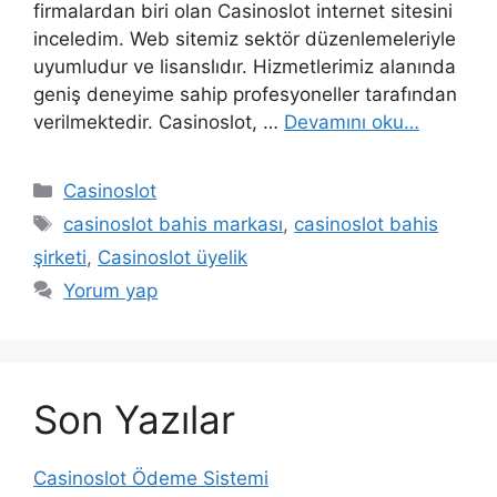
firmalardan biri olan Casinoslot internet sitesini
inceledim. Web sitemiz sektör düzenlemeleriyle
uyumludur ve lisanslıdır. Hizmetlerimiz alanında
geniş deneyime sahip profesyoneller tarafından
verilmektedir. Casinoslot, …
Devamını oku…
Kategoriler
Casinoslot
Etiketler
casinoslot bahis markası
,
casinoslot bahis
şirketi
,
Casinoslot üyelik
Yorum yap
Son Yazılar
Casinoslot Ödeme Sistemi