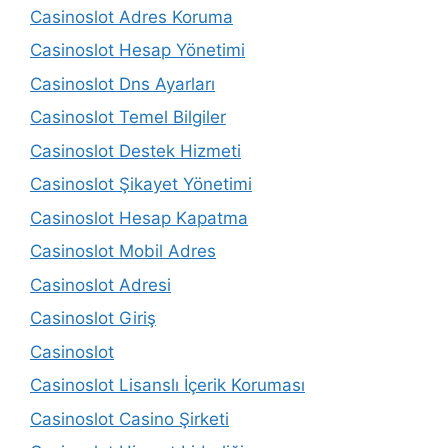
Casinoslot Adres Koruma
Casinoslot Hesap Yönetimi
Casinoslot Dns Ayarları
Casinoslot Temel Bilgiler
Casinoslot Destek Hizmeti
Casinoslot Şikayet Yönetimi
Casinoslot Hesap Kapatma
Casinoslot Mobil Adres
Casinoslot Adresi
Casinoslot Giriş
Casinoslot
Casinoslot Lisanslı İçerik Koruması
Casinoslot Casino Şirketi