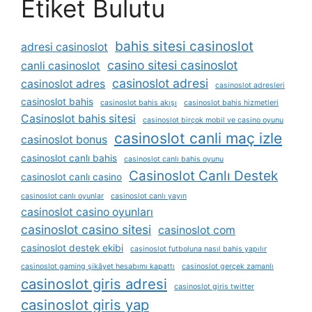
Etiket Bulutu
bahis sitesi casinoslot
adresi casinoslot
casino sitesi casinoslot
canli casinoslot
casinoslot adresi
casinoslot adres
casinoslot adresleri
casinoslot bahis
casinoslot bahis akışı
casinoslot bahis hizmetleri
Casinoslot bahis sitesi
casinoslot birçok mobil ve casino oyunu
casinoslot canli maç izle
casinoslot bonus
casinoslot canlı bahis
casinoslot canlı bahis oyunu
Casinoslot Canlı Destek
casinoslot canlı casino
casinoslot canlı oyunlar
casinoslot canlı yayın
casinoslot casino oyunları
casinoslot casino sitesi
casinoslot com
casinoslot destek ekibi
casinoslot futboluna nasıl bahis yapılır
casinoslot gaming şikâyet hesabımı kapattı
casinoslot gerçek zamanlı
casinoslot giris adresi
casinoslot giris twitter
casinoslot giris yap