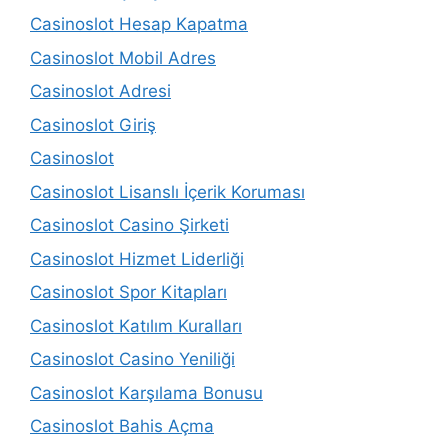
Casinoslot Hesap Kapatma
Casinoslot Mobil Adres
Casinoslot Adresi
Casinoslot Giriş
Casinoslot
Casinoslot Lisanslı İçerik Koruması
Casinoslot Casino Şirketi
Casinoslot Hizmet Liderliği
Casinoslot Spor Kitapları
Casinoslot Katılım Kuralları
Casinoslot Casino Yeniliği
Casinoslot Karşılama Bonusu
Casinoslot Bahis Açma