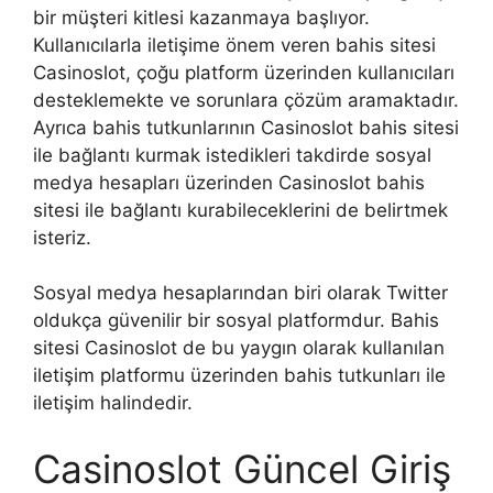
bir müşteri kitlesi kazanmaya başlıyor.
Kullanıcılarla iletişime önem veren bahis sitesi
Casinoslot, çoğu platform üzerinden kullanıcıları
desteklemekte ve sorunlara çözüm aramaktadır.
Ayrıca bahis tutkunlarının Casinoslot bahis sitesi
ile bağlantı kurmak istedikleri takdirde sosyal
medya hesapları üzerinden Casinoslot bahis
sitesi ile bağlantı kurabileceklerini de belirtmek
isteriz.
Sosyal medya hesaplarından biri olarak Twitter
oldukça güvenilir bir sosyal platformdur. Bahis
sitesi Casinoslot de bu yaygın olarak kullanılan
iletişim platformu üzerinden bahis tutkunları ile
iletişim halindedir.
Casinoslot Güncel Giriş