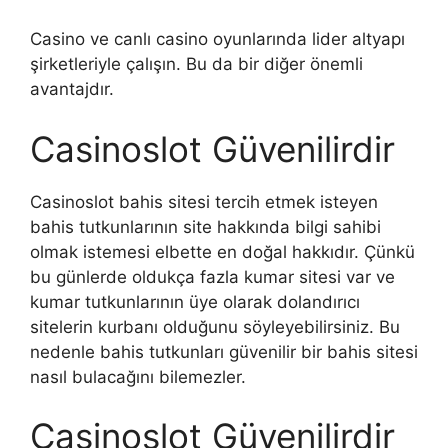
Casino ve canlı casino oyunlarında lider altyapı
şirketleriyle çalışın. Bu da bir diğer önemli
avantajdır.
Casinoslot Güvenilirdir
Casinoslot bahis sitesi tercih etmek isteyen
bahis tutkunlarının site hakkında bilgi sahibi
olmak istemesi elbette en doğal hakkıdır. Çünkü
bu günlerde oldukça fazla kumar sitesi var ve
kumar tutkunlarının üye olarak dolandırıcı
sitelerin kurbanı olduğunu söyleyebilirsiniz. Bu
nedenle bahis tutkunları güvenilir bir bahis sitesi
nasıl bulacağını bilemezler.
Casinoslot Güvenilirdir