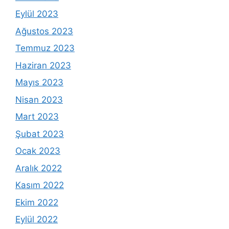
Eylül 2023
Ağustos 2023
Temmuz 2023
Haziran 2023
Mayıs 2023
Nisan 2023
Mart 2023
Şubat 2023
Ocak 2023
Aralık 2022
Kasım 2022
Ekim 2022
Eylül 2022