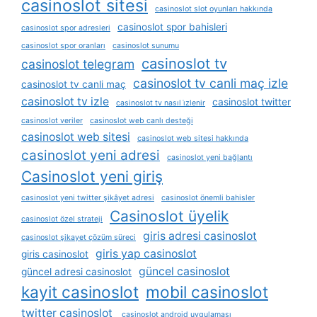
casinoslot sitesi
casinoslot slot oyunları hakkında
casinoslot spor bahisleri
casinoslot spor adresleri
casinoslot spor oranları
casinoslot sunumu
casinoslot tv
casinoslot telegram
casinoslot tv canli maç izle
casinoslot tv canli maç
casinoslot tv izle
casinoslot twitter
casinoslot tv nasıl i̇zlenir
casinoslot veriler
casinoslot web canlı desteği
casinoslot web sitesi
casinoslot web sitesi hakkında
casinoslot yeni adresi
casinoslot yeni bağlantı
Casinoslot yeni giriş
casinoslot yeni twitter şikâyet adresi
casinoslot önemli bahisler
Casinoslot üyelik
casinoslot özel strateji
giris adresi casinoslot
casinoslot şikayet çözüm süreci
giris yap casinoslot
giris casinoslot
güncel casinoslot
güncel adresi casinoslot
kayit casinoslot
mobil casinoslot
twitter casinoslot
casinoslot android uygulaması