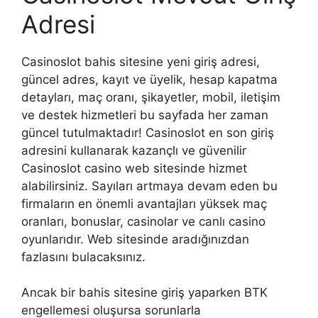
Adresi
Casinoslot bahis sitesine yeni giriş adresi,
güncel adres, kayıt ve üyelik, hesap kapatma
detayları, maç oranı, şikayetler, mobil, iletişim
ve destek hizmetleri bu sayfada her zaman
güncel tutulmaktadır! Casinoslot en son giriş
adresini kullanarak kazançlı ve güvenilir
Casinoslot casino web sitesinde hizmet
alabilirsiniz. Sayıları artmaya devam eden bu
firmaların en önemli avantajları yüksek maç
oranları, bonuslar, casinolar ve canlı casino
oyunlarıdır. Web sitesinde aradığınızdan
fazlasını bulacaksınız.
Ancak bir bahis sitesine giriş yaparken BTK
engellemesi oluşursa sorunlarla