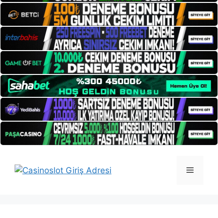
İçeriğe
atla
Menü