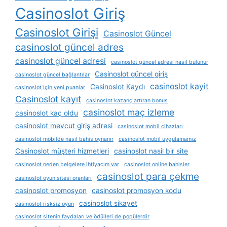
Casinoslot Giriş
Casinoslot Girişi
Casinoslot Güncel
casinoslot güncel adres
casinoslot güncel adresi
casinoslot güncel adresi nasıl bulunur
Casinoslot güncel giriş
casinoslot güncel bağlantılar
casinoslot kayit
Casinoslot Kaydı
casinoslot i̇çin yeni puanlar
Casinoslot kayıt
casinoslot kazanç artıran bonus
casinoslot maç izleme
casinoslot kaç oldu
casinoslot mevcut giriş adresi
casinoslot mobil cihazları
casinoslot mobilde nasıl bahis oynanır
casinoslot mobil uygulamamız
Casinoslot müşteri hizmetleri
casinoslot nasil bir site
casinoslot neden belgelere i̇htiyacım var
casinoslot online bahisler
casinoslot para çekme
casinoslot oyun sitesi oranları
casinoslot promosyon
casinoslot promosyon kodu
casinoslot sikayet
casinoslot risksiz oyun
casinoslot sitenin faydaları ve ödülleri de popülerdir