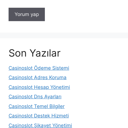
Son Yazılar
Casinoslot Ödeme Sistemi
Casinoslot Adres Koruma
Casinoslot Hesap Yönetimi
Casinoslot Dns Ayarları
Casinoslot Temel Bilgiler
Casinoslot Destek Hizmeti
Casinoslot Şikayet Yönetimi