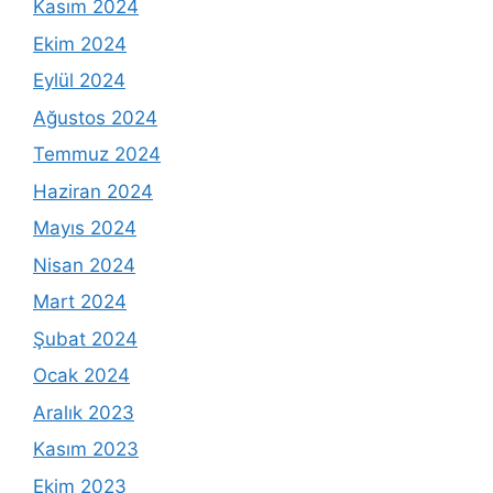
Kasım 2024
Ekim 2024
Eylül 2024
Ağustos 2024
Temmuz 2024
Haziran 2024
Mayıs 2024
Nisan 2024
Mart 2024
Şubat 2024
Ocak 2024
Aralık 2023
Kasım 2023
Ekim 2023