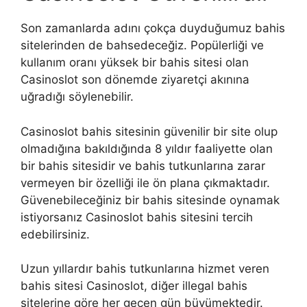
Son zamanlarda adını çokça duyduğumuz bahis
sitelerinden de bahsedeceğiz. Popülerliği ve
kullanım oranı yüksek bir bahis sitesi olan
Casinoslot son dönemde ziyaretçi akınına
uğradığı söylenebilir.
Casinoslot bahis sitesinin güvenilir bir site olup
olmadığına bakıldığında 8 yıldır faaliyette olan
bir bahis sitesidir ve bahis tutkunlarına zarar
vermeyen bir özelliği ile ön plana çıkmaktadır.
Güvenebileceğiniz bir bahis sitesinde oynamak
istiyorsanız Casinoslot bahis sitesini tercih
edebilirsiniz.
Uzun yıllardır bahis tutkunlarına hizmet veren
bahis sitesi Casinoslot, diğer illegal bahis
sitelerine göre her geçen gün büyümektedir.