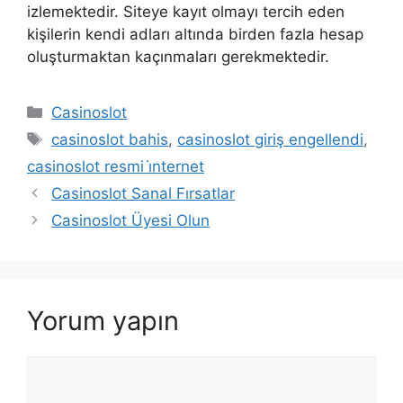
izlemektedir. Siteye kayıt olmayı tercih eden
kişilerin kendi adları altında birden fazla hesap
oluşturmaktan kaçınmaları gerekmektedir.
Kategoriler
Casinoslot
Etiketler
casinoslot bahis
,
casinoslot giriş engellendi
,
casinoslot resmi i̇nternet
Yazı
Casinoslot Sanal Fırsatlar
dolaşımı
Casinoslot Üyesi Olun
Yorum yapın
Yorum