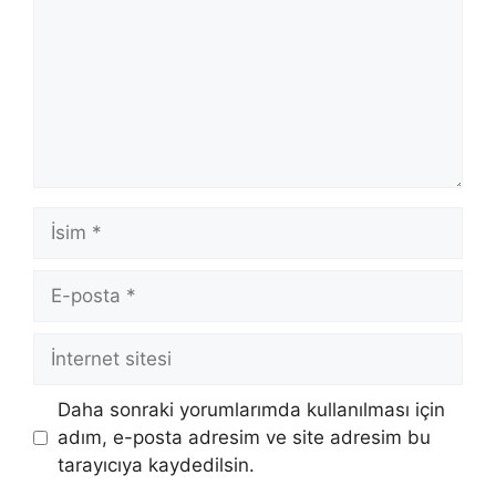
İsim
E-
posta
İnternet
sitesi
Daha sonraki yorumlarımda kullanılması için
adım, e-posta adresim ve site adresim bu
tarayıcıya kaydedilsin.