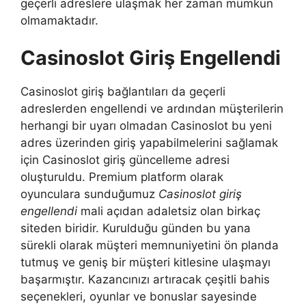
geçerli adreslere ulaşmak her zaman mümkün
olmamaktadır.
Casinoslot Giriş Engellendi
Casinoslot giriş bağlantıları da geçerli
adreslerden engellendi ve ardından müşterilerin
herhangi bir uyarı olmadan Casinoslot bu yeni
adres üzerinden giriş yapabilmelerini sağlamak
için Casinoslot giriş güncelleme adresi
oluşturuldu. Premium platform olarak
oyunculara sunduğumuz
Casinoslot giriş
engellendi
mali açıdan adaletsiz olan birkaç
siteden biridir. Kurulduğu günden bu yana
sürekli olarak müşteri memnuniyetini ön planda
tutmuş ve geniş bir müşteri kitlesine ulaşmayı
başarmıştır. Kazancınızı artıracak çeşitli bahis
seçenekleri, oyunlar ve bonuslar sayesinde