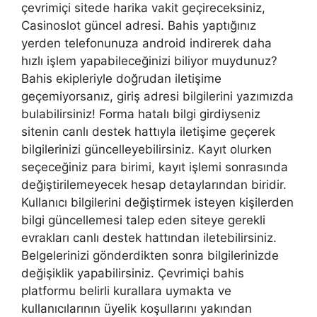
çevrimiçi sitede harika vakit geçireceksiniz,
Casinoslot güncel adresi. Bahis yaptığınız
yerden telefonunuza android indirerek daha
hızlı işlem yapabileceğinizi biliyor muydunuz?
Bahis ekipleriyle doğrudan iletişime
geçemiyorsanız, giriş adresi bilgilerini yazımızda
bulabilirsiniz! Forma hatalı bilgi girdiyseniz
sitenin canlı destek hattıyla iletişime geçerek
bilgilerinizi güncelleyebilirsiniz. Kayıt olurken
seçeceğiniz para birimi, kayıt işlemi sonrasında
değiştirilemeyecek hesap detaylarından biridir.
Kullanıcı bilgilerini değiştirmek isteyen kişilerden
bilgi güncellemesi talep eden siteye gerekli
evrakları canlı destek hattından iletebilirsiniz.
Belgelerinizi gönderdikten sonra bilgilerinizde
değişiklik yapabilirsiniz. Çevrimiçi bahis
platformu belirli kurallara uymakta ve
kullanıcılarının üyelik koşullarını yakından