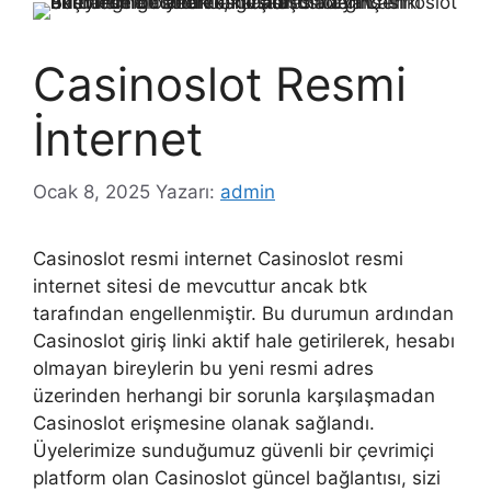
Casinoslot Resmi
İnternet
Ocak 8, 2025
Yazarı:
admin
Casinoslot resmi internet Casinoslot resmi
internet sitesi de mevcuttur ancak btk
tarafından engellenmiştir. Bu durumun ardından
Casinoslot giriş linki aktif hale getirilerek, hesabı
olmayan bireylerin bu yeni resmi adres
üzerinden herhangi bir sorunla karşılaşmadan
Casinoslot erişmesine olanak sağlandı.
Üyelerimize sunduğumuz güvenli bir çevrimiçi
platform olan Casinoslot güncel bağlantısı, sizi