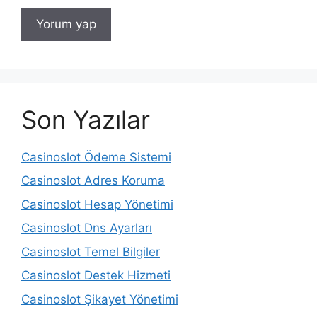
Son Yazılar
Casinoslot Ödeme Sistemi
Casinoslot Adres Koruma
Casinoslot Hesap Yönetimi
Casinoslot Dns Ayarları
Casinoslot Temel Bilgiler
Casinoslot Destek Hizmeti
Casinoslot Şikayet Yönetimi