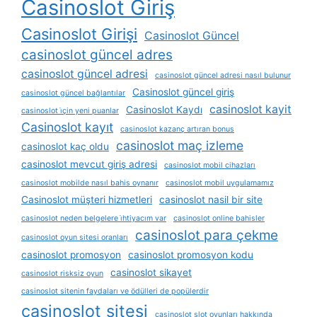
Casinoslot Giriş
Casinoslot Girişi
Casinoslot Güncel
casinoslot güncel adres
casinoslot güncel adresi
casinoslot güncel adresi nasıl bulunur
Casinoslot güncel giriş
casinoslot güncel bağlantılar
casinoslot kayit
Casinoslot Kaydı
casinoslot i̇çin yeni puanlar
Casinoslot kayıt
casinoslot kazanç artıran bonus
casinoslot maç izleme
casinoslot kaç oldu
casinoslot mevcut giriş adresi
casinoslot mobil cihazları
casinoslot mobilde nasıl bahis oynanır
casinoslot mobil uygulamamız
Casinoslot müşteri hizmetleri
casinoslot nasil bir site
casinoslot neden belgelere i̇htiyacım var
casinoslot online bahisler
casinoslot para çekme
casinoslot oyun sitesi oranları
casinoslot promosyon
casinoslot promosyon kodu
casinoslot sikayet
casinoslot risksiz oyun
casinoslot sitenin faydaları ve ödülleri de popülerdir
casinoslot sitesi
casinoslot slot oyunları hakkında