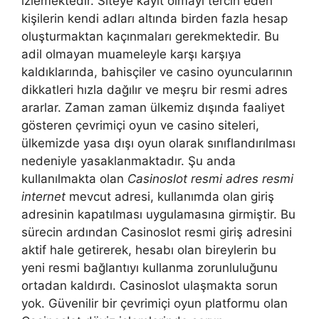
izlemektedir. Siteye kayıt olmayı tercih eden
kişilerin kendi adları altında birden fazla hesap
oluşturmaktan kaçınmaları gerekmektedir. Bu
adil olmayan muameleyle karşı karşıya
kaldıklarında, bahisçiler ve casino oyuncularının
dikkatleri hızla dağılır ve meşru bir resmi adres
ararlar. Zaman zaman ülkemiz dışında faaliyet
gösteren çevrimiçi oyun ve casino siteleri,
ülkemizde yasa dışı oyun olarak sınıflandırılması
nedeniyle yasaklanmaktadır. Şu anda
kullanılmakta olan
Casinoslot resmi adres resmi
internet
mevcut adresi, kullanımda olan giriş
adresinin kapatılması uygulamasına girmiştir. Bu
sürecin ardından Casinoslot resmi giriş adresini
aktif hale getirerek, hesabı olan bireylerin bu
yeni resmi bağlantıyı kullanma zorunluluğunu
ortadan kaldırdı. Casinoslot ulaşmakta sorun
yok. Güvenilir bir çevrimiçi oyun platformu olan