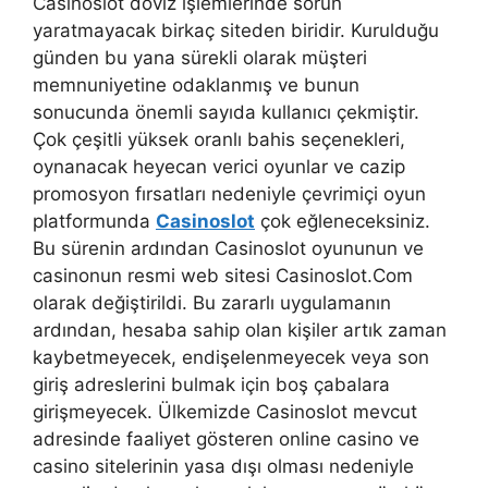
Casinoslot döviz işlemlerinde sorun
yaratmayacak birkaç siteden biridir. Kurulduğu
günden bu yana sürekli olarak müşteri
memnuniyetine odaklanmış ve bunun
sonucunda önemli sayıda kullanıcı çekmiştir.
Çok çeşitli yüksek oranlı bahis seçenekleri,
oynanacak heyecan verici oyunlar ve cazip
promosyon fırsatları nedeniyle çevrimiçi oyun
platformunda
Casinoslot
çok eğleneceksiniz.
Bu sürenin ardından Casinoslot oyununun ve
casinonun resmi web sitesi Casinoslot.Com
olarak değiştirildi. Bu zararlı uygulamanın
ardından, hesaba sahip olan kişiler artık zaman
kaybetmeyecek, endişelenmeyecek veya son
giriş adreslerini bulmak için boş çabalara
girişmeyecek. Ülkemizde Casinoslot mevcut
adresinde faaliyet gösteren online casino ve
casino sitelerinin yasa dışı olması nedeniyle