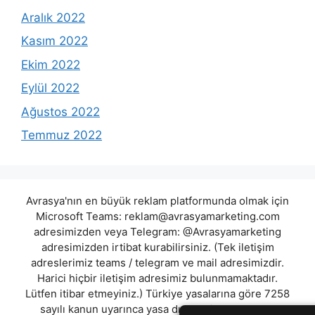
Aralık 2022
Kasım 2022
Ekim 2022
Eylül 2022
Ağustos 2022
Temmuz 2022
Avrasya'nın en büyük reklam platformunda olmak için
Microsoft Teams:
reklam@avrasyamarketing.com
adresimizden veya Telegram: @Avrasyamarketing
adresimizden irtibat kurabilirsiniz. (Tek iletişim
adreslerimiz teams / telegram ve mail adresimizdir.
Harici hiçbir iletişim adresimiz bulunmamaktadır.
Lütfen itibar etmeyiniz.) Türkiye yasalarına göre 7258
sayılı kanun uyarınca yasa dışı bahis oynamanın