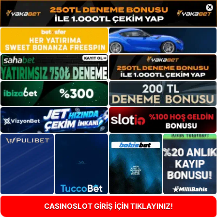
×
CASINOSLOT GİRİŞ İÇİN TIKLAYINIZ!