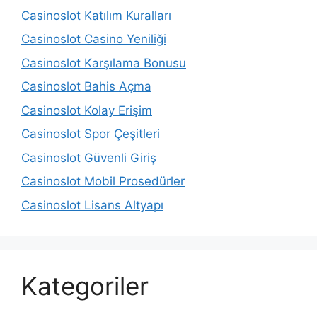
Casinoslot Katılım Kuralları
Casinoslot Casino Yeniliği
Casinoslot Karşılama Bonusu
Casinoslot Bahis Açma
Casinoslot Kolay Erişim
Casinoslot Spor Çeşitleri
Casinoslot Güvenli Giriş
Casinoslot Mobil Prosedürler
Casinoslot Lisans Altyapı
Kategoriler