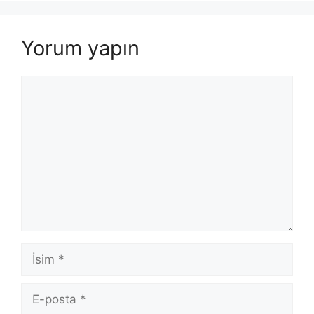
Yorum yapın
Yorum
İsim
E-
posta