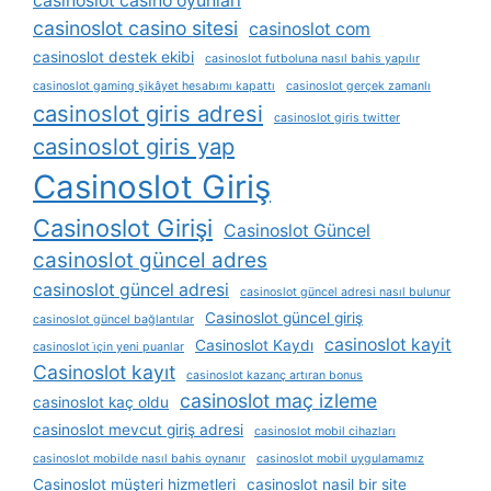
casinoslot casino oyunları
casinoslot casino sitesi
casinoslot com
casinoslot destek ekibi
casinoslot futboluna nasıl bahis yapılır
casinoslot gaming şikâyet hesabımı kapattı
casinoslot gerçek zamanlı
casinoslot giris adresi
casinoslot giris twitter
casinoslot giris yap
Casinoslot Giriş
Casinoslot Girişi
Casinoslot Güncel
casinoslot güncel adres
casinoslot güncel adresi
casinoslot güncel adresi nasıl bulunur
Casinoslot güncel giriş
casinoslot güncel bağlantılar
casinoslot kayit
Casinoslot Kaydı
casinoslot i̇çin yeni puanlar
Casinoslot kayıt
casinoslot kazanç artıran bonus
casinoslot maç izleme
casinoslot kaç oldu
casinoslot mevcut giriş adresi
casinoslot mobil cihazları
casinoslot mobilde nasıl bahis oynanır
casinoslot mobil uygulamamız
Casinoslot müşteri hizmetleri
casinoslot nasil bir site