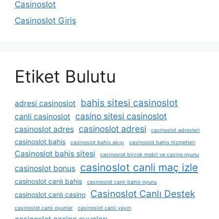
Casinoslot
Casinoslot Giriş
Etiket Bulutu
bahis sitesi casinoslot
adresi casinoslot
casino sitesi casinoslot
canli casinoslot
casinoslot adresi
casinoslot adres
casinoslot adresleri
casinoslot bahis
casinoslot bahis akışı
casinoslot bahis hizmetleri
Casinoslot bahis sitesi
casinoslot birçok mobil ve casino oyunu
casinoslot canli maç izle
casinoslot bonus
casinoslot canlı bahis
casinoslot canlı bahis oyunu
Casinoslot Canlı Destek
casinoslot canlı casino
casinoslot canlı oyunlar
casinoslot canlı yayın