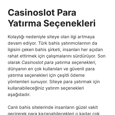
Casinoslot Para
Yatırma Seçenekleri
Kolaylığı nedeniyle siteye olan ilgi artmaya
devam ediyor. Türk bahis yatırımcılarının da
ilgisini çeken bahis şirketi, insanları her açıdan
rahat ettirmek için çalışmalarını sürdürüyor. Son
olarak
Casinoslot para yatırma seçenekleri
,
dünyanın en çok kullanılan ve güvenli para
yatırma seçenekleri için çeşitli ödeme
yöntemleri sunuyor. Siteye para yatırmak için
kullanabileceğiniz yatırım seçenekleri
aşağıdadır.
Canlı bahis sitelerinde insanların güzel vakit
geçirerek para kazanabilecekleri o kadar çok