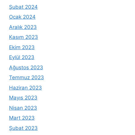
Şubat 2024
Ocak 2024
Aralık 2023
Kasım 2023
Ekim 2023
Eylül 2023
Ağustos 2023
Temmuz 2023
Haziran 2023
Mayıs 2023
Nisan 2023
Mart 2023
Şubat 2023