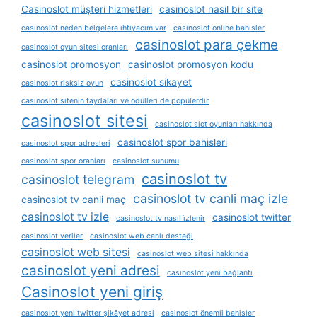
Casinoslot müşteri hizmetleri
casinoslot nasil bir site
casinoslot neden belgelere i̇htiyacım var
casinoslot online bahisler
casinoslot para çekme
casinoslot oyun sitesi oranları
casinoslot promosyon
casinoslot promosyon kodu
casinoslot sikayet
casinoslot risksiz oyun
casinoslot sitenin faydaları ve ödülleri de popülerdir
casinoslot sitesi
casinoslot slot oyunları hakkında
casinoslot spor bahisleri
casinoslot spor adresleri
casinoslot spor oranları
casinoslot sunumu
casinoslot tv
casinoslot telegram
casinoslot tv canli maç izle
casinoslot tv canli maç
casinoslot tv izle
casinoslot twitter
casinoslot tv nasıl i̇zlenir
casinoslot veriler
casinoslot web canlı desteği
casinoslot web sitesi
casinoslot web sitesi hakkında
casinoslot yeni adresi
casinoslot yeni bağlantı
Casinoslot yeni giriş
casinoslot yeni twitter şikâyet adresi
casinoslot önemli bahisler