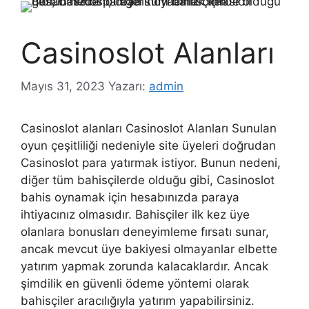
Casinoslot Alanları
Mayıs 31, 2023
Yazarı:
admin
Casinoslot alanları Casinoslot Alanları Sunulan
oyun çeşitliliği nedeniyle site üyeleri doğrudan
Casinoslot para yatırmak istiyor. Bunun nedeni,
diğer tüm bahisçilerde olduğu gibi, Casinoslot
bahis oynamak için hesabınızda paraya
ihtiyacınız olmasıdır. Bahisçiler ilk kez üye
olanlara bonusları deneyimleme fırsatı sunar,
ancak mevcut üye bakiyesi olmayanlar elbette
yatırım yapmak zorunda kalacaklardır. Ancak
şimdilik en güvenli ödeme yöntemi olarak
bahisçiler aracılığıyla yatırım yapabilirsiniz.