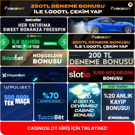
×
CASINOSLOT GİRİŞ İÇİN TIKLAYINIZ!