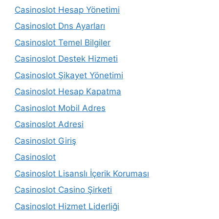
Casinoslot Hesap Yönetimi
Casinoslot Dns Ayarları
Casinoslot Temel Bilgiler
Casinoslot Destek Hizmeti
Casinoslot Şikayet Yönetimi
Casinoslot Hesap Kapatma
Casinoslot Mobil Adres
Casinoslot Adresi
Casinoslot Giriş
Casinoslot
Casinoslot Lisanslı İçerik Koruması
Casinoslot Casino Şirketi
Casinoslot Hizmet Liderliği