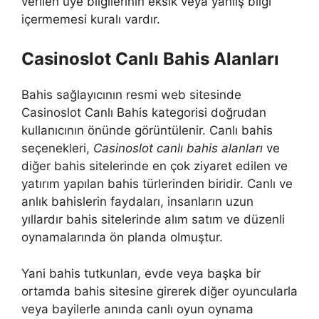
verilen üye bilgilerinin eksik veya yanlış bilgi
içermemesi kuralı vardır.
Casinoslot Canlı Bahis Alanları
Bahis sağlayıcının resmi web sitesinde
Casinoslot Canlı Bahis kategorisi doğrudan
kullanıcının önünde görüntülenir. Canlı bahis
seçenekleri,
Casinoslot canlı bahis alanları
ve
diğer bahis sitelerinde en çok ziyaret edilen ve
yatırım yapılan bahis türlerinden biridir. Canlı ve
anlık bahislerin faydaları, insanların uzun
yıllardır bahis sitelerinde alım satım ve düzenli
oynamalarında ön planda olmuştur.
Yani bahis tutkunları, evde veya başka bir
ortamda bahis sitesine girerek diğer oyuncularla
veya bayilerle anında canlı oyun oynama