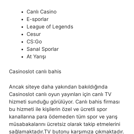
Canlı Casino
E-sporlar
League of Legends
Cesur
CS:Go
Sanal Sporlar
At Yarışı
Casinoslot canlı bahis
Ancak siteye daha yakından bakıldığında
Casinoslot canlı oyun yayınları için canlı TV
hizmeti sunduğu görülüyor. Canlı bahis firması
bu hizmeti ile kişilerin özel ve ücretli spor
kanallarına para ödemeden tüm spor ve yarış
müsabakalarını ücretsiz olarak takip etmelerini
sağlamaktadır.TV butonu karşımıza çıkmaktadır.