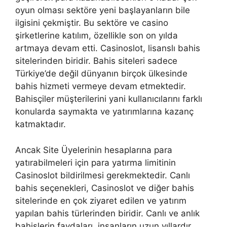
oyun olması sektöre yeni başlayanların bile
ilgisini çekmiştir. Bu sektöre ve casino
şirketlerine katılım, özellikle son on yılda
artmaya devam etti. Casinoslot, lisanslı bahis
sitelerinden biridir. Bahis siteleri sadece
Türkiye’de değil dünyanın birçok ülkesinde
bahis hizmeti vermeye devam etmektedir.
Bahisçiler müşterilerini yani kullanıcılarını farklı
konularda saymakta ve yatırımlarına kazanç
katmaktadır.
Ancak Site Üyelerinin hesaplarına para
yatırabilmeleri için para yatırma limitinin
Casinoslot bildirilmesi gerekmektedir. Canlı
bahis seçenekleri, Casinoslot ve diğer bahis
sitelerinde en çok ziyaret edilen ve yatırım
yapılan bahis türlerinden biridir. Canlı ve anlık
bahislerin faydaları, insanların uzun yıllardır