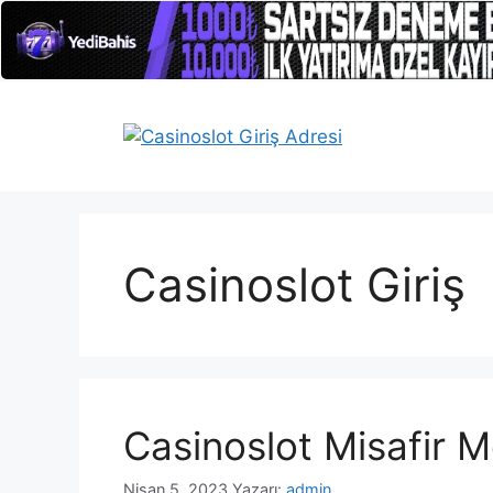
İçeriğe
atla
Casinoslot Giriş
Casinoslot Misafir 
Nisan 5, 2023
Yazarı:
admin