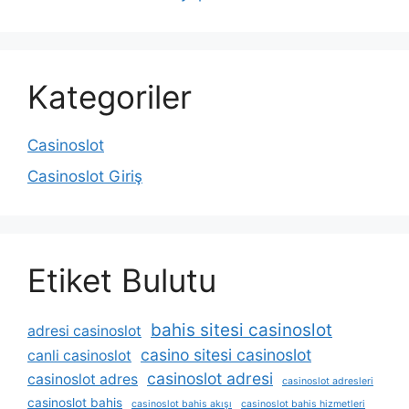
Kategoriler
Casinoslot
Casinoslot Giriş
Etiket Bulutu
bahis sitesi casinoslot
adresi casinoslot
casino sitesi casinoslot
canli casinoslot
casinoslot adresi
casinoslot adres
casinoslot adresleri
casinoslot bahis
casinoslot bahis akışı
casinoslot bahis hizmetleri