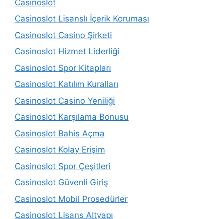
Casinoslot
Casinoslot Lisanslı İçerik Koruması
Casinoslot Casino Şirketi
Casinoslot Hizmet Liderliği
Casinoslot Spor Kitapları
Casinoslot Katılım Kuralları
Casinoslot Casino Yeniliği
Casinoslot Karşılama Bonusu
Casinoslot Bahis Açma
Casinoslot Kolay Erişim
Casinoslot Spor Çeşitleri
Casinoslot Güvenli Giriş
Casinoslot Mobil Prosedürler
Casinoslot Lisans Altyapı