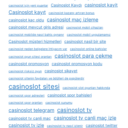
casinoslot kayit
Casinoslot Kaydı
casinoslot i̇çin yeni puanlar
Casinoslot kayıt
casinoslot kazanç artıran bonus
casinoslot maç izleme
casinoslot kaç oldu
casinoslot mevcut giriş adresi
casinoslot mobil cihazları
casinoslot mobilde nasıl bahis oynanır
casinoslot mobil uygulamamız
Casinoslot müşteri hizmetleri
casinoslot nasil bir site
casinoslot neden belgelere i̇htiyacım var
casinoslot online bahisler
casinoslot para çekme
casinoslot oyun sitesi oranları
casinoslot promosyon
casinoslot promosyon kodu
casinoslot sikayet
casinoslot risksiz oyun
casinoslot sitenin faydaları ve ödülleri de popülerdir
casinoslot sitesi
casinoslot slot oyunları hakkında
casinoslot spor bahisleri
casinoslot spor adresleri
casinoslot spor oranları
casinoslot sunumu
casinoslot tv
casinoslot telegram
casinoslot tv canli maç izle
casinoslot tv canli maç
casinoslot tv izle
casinoslot twitter
casinoslot tv nasıl i̇zlenir