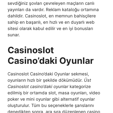
sevdiğiniz şovları çevreleyen maçların canlı
yayınları da vardır. Reklam kataloğu ortamına
dahildir. Casinoslot, en memnun bahisçilere
sahip en başarılı, en hızlı ve en duyarlı web
sitesi olarak kabul edilir ve en iyi bonusları
sunar.
Casinoslot
Casino’daki Oyunlar
Casinoslot Casino’daki Oyunlar sekmesi,
oyunların hızlı bir şekilde dökümüdür.
Üst
Casinoslot casino’daki oyunlar
kategorize
edilmiş bir ortamda slot, masa oyunları, video
poker ve mini oyunlar gibi alternatif oyunlar
oluşturulur. Tüm bu seçeneklerle şanslarını
denedikten sonra, ara sıra düzenlenen casino