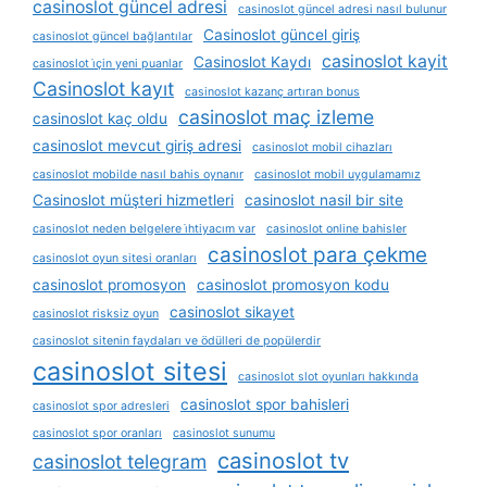
casinoslot güncel adresi
casinoslot güncel adresi nasıl bulunur
Casinoslot güncel giriş
casinoslot güncel bağlantılar
casinoslot kayit
Casinoslot Kaydı
casinoslot i̇çin yeni puanlar
Casinoslot kayıt
casinoslot kazanç artıran bonus
casinoslot maç izleme
casinoslot kaç oldu
casinoslot mevcut giriş adresi
casinoslot mobil cihazları
casinoslot mobilde nasıl bahis oynanır
casinoslot mobil uygulamamız
Casinoslot müşteri hizmetleri
casinoslot nasil bir site
casinoslot neden belgelere i̇htiyacım var
casinoslot online bahisler
casinoslot para çekme
casinoslot oyun sitesi oranları
casinoslot promosyon
casinoslot promosyon kodu
casinoslot sikayet
casinoslot risksiz oyun
casinoslot sitenin faydaları ve ödülleri de popülerdir
casinoslot sitesi
casinoslot slot oyunları hakkında
casinoslot spor bahisleri
casinoslot spor adresleri
casinoslot spor oranları
casinoslot sunumu
casinoslot tv
casinoslot telegram