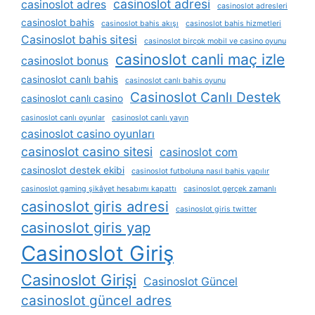
casinoslot adresi
casinoslot adres
casinoslot adresleri
casinoslot bahis
casinoslot bahis akışı
casinoslot bahis hizmetleri
Casinoslot bahis sitesi
casinoslot birçok mobil ve casino oyunu
casinoslot canli maç izle
casinoslot bonus
casinoslot canlı bahis
casinoslot canlı bahis oyunu
Casinoslot Canlı Destek
casinoslot canlı casino
casinoslot canlı oyunlar
casinoslot canlı yayın
casinoslot casino oyunları
casinoslot casino sitesi
casinoslot com
casinoslot destek ekibi
casinoslot futboluna nasıl bahis yapılır
casinoslot gaming şikâyet hesabımı kapattı
casinoslot gerçek zamanlı
casinoslot giris adresi
casinoslot giris twitter
casinoslot giris yap
Casinoslot Giriş
Casinoslot Girişi
Casinoslot Güncel
casinoslot güncel adres