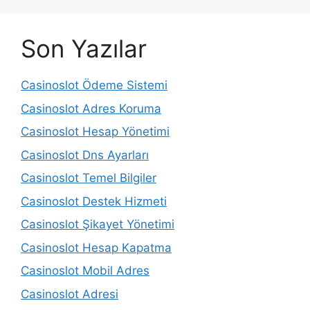
Son Yazılar
Casinoslot Ödeme Sistemi
Casinoslot Adres Koruma
Casinoslot Hesap Yönetimi
Casinoslot Dns Ayarları
Casinoslot Temel Bilgiler
Casinoslot Destek Hizmeti
Casinoslot Şikayet Yönetimi
Casinoslot Hesap Kapatma
Casinoslot Mobil Adres
Casinoslot Adresi