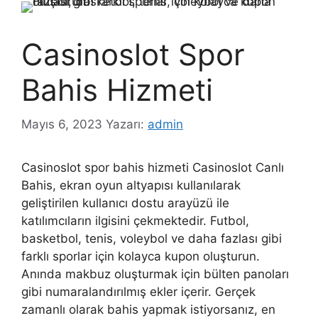
Casinoslot Spor
Bahis Hizmeti
Mayıs 6, 2023
Yazarı:
admin
Casinoslot spor bahis hizmeti Casinoslot Canlı
Bahis, ekran oyun altyapısı kullanılarak
geliştirilen kullanıcı dostu arayüzü ile
katılımcıların ilgisini çekmektedir. Futbol, ​​
basketbol, ​​tenis, voleybol ve daha fazlası gibi
farklı sporlar için kolayca kupon oluşturun.
Anında makbuz oluşturmak için bülten panoları
gibi numaralandırılmış ekler içerir. Gerçek
zamanlı olarak bahis yapmak istiyorsanız, en