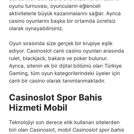
oyunu turnuvası, oyuncuların eğlenceli
aktivitelerle büyük kazanmalarını sağlar. Ayrıca
casino oyunlarını başka bir ortamda ücretsiz
olarak oynayabilirsiniz.
Oyun sırasında size gerçek bir krupiye eşlik
ediyor. Casinoslot canlı casino oyunları arasında
rulet, blackjack, bakara ve poker bulunur.
Ayrıca, sitenin ek bir dijital bölümü olan Türkiye
Gaming, tüm oyun kategorilerindeki üyeler için
canlı bir casino olarak tanımlanmaktadır.
Casinoslot Spor Bahis
Hizmeti Mobil
Teknolojiyi son derece etik kullanan sitelerden
biri olan Casinoslot, mobil
Casinoslot spor bahis