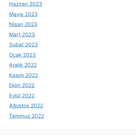
Haziran 2023
Mayıs 2023
Nisan 2023
Mart 2023
Şubat 2023
Ocak 2023
Aralık 2022
Kasım 2022
Ekim 2022
Eylül 2022
Ağustos 2022
Temmuz 2022