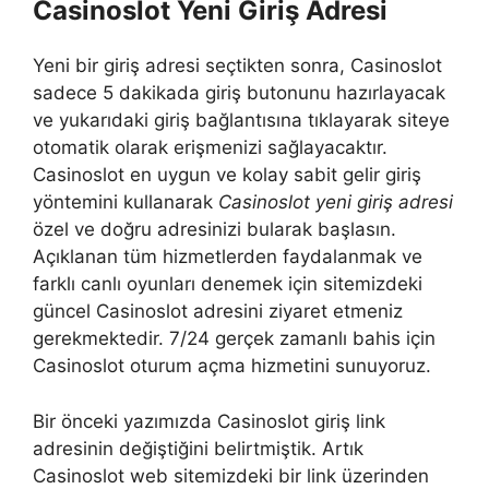
Casinoslot Yeni Giriş Adresi
Yeni bir giriş adresi seçtikten sonra, Casinoslot
sadece 5 dakikada giriş butonunu hazırlayacak
ve yukarıdaki giriş bağlantısına tıklayarak siteye
otomatik olarak erişmenizi sağlayacaktır.
Casinoslot en uygun ve kolay sabit gelir giriş
yöntemini kullanarak
Casinoslot yeni giriş adresi
özel ve doğru adresinizi bularak başlasın.
Açıklanan tüm hizmetlerden faydalanmak ve
farklı canlı oyunları denemek için sitemizdeki
güncel Casinoslot adresini ziyaret etmeniz
gerekmektedir. 7/24 gerçek zamanlı bahis için
Casinoslot oturum açma hizmetini sunuyoruz.
Bir önceki yazımızda Casinoslot giriş link
adresinin değiştiğini belirtmiştik. Artık
Casinoslot web sitemizdeki bir link üzerinden