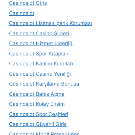
Casinoslot Giriş
Casinoslot
Casinoslot Lisanslı İçerik Koruması
Casinoslot Casino Şirketi
Casinoslot Hizmet Liderliği
Casinoslot Spor Kitapları
Casinoslot Katılım Kuralları
Casinoslot Casino Yeniliği
Casinoslot Karşılama Bonusu
Casinoslot Bahis Açma
Casinoslot Kolay Erişim
Casinoslot Spor Çeşitleri
Casinoslot Güvenli Giriş
Casinoslot Mobil Prosedürler