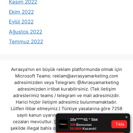
Kasım 2022
Ekim 2022
Eylül 2022
Ağustos 2022
Temmuz 2022
Avrasya'nın en büyük reklam platformunda olmak için
Microsoft Teams:
reklam@avrasyamarketing.com
adresimizden veya Telegram: @Avrasyamarketing
adresimizden irtibat kurabilirsiniz. (Tek iletişim
adreslerimiz teams / telegram ve mail adresimizdir.
Harici hiçbir iletişim adresimiz bulunmamaktadır.
Lütfen itibar etmeyiniz.) Türkiye yasalarına göre 7258
sayılı kanun uyarınca yasa dışı bahis oynamanın
cezaları mevcuttur. Şu an bulunduğunuz site hiç bir
şekilde illegal bahis oyunları oynatmıyor ve oynamaya