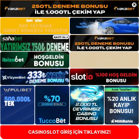
×
CASINOSLOT GİRİŞ İÇİN TIKLAYINIZ!