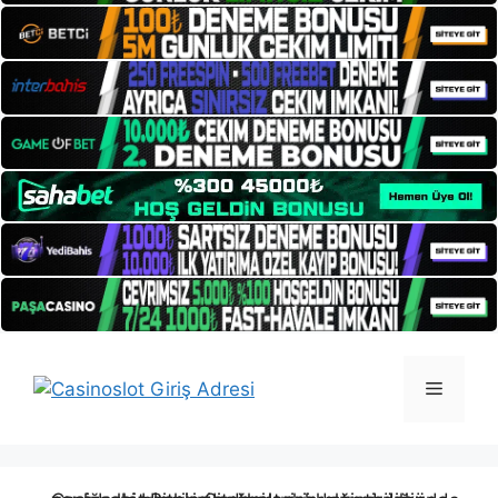
İçeriğe
atla
Menü