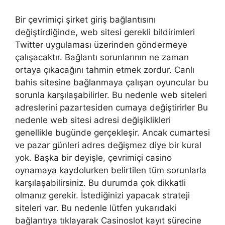
Bir çevrimiçi şirket giriş bağlantısını
değiştirdiğinde, web sitesi gerekli bildirimleri
Twitter uygulaması üzerinden göndermeye
çalışacaktır. Bağlantı sorunlarının ne zaman
ortaya çıkacağını tahmin etmek zordur. Canlı
bahis sitesine bağlanmaya çalışan oyuncular bu
sorunla karşılaşabilirler. Bu nedenle web siteleri
adreslerini pazartesiden cumaya değiştirirler Bu
nedenle web sitesi adresi değişiklikleri
genellikle bugünde gerçekleşir. Ancak cumartesi
ve pazar günleri adres değişmez diye bir kural
yok. Başka bir deyişle, çevrimiçi casino
oynamaya kaydolurken belirtilen tüm sorunlarla
karşılaşabilirsiniz. Bu durumda çok dikkatli
olmanız gerekir. İstediğinizi yapacak strateji
siteleri var. Bu nedenle lütfen yukarıdaki
bağlantıya tıklayarak Casinoslot kayıt sürecine