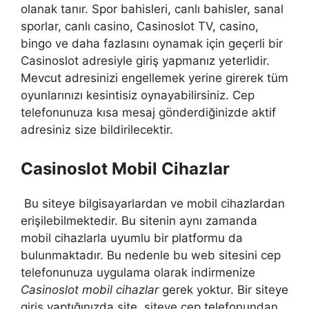
olanak tanır. Spor bahisleri, canlı bahisler, sanal
sporlar, canlı casino, Casinoslot TV, casino,
bingo ve daha fazlasını oynamak için geçerli bir
Casinoslot adresiyle giriş yapmanız yeterlidir.
Mevcut adresinizi engellemek yerine girerek tüm
oyunlarınızı kesintisiz oynayabilirsiniz. Cep
telefonunuza kısa mesaj gönderdiğinizde aktif
adresiniz size bildirilecektir.
Casinoslot Mobil Cihazlar
Bu siteye bilgisayarlardan ve mobil cihazlardan
erişilebilmektedir. Bu sitenin aynı zamanda
mobil cihazlarla uyumlu bir platformu da
bulunmaktadır. Bu nedenle bu web sitesini cep
telefonunuza uygulama olarak indirmenize
Casinoslot mobil cihazlar
gerek yoktur. Bir siteye
giriş yaptığınızda site, siteye cep telefonundan