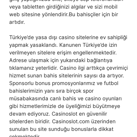
veya tabletten girdiğinizi algılar ve sizi mobil
web sitesine yönlendirir.Bu bahisçiler için bir
artıdır.
Türkiye’de yasa dışı casino sitelerine ev sahipliği
yapmak yasaklandı. Kanunen Türkiye’de izin
verilmeyen sitelere erişim engellenmektedir.
Adrese ulaşmak için yukarıdaki bağlantıya
tıklamanız yeterlidir. Casino ilgi arttıkça çevrimiçi
hizmet sunan bahis sitelerinin sayısı da artıyor.
Sponsorlu bonus promosyonlarımız ve futbol
bahislerimizin yanı sıra birçok spor
müsabakasında canlı bahis ve casino oyunları
gibi hizmetlerimizle de üyeliğimizi büyütmeye
devam ediyoruz. Casinoslot en güvenilir
sitelerden biridir. Casinoslot.com üzerinden
sunulan bu site sunduğu bonuslarla dikkat
çekmektedir.