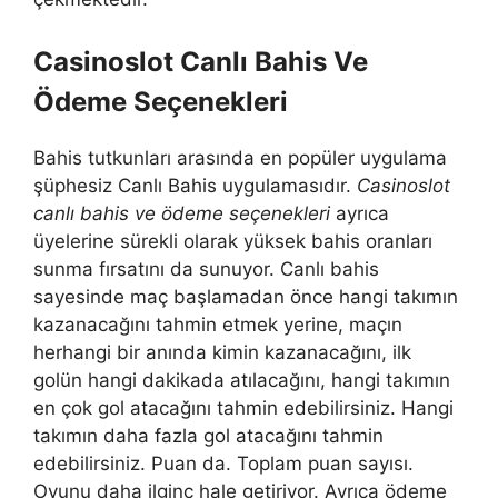
Casinoslot Canlı Bahis Ve
Ödeme Seçenekleri
Bahis tutkunları arasında en popüler uygulama
şüphesiz Canlı Bahis uygulamasıdır.
Casinoslot
canlı bahis ve ödeme seçenekleri
ayrıca
üyelerine sürekli olarak yüksek bahis oranları
sunma fırsatını da sunuyor. Canlı bahis
sayesinde maç başlamadan önce hangi takımın
kazanacağını tahmin etmek yerine, maçın
herhangi bir anında kimin kazanacağını, ilk
golün hangi dakikada atılacağını, hangi takımın
en çok gol atacağını tahmin edebilirsiniz. Hangi
takımın daha fazla gol atacağını tahmin
edebilirsiniz. Puan da. Toplam puan sayısı.
Oyunu daha ilginç hale getiriyor. Ayrıca ödeme