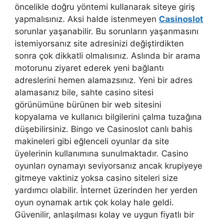
öncelikle doğru yöntemi kullanarak siteye giriş
yapmalısınız. Aksi halde istenmeyen
Casinoslot
sorunlar yaşanabilir. Bu sorunların yaşanmasını
istemiyorsanız site adresinizi değiştirdikten
sonra çok dikkatli olmalısınız. Aslında bir arama
motorunu ziyaret ederek yeni bağlantı
adreslerini hemen alamazsınız. Yeni bir adres
alamasanız bile, sahte casino sitesi
görünümüne bürünen bir web sitesini
kopyalama ve kullanıcı bilgilerini çalma tuzağına
düşebilirsiniz. Bingo ve Casinoslot canlı bahis
makineleri gibi eğlenceli oyunlar da site
üyelerinin kullanımına sunulmaktadır. Casino
oyunları oynamayı seviyorsanız ancak krupiyeye
gitmeye vaktiniz yoksa casino siteleri size
yardımcı olabilir. İnternet üzerinden her yerden
oyun oynamak artık çok kolay hale geldi.
Güvenilir, anlaşılması kolay ve uygun fiyatlı bir