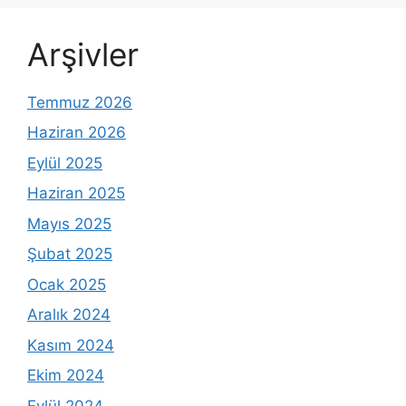
Arşivler
Temmuz 2026
Haziran 2026
Eylül 2025
Haziran 2025
Mayıs 2025
Şubat 2025
Ocak 2025
Aralık 2024
Kasım 2024
Ekim 2024
Eylül 2024