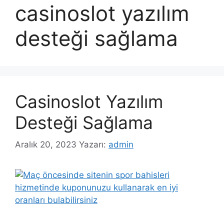
casinoslot yazılım
desteği sağlama
Casinoslot Yazılım
Desteği Sağlama
Aralık 20, 2023
Yazarı:
admin