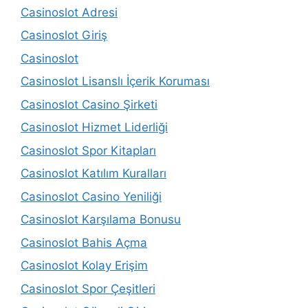
Casinoslot Adresi
Casinoslot Giriş
Casinoslot
Casinoslot Lisanslı İçerik Koruması
Casinoslot Casino Şirketi
Casinoslot Hizmet Liderliği
Casinoslot Spor Kitapları
Casinoslot Katılım Kuralları
Casinoslot Casino Yeniliği
Casinoslot Karşılama Bonusu
Casinoslot Bahis Açma
Casinoslot Kolay Erişim
Casinoslot Spor Çeşitleri