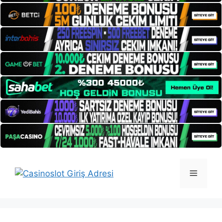
İçeriğe
atla
Menü