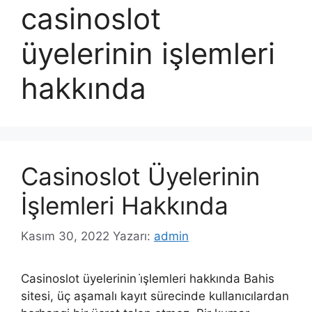
casinoslot
üyelerinin işlemleri
hakkında
Casinoslot Üyelerinin
İşlemleri Hakkında
Kasım 30, 2022
Yazarı:
admin
Casinoslot üyelerinin i̇şlemleri hakkında Bahis
sitesi, üç aşamalı kayıt sürecinde kullanıcılardan