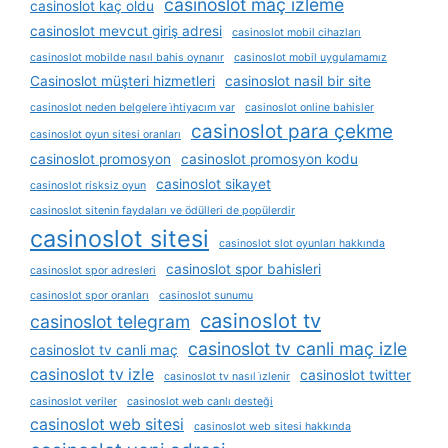
casinoslot maç izleme
casinoslot kaç oldu
casinoslot mevcut giriş adresi
casinoslot mobil cihazları
casinoslot mobilde nasıl bahis oynanır
casinoslot mobil uygulamamız
Casinoslot müşteri hizmetleri
casinoslot nasil bir site
casinoslot neden belgelere i̇htiyacım var
casinoslot online bahisler
casinoslot para çekme
casinoslot oyun sitesi oranları
casinoslot promosyon
casinoslot promosyon kodu
casinoslot sikayet
casinoslot risksiz oyun
casinoslot sitenin faydaları ve ödülleri de popülerdir
casinoslot sitesi
casinoslot slot oyunları hakkında
casinoslot spor bahisleri
casinoslot spor adresleri
casinoslot spor oranları
casinoslot sunumu
casinoslot tv
casinoslot telegram
casinoslot tv canli maç izle
casinoslot tv canli maç
casinoslot tv izle
casinoslot twitter
casinoslot tv nasıl i̇zlenir
casinoslot veriler
casinoslot web canlı desteği
casinoslot web sitesi
casinoslot web sitesi hakkında