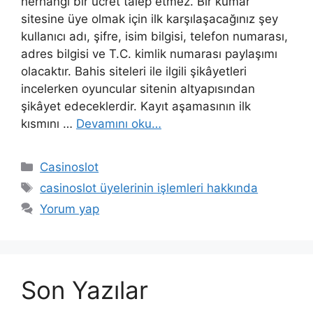
herhangi bir ücret talep etmez. Bir kumar
sitesine üye olmak için ilk karşılaşacağınız şey
kullanıcı adı, şifre, isim bilgisi, telefon numarası,
adres bilgisi ve T.C. kimlik numarası paylaşımı
olacaktır. Bahis siteleri ile ilgili şikâyetleri
incelerken oyuncular sitenin altyapısından
şikâyet edeceklerdir. Kayıt aşamasının ilk
kısmını …
Devamını oku…
Kategoriler
Casinoslot
Etiketler
casinoslot üyelerinin işlemleri hakkında
Yorum yap
Son Yazılar