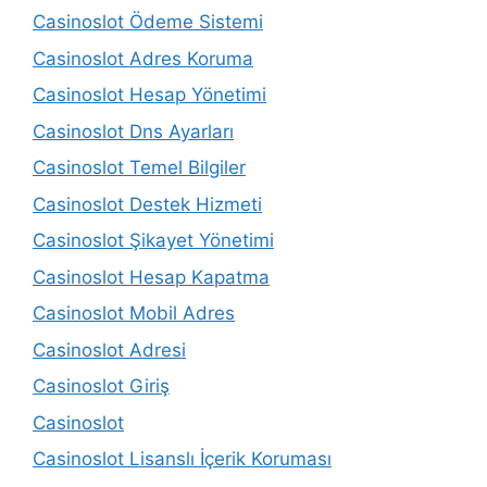
Casinoslot Ödeme Sistemi
Casinoslot Adres Koruma
Casinoslot Hesap Yönetimi
Casinoslot Dns Ayarları
Casinoslot Temel Bilgiler
Casinoslot Destek Hizmeti
Casinoslot Şikayet Yönetimi
Casinoslot Hesap Kapatma
Casinoslot Mobil Adres
Casinoslot Adresi
Casinoslot Giriş
Casinoslot
Casinoslot Lisanslı İçerik Koruması