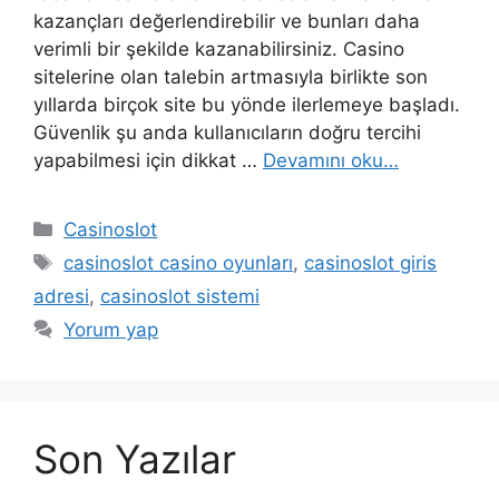
kazançları değerlendirebilir ve bunları daha
verimli bir şekilde kazanabilirsiniz. Casino
sitelerine olan talebin artmasıyla birlikte son
yıllarda birçok site bu yönde ilerlemeye başladı.
Güvenlik şu anda kullanıcıların doğru tercihi
yapabilmesi için dikkat …
Devamını oku…
Kategoriler
Casinoslot
Etiketler
casinoslot casino oyunları
,
casinoslot giris
adresi
,
casinoslot sistemi
Yorum yap
Son Yazılar