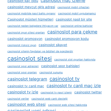
casinoslot maç izleme
casinoslot kaç oldu
casinoslot mevcut giriş adresi
casinoslot mobil cihazları
casinoslot mobilde nasıl bahis oynanır
casinoslot mobil uygulamamız
Casinoslot müşteri hizmetleri
casinoslot nasil bir site
casinoslot neden belgelere i̇htiyacım var
casinoslot online bahisler
casinoslot para çekme
casinoslot oyun sitesi oranları
casinoslot promosyon
casinoslot promosyon kodu
casinoslot sikayet
casinoslot risksiz oyun
casinoslot sitenin faydaları ve ödülleri de popülerdir
casinoslot sitesi
casinoslot slot oyunları hakkında
casinoslot spor bahisleri
casinoslot spor adresleri
casinoslot spor oranları
casinoslot sunumu
casinoslot tv
casinoslot telegram
casinoslot tv canli maç izle
casinoslot tv canli maç
casinoslot tv izle
casinoslot twitter
casinoslot tv nasıl i̇zlenir
casinoslot veriler
casinoslot web canlı desteği
casinoslot web sitesi
casinoslot web sitesi hakkında
casinoslot yeni adresi