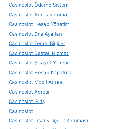
Casinoslot Ödeme Sistemi
Casinoslot Adres Koruma
Casinoslot Hesap Yönetimi
Casinoslot Dns Ayarları
Casinoslot Temel Bilgiler
Casinoslot Destek Hizmeti
Casinoslot Şikayet Yönetimi
Casinoslot Hesap Kapatma
Casinoslot Mobil Adres
Casinoslot Adresi
Casinoslot Giriş
Casinoslot
Casinoslot Lisanslı İçerik Koruması