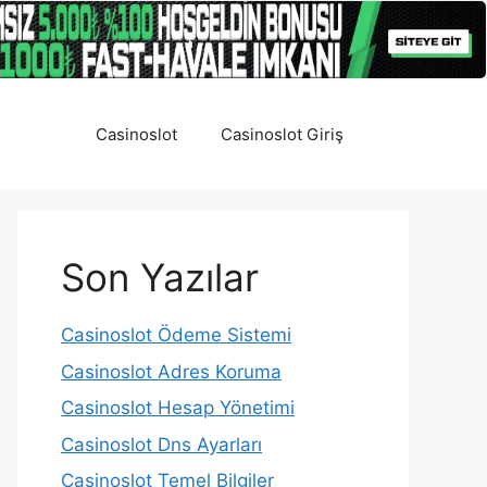
Casinoslot
Casinoslot Giriş
Son Yazılar
Casinoslot Ödeme Sistemi
Casinoslot Adres Koruma
Casinoslot Hesap Yönetimi
Casinoslot Dns Ayarları
Casinoslot Temel Bilgiler