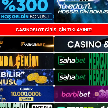
CASINOSLOT GİRİŞ İÇİN TIKLAYINIZ!