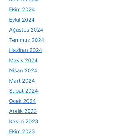
Ekim 2024
Eylül 2024
Ağustos 2024
Temmuz 2024
Haziran 2024
Mayıs 2024
Nisan 2024
Mart 2024
Şubat 2024
Ocak 2024
Aralık 2023
Kasım 2023
Ekim 2023