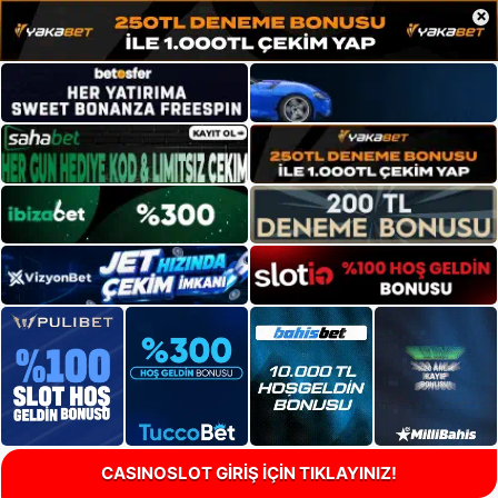
×
CASINOSLOT GİRİŞ İÇİN TIKLAYINIZ!