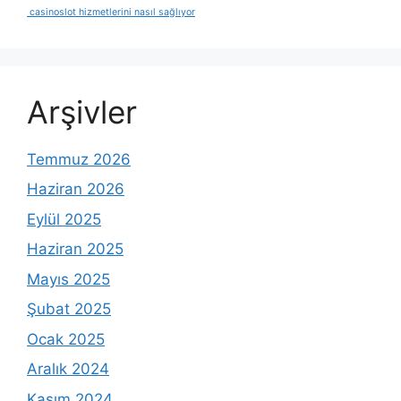
casinoslot hizmetlerini nasıl sağlıyor
Arşivler
Temmuz 2026
Haziran 2026
Eylül 2025
Haziran 2025
Mayıs 2025
Şubat 2025
Ocak 2025
Aralık 2024
Kasım 2024