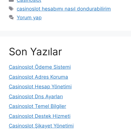
Casinoslot
Etiketler
casinoslot hesabımı nasıl dondurabilirim
Yorum yap
Son Yazılar
Casinoslot Ödeme Sistemi
Casinoslot Adres Koruma
Casinoslot Hesap Yönetimi
Casinoslot Dns Ayarları
Casinoslot Temel Bilgiler
Casinoslot Destek Hizmeti
Casinoslot Şikayet Yönetimi