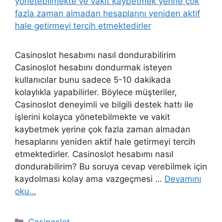
Casinoslot hesabımı nasıl dondurabilirim
Casinoslot hesabını dondurmak isteyen
kullanıcılar bunu sadece 5-10 dakikada
kolaylıkla yapabilirler. Böylece müşteriler,
Casinoslot deneyimli ve bilgili destek hattı ile
işlerini kolayca yönetebilmekte ve vakit
kaybetmek yerine çok fazla zaman almadan
hesaplarını yeniden aktif hale getirmeyi tercih
etmektedirler. Casinoslot hesabımı nasıl
dondurabilirim? Bu soruya cevap verebilmek için
kaydolması kolay ama vazgeçmesi …
Devamını
oku…
Kategoriler