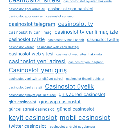
casinoslot slot oyunları hakkında
casinoslot spor bahisleri
casinoslot spor adresleri
casinoslot spor oranları
casinoslot sunumu
casinoslot tv
casinoslot telegram
casinoslot tv canli maç izle
casinoslot tv canli maç
casinoslot tv izle
casinoslot twitter
casinoslot tv nasıl i̇zlenir
casinoslot veriler
casinoslot web canlı desteği
casinoslot web sitesi
casinoslot web sitesi hakkında
casinoslot yeni adresi
casinoslot yeni bağlantı
Casinoslot yeni giriş
casinoslot yeni twitter şikâyet adresi
casinoslot önemli bahisler
Casinoslot üyelik
casinoslot özel strateji
giris adresi casinoslot
casinoslot şikayet çözüm süreci
giris yap casinoslot
giris casinoslot
güncel casinoslot
güncel adresi casinoslot
kayit casinoslot
mobil casinoslot
twitter casinoslot
casinoslot android uygulaması