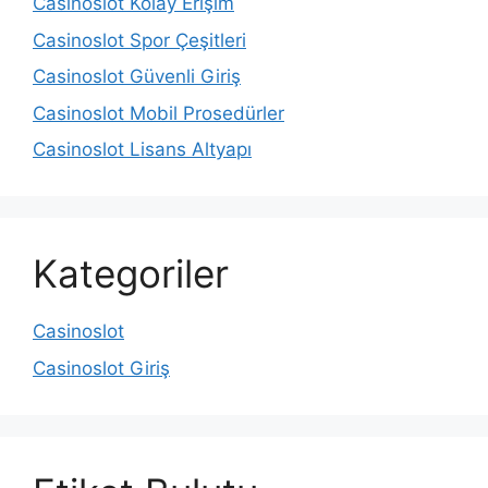
Casinoslot Kolay Erişim
Casinoslot Spor Çeşitleri
Casinoslot Güvenli Giriş
Casinoslot Mobil Prosedürler
Casinoslot Lisans Altyapı
Kategoriler
Casinoslot
Casinoslot Giriş