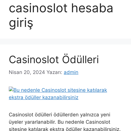
casinoslot hesaba
giriş
Casinoslot Ödülleri
Nisan 20, 2024
Yazarı:
admin
Casinoslot ödülleri ödüllerden yalnızca yeni
üyeler yararlanabilir. Bu nedenle Casinoslot
sitesine katılarak ekstra ödüller kazanabilirsiniz.