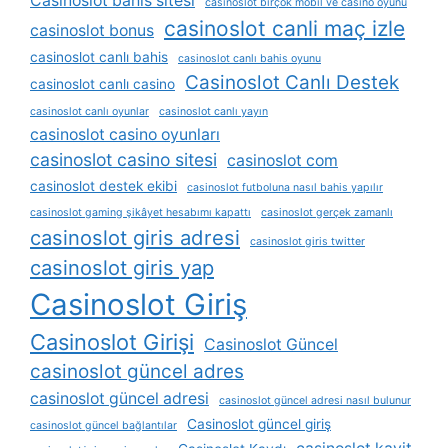
Casinoslot bahis sitesi
casinoslot birçok mobil ve casino oyunu
casinoslot canli maç izle
casinoslot bonus
casinoslot canlı bahis
casinoslot canlı bahis oyunu
Casinoslot Canlı Destek
casinoslot canlı casino
casinoslot canlı oyunlar
casinoslot canlı yayın
casinoslot casino oyunları
casinoslot casino sitesi
casinoslot com
casinoslot destek ekibi
casinoslot futboluna nasıl bahis yapılır
casinoslot gaming şikâyet hesabımı kapattı
casinoslot gerçek zamanlı
casinoslot giris adresi
casinoslot giris twitter
casinoslot giris yap
Casinoslot Giriş
Casinoslot Girişi
Casinoslot Güncel
casinoslot güncel adres
casinoslot güncel adresi
casinoslot güncel adresi nasıl bulunur
Casinoslot güncel giriş
casinoslot güncel bağlantılar