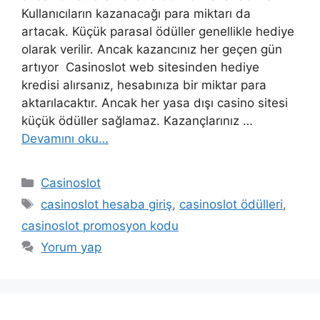
Kullanıcıların kazanacağı para miktarı da
artacak. Küçük parasal ödüller genellikle hediye
olarak verilir. Ancak kazancınız her geçen gün
artıyor Casinoslot web sitesinden hediye
kredisi alırsanız, hesabınıza bir miktar para
aktarılacaktır. Ancak her yasa dışı casino sitesi
küçük ödüller sağlamaz. Kazançlarınız …
Devamını oku…
Kategoriler
Casinoslot
Etiketler
casinoslot hesaba giriş
,
casinoslot ödülleri
,
casinoslot promosyon kodu
Yorum yap