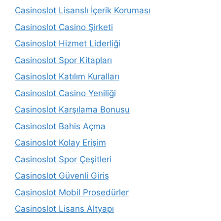
Casinoslot Lisanslı İçerik Koruması
Casinoslot Casino Şirketi
Casinoslot Hizmet Liderliği
Casinoslot Spor Kitapları
Casinoslot Katılım Kuralları
Casinoslot Casino Yeniliği
Casinoslot Karşılama Bonusu
Casinoslot Bahis Açma
Casinoslot Kolay Erişim
Casinoslot Spor Çeşitleri
Casinoslot Güvenli Giriş
Casinoslot Mobil Prosedürler
Casinoslot Lisans Altyapı