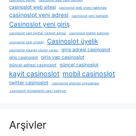
casinoslot veriler
casinoslot web canlı desteği
casinoslot web sitesi
casinoslot web sitesi hakkında
casinoslot yeni adresi
casinoslot yeni bağlantı
Casinoslot yeni giriş
casinoslot yeni twitter şikâyet adresi
casinoslot önemli bahisler
Casinoslot üyelik
casinoslot özel strateji
giris adresi casinoslot
casinoslot şikayet çözüm süreci
giris yap casinoslot
giris casinoslot
güncel casinoslot
güncel adresi casinoslot
kayit casinoslot
mobil casinoslot
twitter casinoslot
casinoslot android uygulaması
casinoslot hizmetlerini nasıl sağlıyor
Arşivler