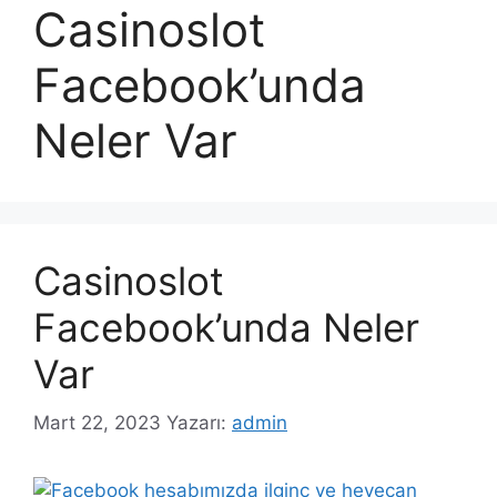
Casinoslot
Facebook’unda
Neler Var
Casinoslot
Facebook’unda Neler
Var
Mart 22, 2023
Yazarı:
admin