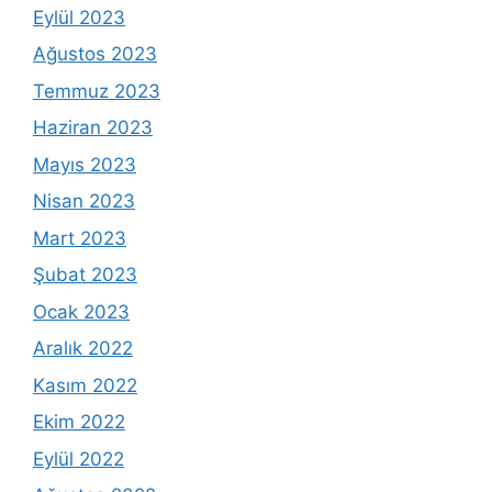
Eylül 2023
Ağustos 2023
Temmuz 2023
Haziran 2023
Mayıs 2023
Nisan 2023
Mart 2023
Şubat 2023
Ocak 2023
Aralık 2022
Kasım 2022
Ekim 2022
Eylül 2022