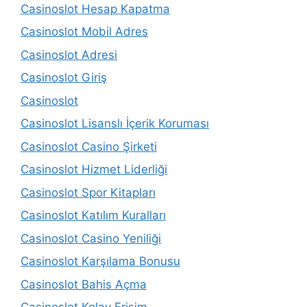
Casinoslot Hesap Kapatma
Casinoslot Mobil Adres
Casinoslot Adresi
Casinoslot Giriş
Casinoslot
Casinoslot Lisanslı İçerik Koruması
Casinoslot Casino Şirketi
Casinoslot Hizmet Liderliği
Casinoslot Spor Kitapları
Casinoslot Katılım Kuralları
Casinoslot Casino Yeniliği
Casinoslot Karşılama Bonusu
Casinoslot Bahis Açma