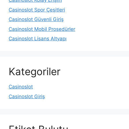
Casinoslot Kolay Erişim
Casinoslot Spor Çeşitleri
Casinoslot Güvenli Giriş
Casinoslot Mobil Prosedürler
Casinoslot Lisans Altyapı
Kategoriler
Casinoslot
Casinoslot Giriş