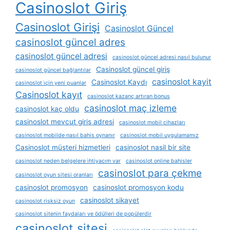
Casinoslot Giriş
Casinoslot Girişi
Casinoslot Güncel
casinoslot güncel adres
casinoslot güncel adresi
casinoslot güncel adresi nasıl bulunur
Casinoslot güncel giriş
casinoslot güncel bağlantılar
casinoslot kayit
Casinoslot Kaydı
casinoslot i̇çin yeni puanlar
Casinoslot kayıt
casinoslot kazanç artıran bonus
casinoslot maç izleme
casinoslot kaç oldu
casinoslot mevcut giriş adresi
casinoslot mobil cihazları
casinoslot mobilde nasıl bahis oynanır
casinoslot mobil uygulamamız
Casinoslot müşteri hizmetleri
casinoslot nasil bir site
casinoslot neden belgelere i̇htiyacım var
casinoslot online bahisler
casinoslot para çekme
casinoslot oyun sitesi oranları
casinoslot promosyon
casinoslot promosyon kodu
casinoslot sikayet
casinoslot risksiz oyun
casinoslot sitenin faydaları ve ödülleri de popülerdir
casinoslot sitesi