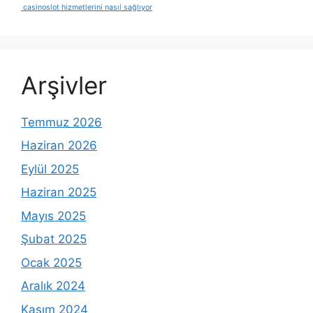
casinoslot hizmetlerini nasıl sağlıyor
Arşivler
Temmuz 2026
Haziran 2026
Eylül 2025
Haziran 2025
Mayıs 2025
Şubat 2025
Ocak 2025
Aralık 2024
Kasım 2024