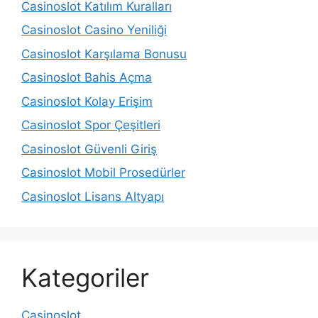
Casinoslot Katılım Kuralları
Casinoslot Casino Yeniliği
Casinoslot Karşılama Bonusu
Casinoslot Bahis Açma
Casinoslot Kolay Erişim
Casinoslot Spor Çeşitleri
Casinoslot Güvenli Giriş
Casinoslot Mobil Prosedürler
Casinoslot Lisans Altyapı
Kategoriler
Casinoslot