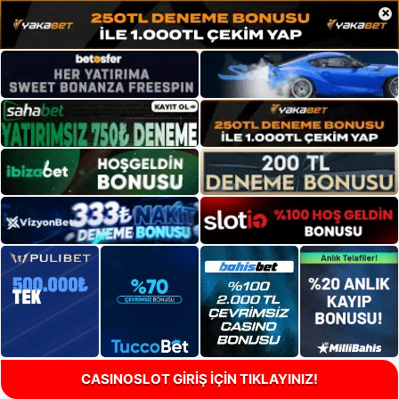
×
CASINOSLOT GİRİŞ İÇİN TIKLAYINIZ!