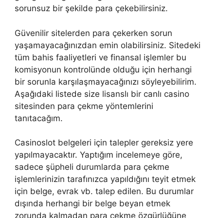
sorunsuz bir şekilde para çekebilirsiniz.
Güvenilir sitelerden para çekerken sorun
yaşamayacağınızdan emin olabilirsiniz. Sitedeki
tüm bahis faaliyetleri ve finansal işlemler bu
komisyonun kontrolünde olduğu için herhangi
bir sorunla karşılaşmayacağınızı söyleyebilirim.
Aşağıdaki listede size lisanslı bir canlı casino
sitesinden para çekme yöntemlerini
tanıtacağım.
Casinoslot belgeleri için talepler gereksiz yere
yapılmayacaktır. Yaptığım incelemeye göre,
sadece şüpheli durumlarda para çekme
işlemlerinizin tarafınızca yapıldığını teyit etmek
için belge, evrak vb. talep edilen. Bu durumlar
dışında herhangi bir belge beyan etmek
zorunda kalmadan para çekme özgürlüğüne