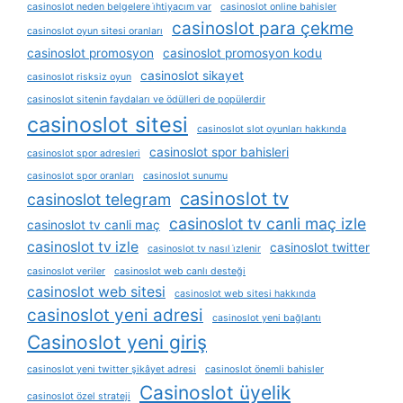
casinoslot neden belgelere i̇htiyacım var
casinoslot online bahisler
casinoslot para çekme
casinoslot oyun sitesi oranları
casinoslot promosyon
casinoslot promosyon kodu
casinoslot sikayet
casinoslot risksiz oyun
casinoslot sitenin faydaları ve ödülleri de popülerdir
casinoslot sitesi
casinoslot slot oyunları hakkında
casinoslot spor bahisleri
casinoslot spor adresleri
casinoslot spor oranları
casinoslot sunumu
casinoslot tv
casinoslot telegram
casinoslot tv canli maç izle
casinoslot tv canli maç
casinoslot tv izle
casinoslot twitter
casinoslot tv nasıl i̇zlenir
casinoslot veriler
casinoslot web canlı desteği
casinoslot web sitesi
casinoslot web sitesi hakkında
casinoslot yeni adresi
casinoslot yeni bağlantı
Casinoslot yeni giriş
casinoslot yeni twitter şikâyet adresi
casinoslot önemli bahisler
Casinoslot üyelik
casinoslot özel strateji