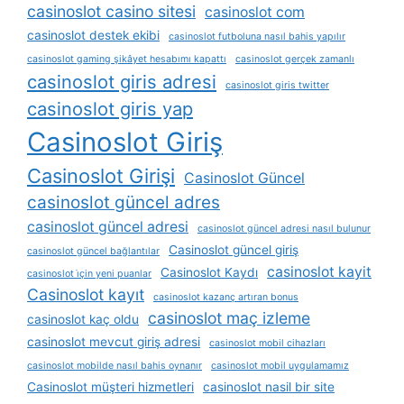
casinoslot casino sitesi
casinoslot com
casinoslot destek ekibi
casinoslot futboluna nasıl bahis yapılır
casinoslot gaming şikâyet hesabımı kapattı
casinoslot gerçek zamanlı
casinoslot giris adresi
casinoslot giris twitter
casinoslot giris yap
Casinoslot Giriş
Casinoslot Girişi
Casinoslot Güncel
casinoslot güncel adres
casinoslot güncel adresi
casinoslot güncel adresi nasıl bulunur
Casinoslot güncel giriş
casinoslot güncel bağlantılar
casinoslot kayit
Casinoslot Kaydı
casinoslot i̇çin yeni puanlar
Casinoslot kayıt
casinoslot kazanç artıran bonus
casinoslot maç izleme
casinoslot kaç oldu
casinoslot mevcut giriş adresi
casinoslot mobil cihazları
casinoslot mobilde nasıl bahis oynanır
casinoslot mobil uygulamamız
Casinoslot müşteri hizmetleri
casinoslot nasil bir site