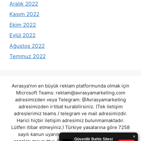
Aralık 2022
Kasım 2022
Ekim 2022
Eylül 2022
Ağustos 2022
Temmuz 2022
Avrasya'nın en büyük reklam platformunda olmak için
Microsoft Teams:
reklam@avrasyamarketing.com
adresimizden veya Telegram: @Avrasyamarketing
adresimizden irtibat kurabilirsiniz. (Tek iletişim
adreslerimiz teams / telegram ve mail adresimizdir.
Harici hiçbir iletişim adresimiz bulunmamaktadır.
Lütfen itibar etmeyiniz.) Türkiye yasalarına göre 7258
sayılı kanun uyarınca yasa dışı bahis oynamanın