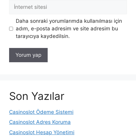
İnternet
sitesi
Daha sonraki yorumlarımda kullanılması için
adım, e-posta adresim ve site adresim bu
tarayıcıya kaydedilsin.
Son Yazılar
Casinoslot Ödeme Sistemi
Casinoslot Adres Koruma
Casinoslot Hesap Yönetimi