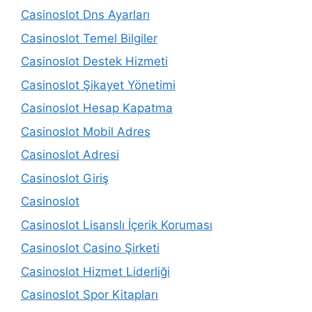
Casinoslot Dns Ayarları
Casinoslot Temel Bilgiler
Casinoslot Destek Hizmeti
Casinoslot Şikayet Yönetimi
Casinoslot Hesap Kapatma
Casinoslot Mobil Adres
Casinoslot Adresi
Casinoslot Giriş
Casinoslot
Casinoslot Lisanslı İçerik Koruması
Casinoslot Casino Şirketi
Casinoslot Hizmet Liderliği
Casinoslot Spor Kitapları