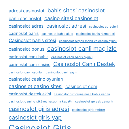
bahis sitesi casinoslot
adresi casinoslot
casino sitesi casinoslot
canli casinoslot
casinoslot adresi
casinoslot adres
casinoslot adresleri
casinoslot bahis
casinoslot bahis akışı
casinoslot bahis hizmetleri
Casinoslot bahis sitesi
casinoslot birçok mobil ve casino oyunu
casinoslot canli maç izle
casinoslot bonus
casinoslot canlı bahis
casinoslot canlı bahis oyunu
Casinoslot Canlı Destek
casinoslot canlı casino
casinoslot canlı oyunlar
casinoslot canlı yayın
casinoslot casino oyunları
casinoslot casino sitesi
casinoslot com
casinoslot destek ekibi
casinoslot futboluna nasıl bahis yapılır
casinoslot gaming şikâyet hesabımı kapattı
casinoslot gerçek zamanlı
casinoslot giris adresi
casinoslot giris twitter
casinoslot giris yap
Casinoslot Giriş