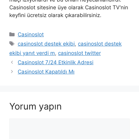
Casinoslot sitesine üye olarak Casinoslot TV’nin
keyfini ücretsiz olarak çıkarabilirsiniz.
Kategoriler
Casinoslot
Etiketler
casinoslot destek ekibi
,
casinoslot destek
ekibi yanıt verdi m
,
casinoslot twitter
Yazı
Casinoslot 7/24 Etkinlik Adresi
dolaşımı
Casinoslot Kapatıldı Mı
Yorum yapın
Yorum