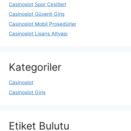
Casinoslot Spor Çeşitleri
Casinoslot Güvenli Giriş
Casinoslot Mobil Prosedürler
Casinoslot Lisans Altyapı
Kategoriler
Casinoslot
Casinoslot Giriş
Etiket Bulutu