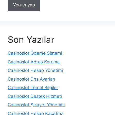
Son Yazılar
Casinoslot Ödeme Sistemi
Casinoslot Adres Koruma
Casinoslot Hesap Yönetimi
Casinoslot Dns Ayarları
Casinoslot Temel Bilgiler
Casinoslot Destek Hizmeti
Casinoslot Şikayet Yönetimi
Casinoslot Hesap Kapatma