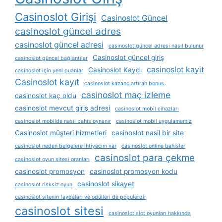
Casinoslot Girişi
Casinoslot Güncel
casinoslot güncel adres
casinoslot güncel adresi
casinoslot güncel adresi nasıl bulunur
Casinoslot güncel giriş
casinoslot güncel bağlantılar
casinoslot kayit
Casinoslot Kaydı
casinoslot i̇çin yeni puanlar
Casinoslot kayıt
casinoslot kazanç artıran bonus
casinoslot maç izleme
casinoslot kaç oldu
casinoslot mevcut giriş adresi
casinoslot mobil cihazları
casinoslot mobilde nasıl bahis oynanır
casinoslot mobil uygulamamız
Casinoslot müşteri hizmetleri
casinoslot nasil bir site
casinoslot neden belgelere i̇htiyacım var
casinoslot online bahisler
casinoslot para çekme
casinoslot oyun sitesi oranları
casinoslot promosyon
casinoslot promosyon kodu
casinoslot sikayet
casinoslot risksiz oyun
casinoslot sitenin faydaları ve ödülleri de popülerdir
casinoslot sitesi
casinoslot slot oyunları hakkında