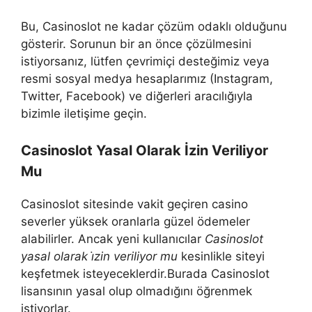
Bu, Casinoslot ne kadar çözüm odaklı olduğunu
gösterir. Sorunun bir an önce çözülmesini
istiyorsanız, lütfen çevrimiçi desteğimiz veya
resmi sosyal medya hesaplarımız (Instagram,
Twitter, Facebook) ve diğerleri aracılığıyla
bizimle iletişime geçin.
Casinoslot Yasal Olarak İzin Veriliyor
Mu
Casinoslot sitesinde vakit geçiren casino
severler yüksek oranlarla güzel ödemeler
alabilirler. Ancak yeni kullanıcılar
Casinoslot
yasal olarak i̇zin veriliyor mu
kesinlikle siteyi
keşfetmek isteyeceklerdir.Burada Casinoslot
lisansının yasal olup olmadığını öğrenmek
istiyorlar.