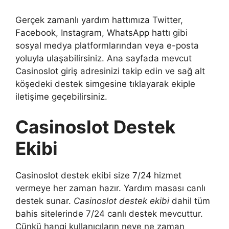
Gerçek zamanlı yardım hattımıza Twitter,
Facebook, Instagram, WhatsApp hattı gibi
sosyal medya platformlarından veya e-posta
yoluyla ulaşabilirsiniz. Ana sayfada mevcut
Casinoslot giriş adresinizi takip edin ve sağ alt
köşedeki destek simgesine tıklayarak ekiple
iletişime geçebilirsiniz.
Casinoslot Destek
Ekibi
Casinoslot destek ekibi size 7/24 hizmet
vermeye her zaman hazır. Yardım masası canlı
destek sunar.
Casinoslot destek ekibi
dahil tüm
bahis sitelerinde 7/24 canlı destek mevcuttur.
Çünkü hangi kullanıcıların neye ne zaman