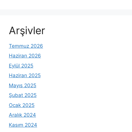
Arşivler
Temmuz 2026
Haziran 2026
Eylül 2025
Haziran 2025
Mayıs 2025
Şubat 2025
Ocak 2025
Aralık 2024
Kasım 2024