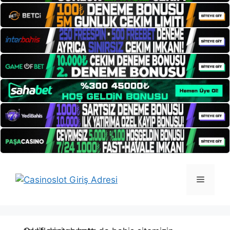
İçeriğe
atla
Menü