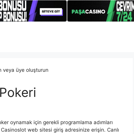
 Pokeri
Poker oynamak için gerekli programlama adımları
Casinoslot web sitesi giriş adresinize erişin. Canlı