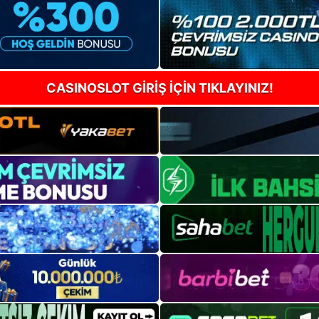
CASINOSLOT GİRİŞ İÇİN TIKLAYINIZ!