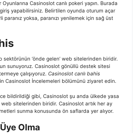
er Oyunlarına Casinoslot canlı pokeri yapın. Burada
riş yapabilirsiniz. Belirtilen oyunda oturum açar
li paranız yoksa, paranızı yenilemek için sağ üst
his
 sektörünün ‘önde gelen’ web sitelerinden biridir.
un sunuyoruz. Casinoslot gönüllü destek sitesi
stermeye çalışıyoruz.
Casinoslot canlı bahis
in Casinoslot İncelemeleri bölümünü ziyaret edin.
 bildirildiği gibi, Casinoslot şu anda ülkede yasa
web sitelerinden biridir. Casinoslot artık her ay
zmetleri sunma konusunda ön saflarda yer alıyor.
i Üye Olma