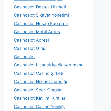
Casinoslot Destek Hizmeti
Casinoslot Şikayet Yönetimi
Casinoslot Hesap Kapatma
Casinoslot Mobil Adres
Casinoslot Adresi
Casinoslot Giriş
Casinoslot
Casinoslot Lisanslı İçerik Koruması
Casinoslot Casino Şirketi
Casinoslot Hizmet Liderliği
Casinoslot Spor Kitapları
Casinoslot Katılım Kuralları
Casinoslot Casino Yeniliği