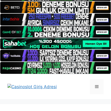
İçeriğe
atla
Menü