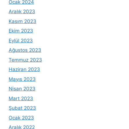
Ocak 2024
Aralık 2023
Kasım 2023
Ekim 2023
Eylül 2023
Ağustos 2023
Temmuz 2023
Haziran 2023
Mayıs 2023
Nisan 2023
Mart 2023
Şubat 2023
Ocak 2023
Aralık 2022