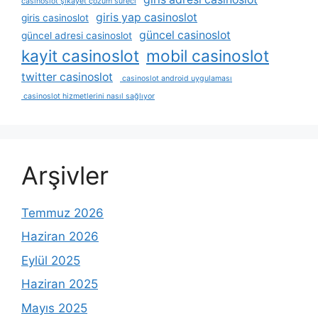
casinoslot şikayet çözüm süreci
giris yap casinoslot
giris casinoslot
güncel casinoslot
güncel adresi casinoslot
kayit casinoslot
mobil casinoslot
twitter casinoslot
casinoslot android uygulaması
casinoslot hizmetlerini nasıl sağlıyor
Arşivler
Temmuz 2026
Haziran 2026
Eylül 2025
Haziran 2025
Mayıs 2025