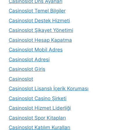
Casinoslot Dns Ayarları
Casinoslot Temel Bilgiler
Casinoslot Destek Hizmeti
Casinoslot Şikayet Yönetimi
Casinoslot Hesap Kapatma
Casinoslot Mobil Adres
Casinoslot Adresi
Casinoslot Giriş
Casinoslot
Casinoslot Lisanslı İçerik Koruması
Casinoslot Casino Şirketi
Casinoslot Hizmet Liderliği
Casinoslot Spor Kitapları
Casinoslot Katılım Kuralları