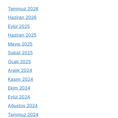
Temmuz 2026
Haziran 2026
Eylül 2025
Haziran 2025
Mayıs 2025
Şubat 2025
Ocak 2025
Aralık 2024
Kasım 2024
Ekim 2024
Eylül 2024
Ağustos 2024
Temmuz 2024