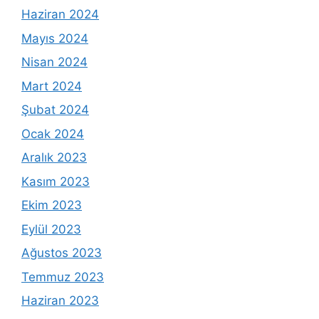
Haziran 2024
Mayıs 2024
Nisan 2024
Mart 2024
Şubat 2024
Ocak 2024
Aralık 2023
Kasım 2023
Ekim 2023
Eylül 2023
Ağustos 2023
Temmuz 2023
Haziran 2023