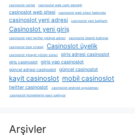
casinoslot veriler
casinoslot web canlı desteği
casinoslot web sitesi
casinoslot web sitesi hakkında
casinoslot yeni adresi
casinoslot yeni bağlantı
Casinoslot yeni giriş
casinoslot yeni twitter şikâyet adresi
casinoslot önemli bahisler
Casinoslot üyelik
casinoslot özel strateji
giris adresi casinoslot
casinoslot şikayet çözüm süreci
giris yap casinoslot
giris casinoslot
güncel casinoslot
güncel adresi casinoslot
kayit casinoslot
mobil casinoslot
twitter casinoslot
casinoslot android uygulaması
casinoslot hizmetlerini nasıl sağlıyor
Arşivler