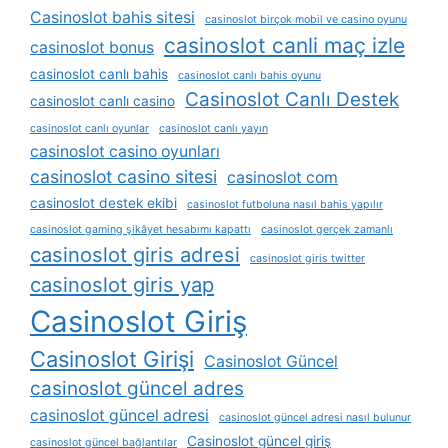
Casinoslot bahis sitesi
casinoslot birçok mobil ve casino oyunu
casinoslot canli maç izle
casinoslot bonus
casinoslot canlı bahis
casinoslot canlı bahis oyunu
Casinoslot Canlı Destek
casinoslot canlı casino
casinoslot canlı oyunlar
casinoslot canlı yayın
casinoslot casino oyunları
casinoslot casino sitesi
casinoslot com
casinoslot destek ekibi
casinoslot futboluna nasıl bahis yapılır
casinoslot gaming şikâyet hesabımı kapattı
casinoslot gerçek zamanlı
casinoslot giris adresi
casinoslot giris twitter
casinoslot giris yap
Casinoslot Giriş
Casinoslot Girişi
Casinoslot Güncel
casinoslot güncel adres
casinoslot güncel adresi
casinoslot güncel adresi nasıl bulunur
Casinoslot güncel giriş
casinoslot güncel bağlantılar