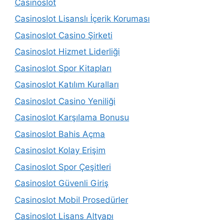
Casinoslot
Casinoslot Lisanslı İçerik Koruması
Casinoslot Casino Şirketi
Casinoslot Hizmet Liderliği
Casinoslot Spor Kitapları
Casinoslot Katılım Kuralları
Casinoslot Casino Yeniliği
Casinoslot Karşılama Bonusu
Casinoslot Bahis Açma
Casinoslot Kolay Erişim
Casinoslot Spor Çeşitleri
Casinoslot Güvenli Giriş
Casinoslot Mobil Prosedürler
Casinoslot Lisans Altyapı