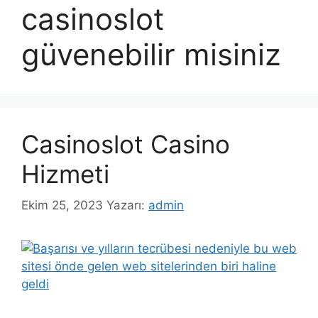
casinoslot
güvenebilir misiniz
Casinoslot Casino
Hizmeti
Ekim 25, 2023
Yazarı:
admin